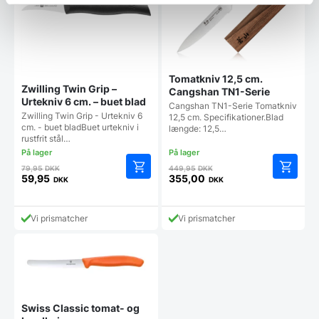
Tomatkniv 12,5 cm.
Zwilling Twin Grip –
Cangshan TN1-Serie
Urtekniv 6 cm. – buet blad
Cangshan TN1-Serie Tomatkniv
Zwilling Twin Grip - Urtekniv 6
12,5 cm. Specifikationer.Blad
cm. - buet bladBuet urtekniv i
længde: 12,5…
rustfrit stål…
Den
Den
79,95
DKK
449,95
DKK
oprindelige
oprindelige
59,95
355,00
DKK
DKK
Den
Den
pris
pris
aktuelle
aktuelle
var:
var:
pris
pris
79,95 DKK.
449,95 DKK.
Vi prismatcher
Vi prismatcher
er:
er:
59,95 DKK.
355,00 DKK.
Swiss Classic tomat- og