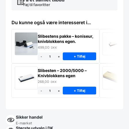
Føj til favoritter
Du kunne også være interesseret i…
Slibestens pakke – koniseur,
S
knivblokkens egen.
k
499,00
2
DKK
+ Tilføj
-
+
Slibesten – 2000/5000 –
S
Knivblokkens egen
K
268,00
8
DKK
+ Tilføj
-
+
Sikker handel
E-mærket
Største udvalg i DK