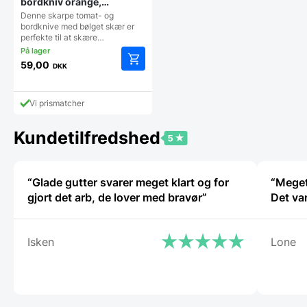
bordkniv orange,
Victorinox
Denne skarpe tomat- og
bordknive med bølget skær er
perfekte til at skære…
59,00
DKK
Vi prismatcher
Kundetilfredshed
“Glade gutter svarer meget klart og for
“Meget
gjort det arb, de lover med bravør”
Det va
Isken
Lone