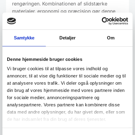
rengøringen. Kombinationen af slidstærke
materialer, ergonomi og præcision gør denne
kniv til et uundværligt værktøj til forberedelse,
pynt og præcis udskæring af bløde råvarer.
Samtykke
Detaljer
Om
Om koncernen & god kvalitet
Denne hjemmeside bruger cookies
Vi bruger cookies til at tilpasse vores indhold og
annoncer, til at vise dig funktioner til sociale medier og til
Har du spørgsmål til varen? Klik her
at analysere vores trafik. Vi deler også oplysninger om
din brug af vores hjemmeside med vores partnere inden
for sociale medier, annonceringspartnere og
Vi prismatcher - Klik her
analysepartnere. Vores partnere kan kombinere disse
data med andre oplysninger, du har givet dem, eller som
de har indsamlet fra din brug af deres tjenester.
Relaterede varer