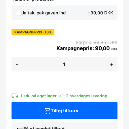
Ja tak, pak gaven ind
+39,00 DKK
KAMPAGNEPRIS -10%
99,95
DKK
90,00
DKK
Zwilling
-
+
Twin
Grip
-
Tomatkniv
12
cm.
antal
1 stk. på eget lager ➞ 1-2 hverdages levering
Tilføj til kurv
Få et samlet tilbud