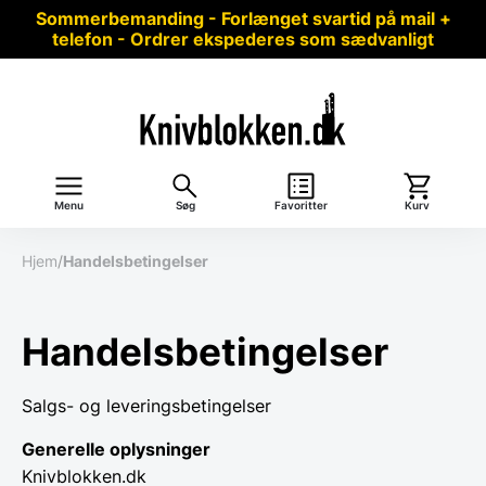
Sommerbemanding - Forlænget svartid på mail +
telefon - Ordrer ekspederes som sædvanligt
Menu
Søg
Favoritter
Kurv
Hjem
/
Handelsbetingelser
Handelsbetingelser
Salgs- og leveringsbetingelser
Generelle oplysninger
Knivblokken.dk