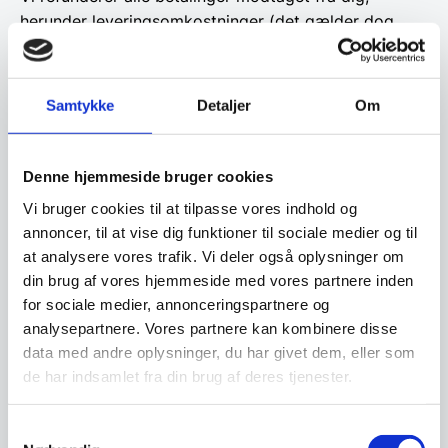
herunder leveringsomkostninger (det gælder dog
ikke ekstra leveringsomkostninger i de tilfælde, hvor
du har valgt en anden leveringsform, end den billigste
form for standardlevering, som vi tilbyder), senest 14
Samtykke
Detaljer
Om
dage fra den dag, hvor vi har modtaget din besked
om, at du vil fortryde aftalen.
Vi tilbagefører pengene med samme betalingsmiddel,
Denne hjemmeside bruger cookies
som du benyttede ved købet, medmindre vi har aftalt
Vi bruger cookies til at tilpasse vores indhold og
andet.
annoncer, til at vise dig funktioner til sociale medier og til
at analysere vores trafik. Vi deler også oplysninger om
Vi kan tilbageholde betalingen indtil vi har modtaget
din brug af vores hjemmeside med vores partnere inden
varen, med mindre du sender os dokumentation for
for sociale medier, annonceringspartnere og
at have returneret den.
analysepartnere. Vores partnere kan kombinere disse
Varen sendes til:
data med andre oplysninger, du har givet dem, eller som
Gastrobutikken Aps
de har indsamlet fra din brug af deres tjenester.
Rømersvej 31
7430 Ikast
Samtykkevalg