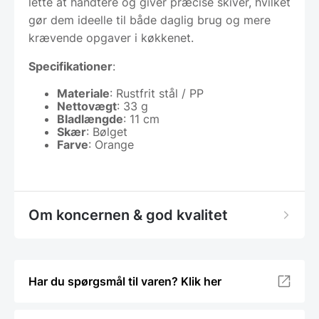
lette at håndtere og giver præcise skiver, hvilket
gør dem ideelle til både daglig brug og mere
krævende opgaver i køkkenet.
Specifikationer
:
Materiale
: Rustfrit stål / PP
Nettovægt
: 33 g
Bladlængde
: 11 cm
Skær
: Bølget
Farve
: Orange
Om koncernen & god kvalitet
Har du spørgsmål til varen? Klik her