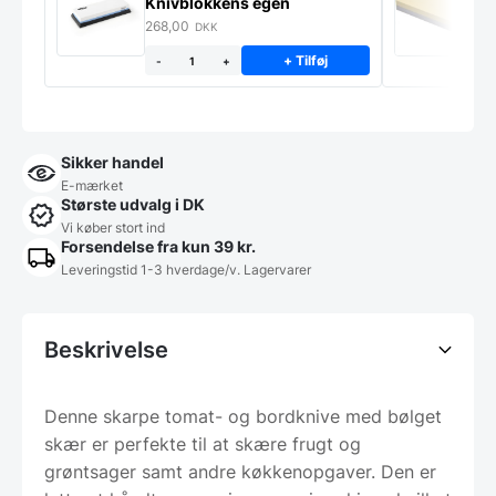
Knivblokkens egen
K
268,00
8
DKK
+ Tilføj
-
+
Sikker handel
E-mærket
Største udvalg i DK
Vi køber stort ind
Forsendelse fra kun 39 kr.
Leveringstid 1-3 hverdage/v. Lagervarer
Beskrivelse
Denne skarpe tomat- og bordknive med bølget
skær er perfekte til at skære frugt og
grøntsager samt andre køkkenopgaver. Den er