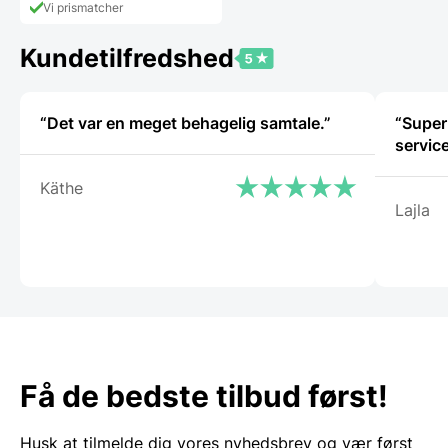
pris
639,95 DKK.
Vi prismatcher
er:
444,00 DKK.
Kundetilfredshed
“Det var en meget behagelig samtale.”
“Super
service
Käthe
Lajla
Få de bedste tilbud først!
Husk at tilmelde dig vores nyhedsbrev og vær først