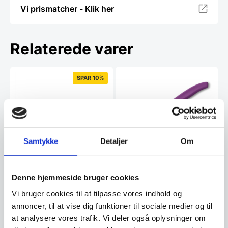
Vi prismatcher - Klik her
Relaterede varer
SPAR 10%
Samtykke
Detaljer
Om
Swiss Classic bordkniv
lilla, Victorinox
Swiss Classic bordkniv lilla,
Zwilling Twin Grip –
Denne hjemmeside bruger cookies
VictorinoxSpecifikationer:Materiale:
Tomatkniv 12 cm.
Rustfrit…
Vi bruger cookies til at tilpasse vores indhold og
Zwilling Twin Grip - Tomatkniv
12 cm.Ergonomisk design og
annoncer, til at vise dig funktioner til sociale medier og til
præcis skæring med…
at analysere vores trafik. Vi deler også oplysninger om