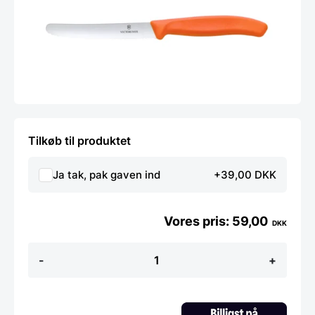
Tilkøb til produktet
Ja tak, pak gaven ind
+39,00 DKK
59,00
DKK
Swiss
-
+
Classic
tomat-
og
bordkniv
orange,