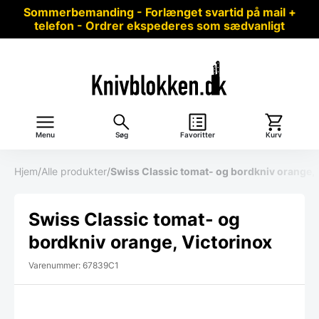
Sommerbemanding - Forlænget svartid på mail +
telefon - Ordrer ekspederes som sædvanligt
Menu
Søg
Favoritter
Kurv
Hjem
/
Alle produkter
/
Swiss Classic tomat- og bordkniv orange, 
Swiss Classic tomat- og
bordkniv orange, Victorinox
Varenummer: 67839C1