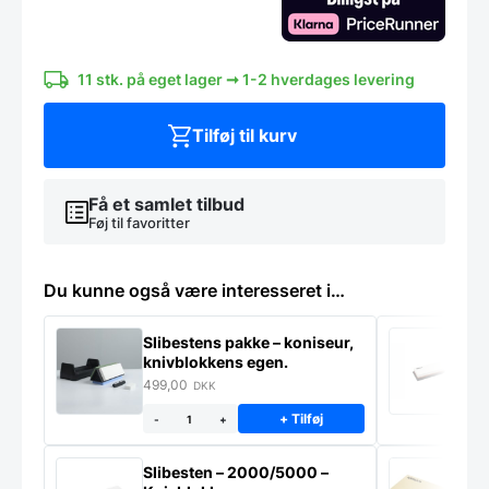
Victorinox
antal
11 stk. på eget lager ➞ 1-2 hverdages levering
Tilføj til kurv
Få et samlet tilbud
Føj til favoritter
Du kunne også være interesseret i…
Slibestens pakke – koniseur,
S
knivblokkens egen.
k
499,00
2
DKK
+ Tilføj
-
+
Slibesten – 2000/5000 –
S