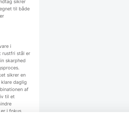
ndtag sikrer
egnet til både
er
are i
rustfri stål er
sin skarphed
gsproces.
ket sikrer en
 klare daglig
mbinationen af
 til et
mindre
er i fokus.