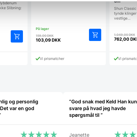
cm
Molybdenum
kke Slibning:
Shun Classic e
tynde klinge
vestlige…
Den
1.049,00
DKK
159,00
DKK
762,00
DK
oprindelige
103,09
DKK
Den
p
Den
pris
aktuelle
v
aktuelle
var:
pris
pris
159,00 DKK.
Vi prismatcher
Vi prismat
er:
er:
762,00 D
103,09 DKK.
lig og personlig
“God snak med Keld Han ku
 Det var en god
svare på hvad jeg havde
”
spørgsmål til “
Jeanette