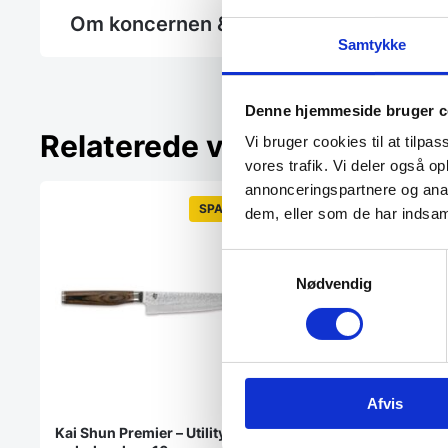
Om koncernen & god kvalitet
Samtykke
Denne hjemmeside bruger c
Relaterede varer
Vi bruger cookies til at tilpas
vores trafik. Vi deler også 
annonceringspartnere og anal
SPAR 18%
dem, eller som de har indsaml
Samtykkevalg
Nødvendig
Afvis
Kai Shun Premier – Utility kniv
Mac Chef – Utility 1