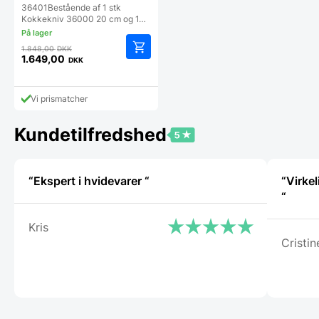
36401Bestående af 1 stk
Kokkekniv 36000 20 cm og 1…
Den
1.848,00
DKK
oprindelige
1.649,00
DKK
Den
pris
aktuelle
var:
pris
1.848,00 DKK.
Vi prismatcher
er:
1.649,00 DKK.
Kundetilfredshed
“Ekspert i hvidevarer “
“Virkel
“
Kris
Cristin