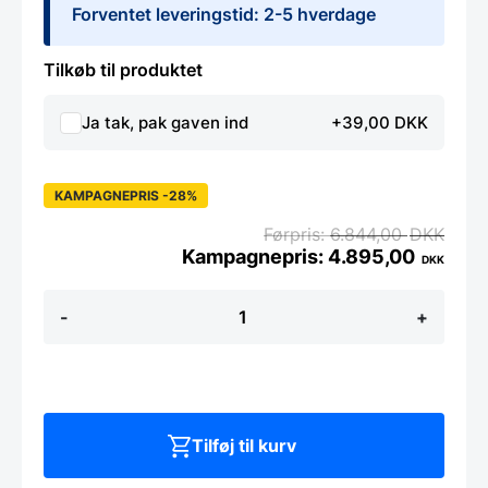
Forventet leveringstid: 2-5 hverdage
Tilkøb til produktet
Ja tak, pak gaven ind
+39,00 DKK
KAMPAGNEPRIS -28%
6.844,00
DKK
4.895,00
DKK
Yaxell
-
+
TSUCHIMON
-
Magnetsæt
i
bøg
m.
5
Tilføj til kurv
knive
antal