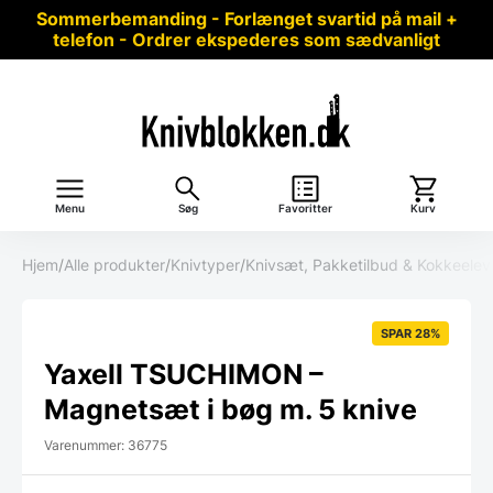
Sommerbemanding - Forlænget svartid på mail +
telefon - Ordrer ekspederes som sædvanligt
Menu
Søg
Favoritter
Kurv
Hjem
/
Alle produkter
/
Knivtyper
/
Knivsæt, Pakketilbud & Kokkeele
SPAR 28%
Yaxell TSUCHIMON –
Magnetsæt i bøg m. 5 knive
Varenummer: 36775