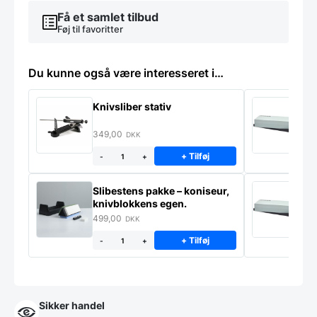
Få et samlet tilbud
Føj til favoritter
Du kunne også være interesseret i…
Knivsliber stativ
P
F
349,00
9
DKK
+ Tilføj
-
+
Slibestens pakke – koniseur,
P
knivblokkens egen.
F
A
499,00
9
DKK
+ Tilføj
-
+
Sikker handel