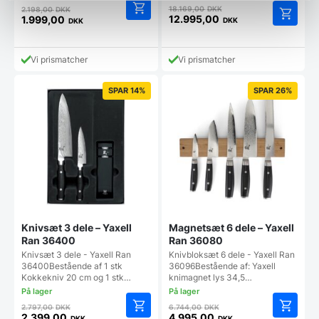
Den
Den
18.169,00
DKK
2.198,00
DKK
oprindelige
oprindelige
12.995,00
1.999,00
DKK
DKK
Den
Den
pris
pris
aktuelle
aktuelle
var:
var:
pris
pris
18.169,00 DKK.
2.198,00 DKK.
Vi prismatcher
Vi prismatcher
er:
er:
12.995,00 DKK.
1.999,00 DKK.
SPAR 14%
SPAR 26%
Knivsæt 3 dele – Yaxell
Magnetsæt 6 dele – Yaxell
Ran 36400
Ran 36080
Knivsæt 3 dele - Yaxell Ran
Knivbloksæt 6 dele - Yaxell Ran
36400Bestående af 1 stk
36096Bestående af: Yaxell
Kokkekniv 20 cm og 1 stk…
knimagnet lys 34,5…
Den
Den
2.797,00
DKK
6.744,00
DKK
oprindelige
oprindelige
2.399,00
4.995,00
DKK
DKK