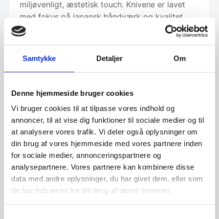
miljøvenligt, æstetisk touch. Knivene er lavet
med fokus på japansk håndværk og kvalitet,
hvilket sikrer præcise snit og optimal funktion til
både daglig madlavning og professionelle
miljøer. Magnetpladen er nem at rengøre, og
Samtykke
Detaljer
Om
den åbne opbevaringsform minimerer
bakteriedannelse. Kombinationen af design,
komfort og holdbarhed gør sættet ideelt for
Denne hjemmeside bruger cookies
kvalitetsbevidste brugere, der ønsker
Vi bruger cookies til at tilpasse vores indhold og
effektivitet og æstetik i køkkenet.
annoncer, til at vise dig funktioner til sociale medier og til
at analysere vores trafik. Vi deler også oplysninger om
din brug af vores hjemmeside med vores partnere inden
for sociale medier, annonceringspartnere og
Om koncernen & god kvalitet
analysepartnere. Vores partnere kan kombinere disse
data med andre oplysninger, du har givet dem, eller som
de har indsamlet fra din brug af deres tjenester.
Har du spørgsmål til varen? Klik her
Samtykkevalg