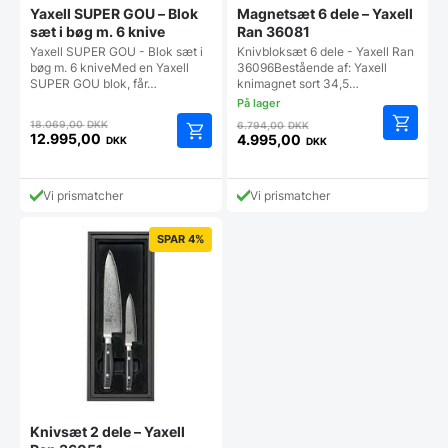
Yaxell SUPER GOU – Blok
Magnetsæt 6 dele – Yaxell
sæt i bøg m. 6 knive
Ran 36081
Yaxell SUPER GOU - Blok sæt i
Knivbloksæt 6 dele - Yaxell Ran
bøg m. 6 kniveMed en Yaxell
36096Bestående af: Yaxell
SUPER GOU blok, får…
knimagnet sort 34,5…
Den
Den
18.069,00
DKK
6.794,00
DKK
oprindelige
oprindelige
12.995,00
4.995,00
DKK
DKK
Den
Den
pris
pris
aktuelle
aktuelle
var:
var:
pris
pris
18.069,00 DKK.
6.794,00 DKK.
Vi prismatcher
Vi prismatcher
er:
er:
12.995,00 DKK.
4.995,00 DKK.
SPAR 4%
Knivsæt 2 dele – Yaxell