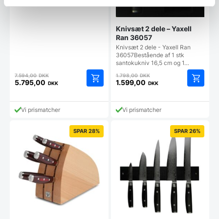
Knivsæt 2 dele – Yaxell
Ran 36057
Knivsæt 2 dele - Yaxell Ran
36057Bestående af 1 stk
santokukniv 16,5 cm og 1…
Den
Den
7.594,00
DKK
1.798,00
DKK
oprindelige
oprindelige
5.795,00
1.599,00
DKK
DKK
Den
Den
pris
pris
aktuelle
aktuelle
var:
var:
pris
pris
7.594,00 DKK.
1.798,00 DKK.
Vi prismatcher
Vi prismatcher
er:
er:
5.795,00 DKK.
1.599,00 DKK.
SPAR 28%
SPAR 26%