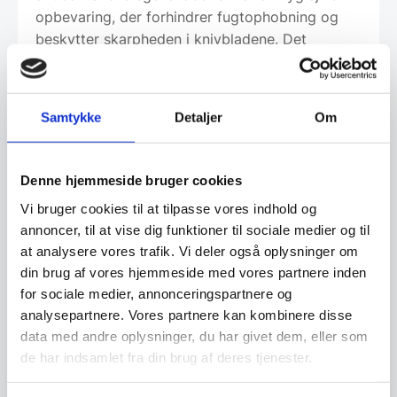
opbevaring, der forhindrer fugtophobning og
beskytter skarpheden i knivbladene. Det
gennemførte håndværk og den professionelle
balance i hver kniv sikrer pålidelig ydeevne,
mens det slidstærke pakkawood-greb reducerer
Samtykke
Detaljer
Om
træthed ved længerevarende brug. Sættet er
ideelt for både kvalitetsbevidste hjemmekokke
og professionelle, der ønsker en komplet og
Denne hjemmeside bruger cookies
æstetisk løsning til daglig brug i køkkenet.
Vi bruger cookies til at tilpasse vores indhold og
annoncer, til at vise dig funktioner til sociale medier og til
at analysere vores trafik. Vi deler også oplysninger om
Om koncernen & god kvalitet
din brug af vores hjemmeside med vores partnere inden
for sociale medier, annonceringspartnere og
analysepartnere. Vores partnere kan kombinere disse
data med andre oplysninger, du har givet dem, eller som
Har du spørgsmål til varen? Klik her
de har indsamlet fra din brug af deres tjenester.