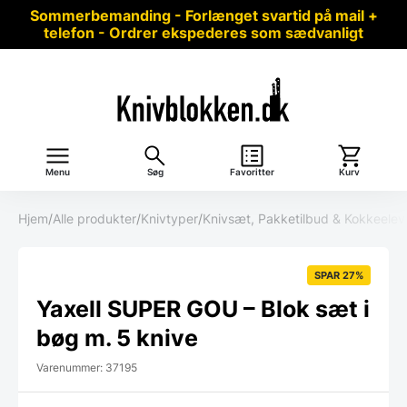
Sommerbemanding - Forlænget svartid på mail +
telefon - Ordrer ekspederes som sædvanligt
Menu
Søg
Favoritter
Kurv
Hjem
/
Alle produkter
/
Knivtyper
/
Knivsæt, Pakketilbud & Kokkeele
SPAR 27%
Yaxell SUPER GOU – Blok sæt i
bøg m. 5 knive
Varenummer: 37195