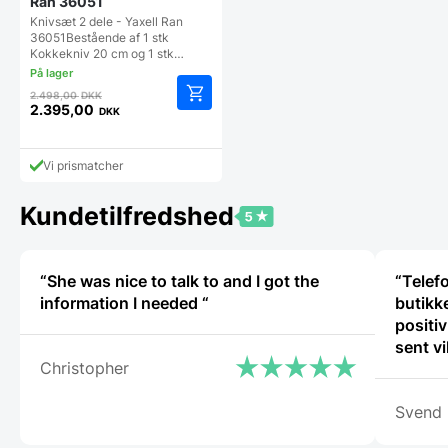
Ran 36051
Knivsæt 2 dele - Yaxell Ran
36051Bestående af 1 stk
Kokkekniv 20 cm og 1 stk…
Den
2.498,00
DKK
oprindelige
2.395,00
DKK
Den
pris
aktuelle
var:
pris
2.498,00 DKK.
Vi prismatcher
er:
2.395,00 DKK.
Kundetilfredshed
“She was nice to talk to and I got the
“Telef
information I needed “
butikke
positiv
sent v
Christopher
igen.”
Svend