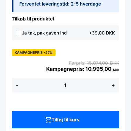
Forventet leveringstid: 2-5 hverdage
Tilkøb til produktet
Ja tak, pak gaven ind
+39,00 DKK
KAMPAGNEPRIS -27%
15.074,00
DKK
10.995,00
DKK
Yaxell
-
+
SUPER
GOU
-
Blok
sæt
i
bøg
Tilføj til kurv
m.
5