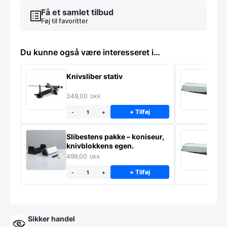
knive
Få et samlet tilbud
antal
Føj til favoritter
Du kunne også være interesseret i…
Knivsliber stativ
P
F
349,00
9
DKK
+ Tilføj
-
+
Slibestens pakke – koniseur,
P
knivblokkens egen.
F
A
499,00
9
DKK
+ Tilføj
-
+
Sikker handel