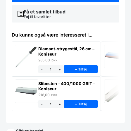
Få et samlet tilbud
Føj til favoritter
Du kunne også være interesseret i…
Diamant-strygestål, 26 cm –
S
Koniseur
K
285,00
2
DKK
+ Tilføj
-
+
Slibesten – 400/1000 GRIT –
S
Koniseur
–
218,00
3
DKK
+ Tilføj
-
+
Sikker handel