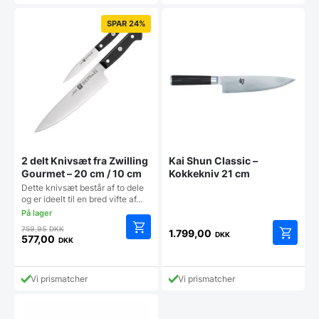
SPAR 24%
2 delt Knivsæt fra Zwilling
Kai Shun Classic –
Gourmet – 20 cm / 10 cm
Kokkekniv 21 cm
Dette knivsæt består af to dele
og er ideelt til en bred vifte af…
Den
759,95
DKK
1.799,00
DKK
oprindelige
577,00
DKK
Den
pris
aktuelle
var:
pris
759,95 DKK.
Vi prismatcher
Vi prismatcher
er:
577,00 DKK.