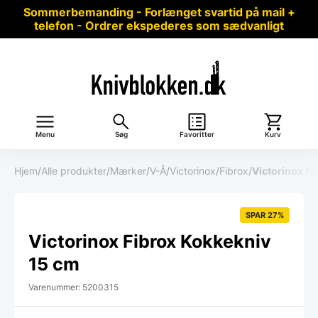
Sommerbemanding - Forlænget svartid på mail +
telefon - Ordrer ekspederes som sædvanligt
Menu
Søg
Favoritter
Kurv
Hjem
/
Alle produkter
/
Mærker
/
V-Å
/
Victorinox
/
Fibrox
/
Victorinox Fi
SPAR 27%
Victorinox Fibrox Kokkekniv
15 cm
Varenummer: 5200315