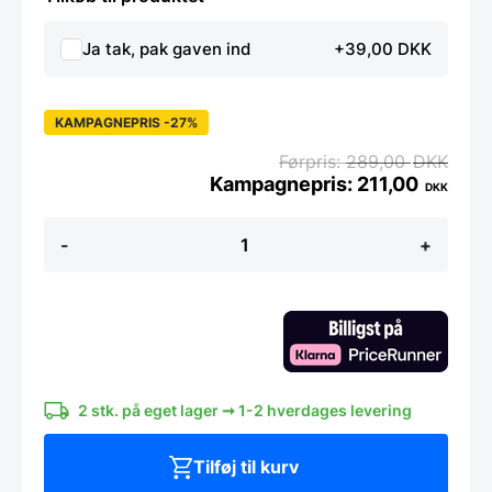
Ja tak, pak gaven ind
+39,00 DKK
KAMPAGNEPRIS -27%
289,00
DKK
211,00
DKK
Victorinox
-
+
Fibrox
Kokkekniv
15
cm
antal
2 stk. på eget lager ➞ 1-2 hverdages levering
Tilføj til kurv