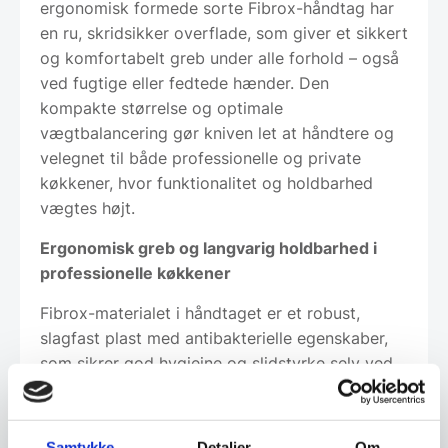
ergonomisk formede sorte Fibrox-håndtag har
en ru, skridsikker overflade, som giver et sikkert
og komfortabelt greb under alle forhold – også
ved fugtige eller fedtede hænder. Den
kompakte størrelse og optimale
vægtbalancering gør kniven let at håndtere og
velegnet til både professionelle og private
køkkener, hvor funktionalitet og holdbarhed
vægtes højt.
Ergonomisk greb og langvarig holdbarhed i
professionelle køkkener
Fibrox-materialet i håndtaget er et robust,
slagfast plast med antibakterielle egenskaber,
som sikrer god hygiejne og slidstyrke selv ved
hyppig brug. Knivens hårdhed på 55 HRC giver
en ideel balance mellem skarphed og
slidresistens, hvilket betyder mindre behov for
Samtykke
Detaljer
Om