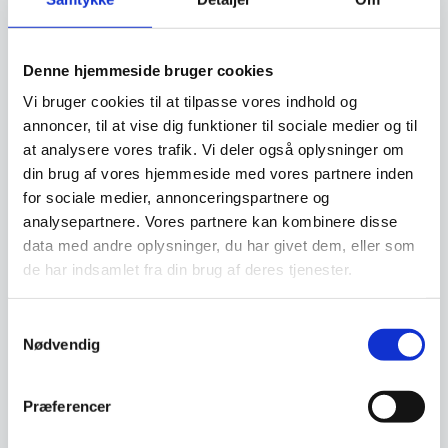
slibning og længere levetid. Det tidløse design
uden unødvendige dekorationer understreger
fokus på brugervenlighed og pålidelighed,
Denne hjemmeside bruger cookies
hvilket gør kniven til et værdifuldt redskab i
Vi bruger cookies til at tilpasse vores indhold og
både travle restauranter og hjemmekøkkener,
annoncer, til at vise dig funktioner til sociale medier og til
hvor præcision og sikkerhed prioriteres.
at analysere vores trafik. Vi deler også oplysninger om
din brug af vores hjemmeside med vores partnere inden
for sociale medier, annonceringspartnere og
analysepartnere. Vores partnere kan kombinere disse
Om koncernen & god kvalitet
data med andre oplysninger, du har givet dem, eller som
de har indsamlet fra din brug af deres tjenester.
Har du spørgsmål til varen? Klik her
Samtykkevalg
Nødvendig
Vi prismatcher - Klik her
Præferencer