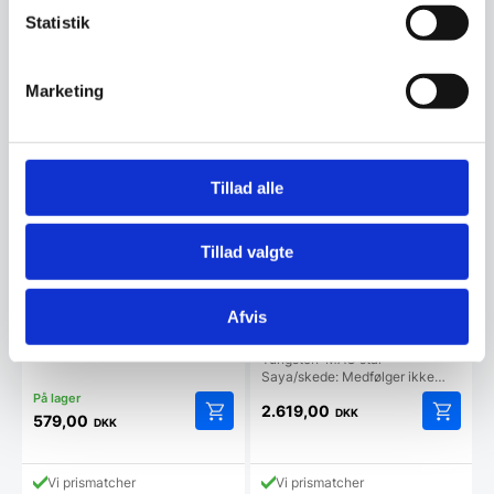
Relaterede varer
Statistik
Marketing
Tillad alle
Tillad valgte
Mac Chef – Kokkekniv
Mac Ultimate – Kokkekniv
Afvis
smal 21 cm
24 cm
Stil: Kokkekniv Stål-type:
Tungsten-MAC stål
Saya/skede: Medfølger ikke…
2.619,00
DKK
579,00
DKK
Vi prismatcher
Vi prismatcher