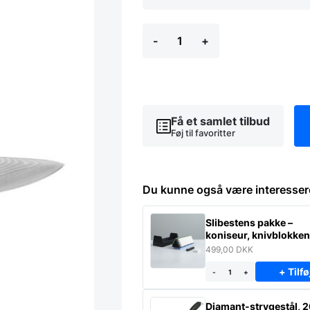
Kai
-
+
Shun
Classic
-
Mellem
Kokkekniv
15
cm
Få et samlet tilbud
antal
Føj til favoritter
Du kunne også være interesser
Slibestens pakke –
koniseur, knivblokke
egen.
499,00
DKK
+ Tilfø
-
+
Diamant-strygestål, 