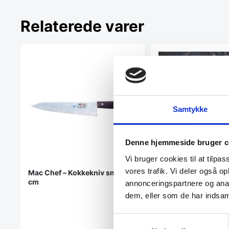
Relaterede varer
Samtykke
Risvig Design – Da
Denne hjemmeside bruger c
Kokkeknivsæt, 2 del
Vi bruger cookies til at tilpas
Risvig Design - Damask
Kokkeknivsæt, 2 deleAct
vores trafik. Vi deler også 
Mac Chef – Kokkekniv smal 21
Risvig er…
cm
annonceringspartnere og anal
dem, eller som de har indsaml
Samtykkevalg