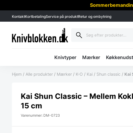
Sommerbemanding -
Kontakt
Kortbetaling
Service på produkt
Retur og ombytning
Knivtyper
Mærker
Køkkenudst
Hjem
/
Alle produkter
/
Mærker
/
K-O
/
Kai
/
Shun classic
/
Kai 
Kai Shun Classic – Mellem Kok
15 cm
Varenummer: DM-0723