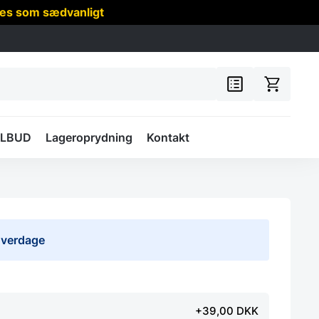
res som sædvanligt
ILBUD
Lageroprydning
Kontakt
 hverdage
+39,00 DKK