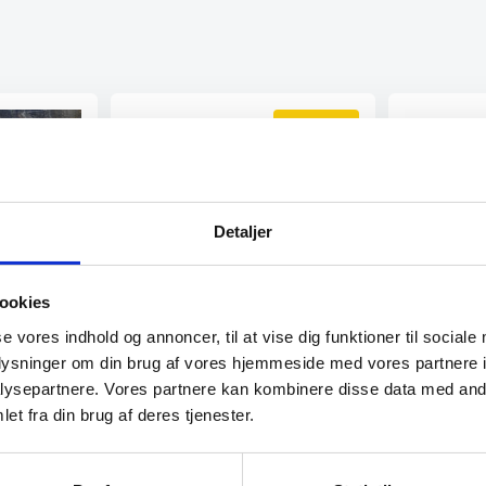
SPAR 16%
Detaljer
maskus
ookies
e
se vores indhold og annoncer, til at vise dig funktioner til sociale
us
us serien fra
oplysninger om din brug af vores hjemmeside med vores partnere i
Kokkekniv 
Kokkekniv 20 cm – Yaxell RAN
Gourmet
ysepartnere. Vores partnere kan kombinere disse data med andr
Kokkekniv 20 cm, Yaxell
RAN Serien: RAN er et skridt op i
Denne kokke
et fra din brug af deres tjenester.
kvalitet i forhold…
Gourmet seri
på både…