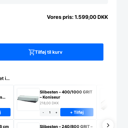
1.599,00
DKK
Tilføj til kurv
et i…
Slibesten – 400/1000 GRIT
Sl
ns
– Koniseur
GR
218,00
DKK
34
j
+ Tilføj
-
+
-
26 cm
Slibesten – 240/800 GRIT –
Sl