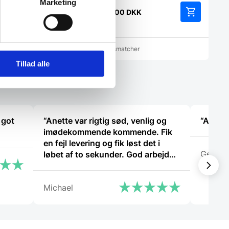
Marketing
en
2.849,00
DKK
rindelige
K
is
r:
9,95 DKK.
cher
Vi prismatcher
KK.
Tillad alle
 got
“Anette var rigtig sød, venlig og
“Altid 
imødekommende kommende. Fik
en fejl levering og fik løst det i
Georg
løbet af to sekunder. God arbejde
og god weekend”
Michael