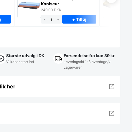
Koniseur
– 
249,00
DKK
89
j
+ Tilføj
-
+
-
Største udvalg i DK
Forsendelse fra kun 39 kr.
Vi køber stort ind
Leveringstid 1-3 hverdage/v.
Lagervarer
lik her