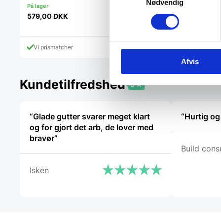
Nødvendig
1.849,90
DKK
579,00
DKK
Vi prismatcher
Vi prismatcher
Afvis
Kundetilfredshed
“Glade gutter svarer meget klart
“Hurtig og
og for gjort det arb, de lover med
bravør”
Build consu
Isken