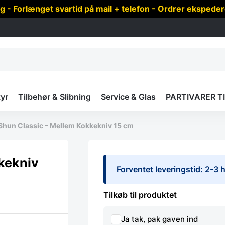
 Forlænget svartid på mail + telefon - Ordrer ekspede
yr
Tilbehør & Slibning
Service & Glas
PARTIVARER T
Shun Classic – Mellem Kokkekniv 15 cm
kekniv
Forventet leveringstid: 2-3
Tilkøb til produktet
Ja tak, pak gaven ind