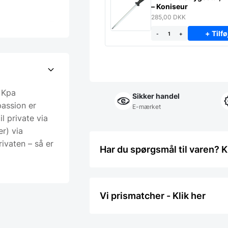
– Koniseur
285,00
DKK
+ Tilfø
-
+
 Kpa
Sikker handel
passion er
E-mærket
l private via
r) via
rivaten – så er
Har du spørgsmål til varen? K
Vi prismatcher - Klik her