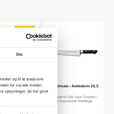
SPAR 30%
Om
 medier og til at analysere
nden for sociale medier,
20 cm. – Zwilling
Mac Ultimate – Kokkekniv 26,5
cm
e oplysninger, du har givet
kniv fra ZWILLING®
Stil: Kokkekniv Stål-type: Tungsten-
en er designet med fokus
MAC stål Saya/skede: Medfølger
ikke…