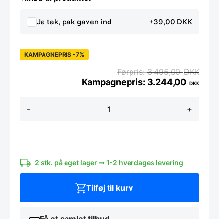
Ja tak, pak gaven ind
+39,00 DKK
KAMPAGNEPRIS -7%
3.495,00
DKK
3.244,00
DKK
Kokkekniv
-
+
20
cm
-
Yaxell
Super
GOU
antal
2 stk. på eget lager ➞ 1-2 hverdages levering
Tilføj til kurv
Få et samlet tilbud