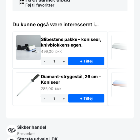
Føj til favoritter
Du kunne også være interesseret i…
Slibestens pakke – koniseur,
S
knivblokkens egen.
K
499,00
2
DKK
+ Tilføj
-
+
Diamant-strygestål, 26 cm –
S
Koniseur
K
285,00
2
DKK
+ Tilføj
-
+
Sikker handel
E-mærket
Største udvalg i DK