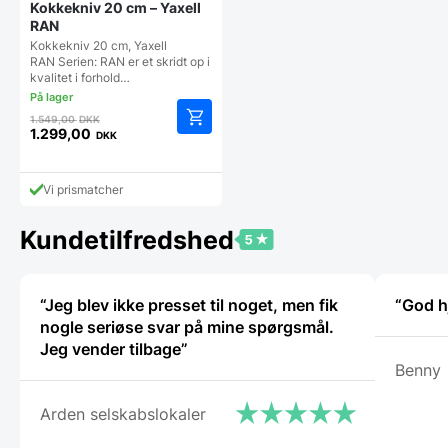
Kokkekniv 20 cm – Yaxell
RAN
Kokkekniv 20 cm, Yaxell
RAN Serien: RAN er et skridt op i
kvalitet i forhold…
Den
1.549,00
DKK
oprindelige
1.299,00
DKK
Den
pris
aktuelle
var:
pris
1.549,00 DKK.
Vi prismatcher
er:
1.299,00 DKK.
Kundetilfredshed
“Jeg blev ikke presset til noget, men fik
“God h
nogle seriøse svar på mine spørgsmål.
Jeg vender tilbage”
Benny
Arden selskabslokaler