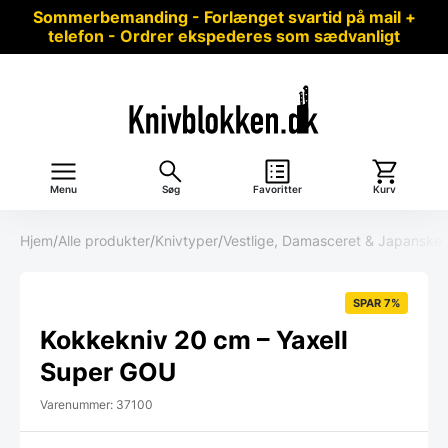
Sommerbemanding - Forlænget svartid på mail +
telefon - Ordrer ekspederes som sædvanligt
Menu
Søg
Favoritter
Kurv
Hjem
/
Alle produkter
/
Knivtyper
/
Vestlige, Damasceret & Japanske 
SPAR 7%
Kokkekniv 20 cm – Yaxell
Super GOU
Varenummer: 37100