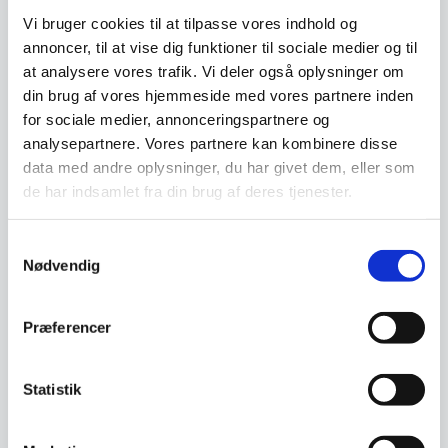
Vi bruger cookies til at tilpasse vores indhold og
annoncer, til at vise dig funktioner til sociale medier og til
Senjen ONE Universalkniv
at analysere vores trafik. Vi deler også oplysninger om
26 cm.
din brug af vores hjemmeside med vores partnere inden
Senjen ONE Universalkniv 26
Kai Shun Classic – Mellem
for sociale medier, annonceringspartnere og
cm.Universalkniv fra Senjen 26
Kokkekniv 15 cm
cm.Antal lag: 1…
analysepartnere. Vores partnere kan kombinere disse
data med andre oplysninger, du har givet dem, eller som
Den
873,75
DKK
1.599,00
DKK
de har indsamlet fra din brug af deres tjenester.
oprindelige
686,25
DKK
Den
pris
aktuelle
var:
pris
873,75 DKK.
Samtykkevalg
Vi prismatcher
Vi prismatcher
er:
Nødvendig
686,25 DKK.
SPAR 10%
SPAR 16%
Præferencer
Statistik
Senjen ONE Kokkekniv 18