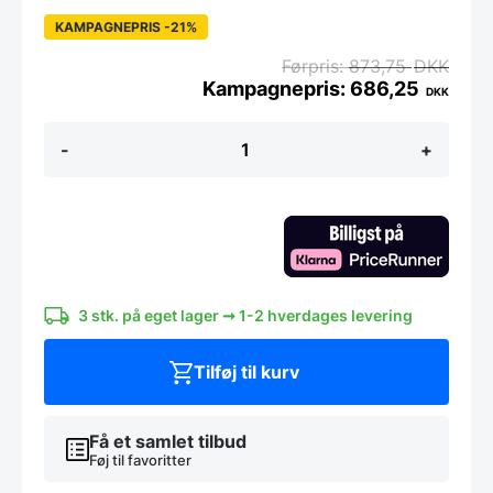
KAMPAGNEPRIS -21%
873,75
DKK
686,25
DKK
Senjen
-
+
ONE
Universalkniv
26
cm.
antal
3 stk. på eget lager ➞ 1-2 hverdages levering
Tilføj til kurv
Få et samlet tilbud
Føj til favoritter