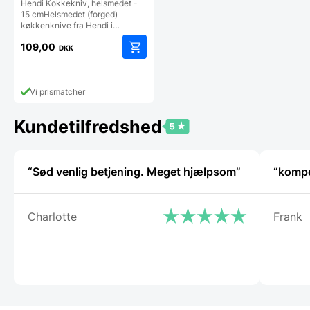
Hendi Kokkekniv, helsmedet -
15 cmHelsmedet (forged)
køkkenknive fra Hendi i…
109,00
DKK
Vi prismatcher
Kundetilfredshed
“Sød venlig betjening. Meget hjælpsom”
“kompe
Charlotte
Frank