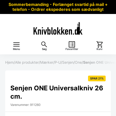
Sommerbemanding - Forlænget svartid på mail +
telefon - Ordrer ekspederes som sædvanligt
Menu
Søg
Favoritter
Kurv
Hjem
/
Alle produkter
/
Mærker
/
P-U
/
Senjen
/
One
/
Senjen ONE Univer
SPAR 21%
Senjen ONE Universalkniv 26
cm.
Varenummer: 911260