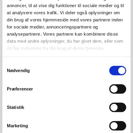
annoncer, til at vise dig funktioner til sociale medier og til
Mac Ultimate – Kokkekniv
Kokkekniv 20 cm – Yaxell
at analysere vores trafik. Vi deler også oplysninger om
31 cm
RAN
Stil: Kokkekniv Stål-type:
Kokkekniv 20 cm, Yaxell
din brug af vores hjemmeside med vores partnere inden
Tungsten-MAC stål
RAN Serien: RAN er et skridt op i
for sociale medier, annonceringspartnere og
Saya/skede: Medfølger ikke…
kvalitet i forhold…
analysepartnere. Vores partnere kan kombinere disse
Den
data med andre oplysninger, du har givet dem, eller som
1.549,00
DKK
3.049,00
DKK
oprindelige
1.299,00
DKK
de har indsamlet fra din brug af deres tjenester.
Den
pris
aktuelle
var:
pris
1.549,00 DKK.
Vi prismatcher
Vi prismatcher
Samtykkevalg
er:
Nødvendig
1.299,00 DKK.
SPAR 17%
Præferencer
Statistik
Marketing
Lion Sabatier Edonist
Mac Ultimate – Kokkekniv