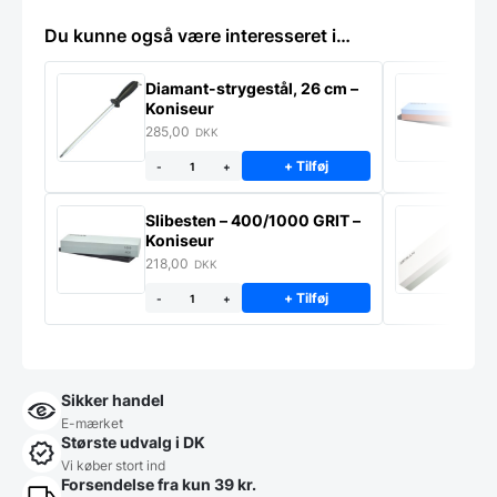
Du kunne også være interesseret i…
Diamant-strygestål, 26 cm –
S
Koniseur
K
285,00
2
DKK
+ Tilføj
-
+
Slibesten – 400/1000 GRIT –
S
Koniseur
–
218,00
3
DKK
+ Tilføj
-
+
Sikker handel
E-mærket
Største udvalg i DK
Vi køber stort ind
Forsendelse fra kun 39 kr.