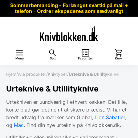
Sommerbemanding - Forlænget svartid på mail +
telefon - Ordrer ekspederes som sædvanligt
Menu
Søg
Favoritter
Kurv
Hjem
/
Alle produkter
/
Knivtyper
/
Urteknive & Utillityknive
Urteknive & Utillityknive
Urtekniven er uundværlig i ethvert køkken. Det lille,
korte blad gør det nemt at skære præcist. Vi har et
bredt udvalg fra mærker som Global,
Lion Sabatier
,
og
Mac
. Find din nye urtekniv på Knivblokken.dk.
Utilityknive eller universalknive varierer meget i