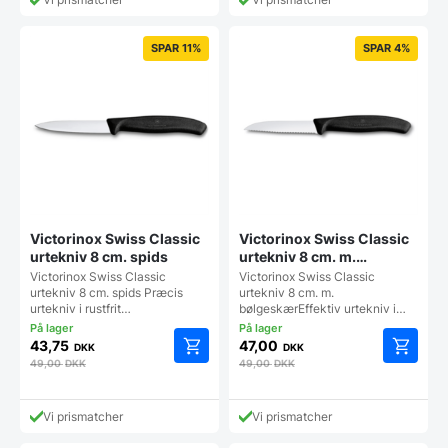
SPAR 11%
SPAR 4%
Victorinox Swiss Classic
Victorinox Swiss Classic
urtekniv 8 cm. spids
urtekniv 8 cm. m.
bølgeskær
Victorinox Swiss Classic
Victorinox Swiss Classic
urtekniv 8 cm. spids Præcis
urtekniv 8 cm. m.
urtekniv i rustfrit…
bølgeskærEffektiv urtekniv i…
43,75
47,00
DKK
DKK
49,00
DKK
49,00
DKK
Vi prismatcher
Vi prismatcher