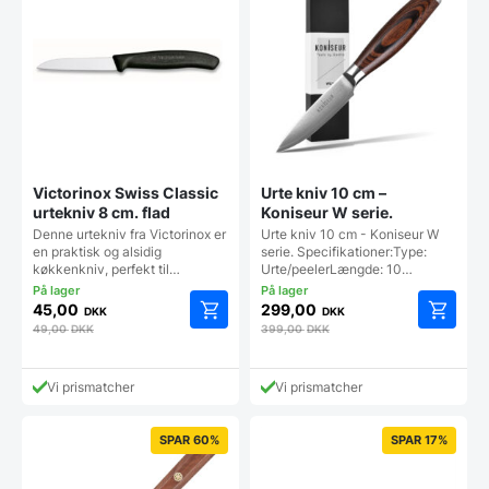
Victorinox Swiss Classic
Urte kniv 10 cm –
urtekniv 8 cm. flad
Koniseur W serie.
Denne urtekniv fra Victorinox er
Urte kniv 10 cm - Koniseur W
en praktisk og alsidig
serie. Specifikationer:Type:
køkkenkniv, perfekt til…
Urte/peelerLængde: 10…
45,00
299,00
DKK
DKK
49,00
DKK
399,00
DKK
Vi prismatcher
Vi prismatcher
SPAR 60%
SPAR 17%