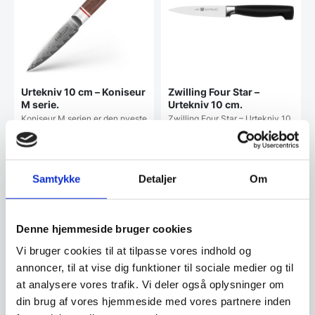
Urtekniv 10 cm – Koniseur
Zwilling Four Star –
M serie.
Urtekniv 10 cm.
Koniseur M serien er den nyeste
Zwilling Four Star – Urtekniv 10
videreudvikling på vores
cm.Præcis urtekniv i højkarbon
originale knivserie…
rustfrit…
199,00
249,00
DKK
DKK
Samtykke
Detaljer
Om
399,00
DKK
439,95
DKK
Vi prismatcher
Vi prismatcher
Denne hjemmeside bruger cookies
Vi bruger cookies til at tilpasse vores indhold og
SPAR 47%
SPAR 30%
annoncer, til at vise dig funktioner til sociale medier og til
at analysere vores trafik. Vi deler også oplysninger om
din brug af vores hjemmeside med vores partnere inden