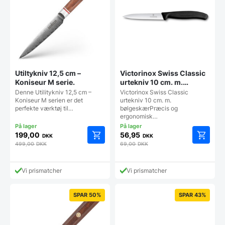
Utiltykniv 12,5 cm –
Victorinox Swiss Classic
Koniseur M serie.
urtekniv 10 cm. m.
bølgeskær
Denne Utilitykniv 12,5 cm –
Victorinox Swiss Classic
Koniseur M serien er det
urtekniv 10 cm. m.
perfekte værktøj til…
bølgeskærPræcis og
ergonomisk…
199,00
56,95
DKK
DKK
499,00
DKK
69,00
DKK
Vi prismatcher
Vi prismatcher
SPAR 50%
SPAR 43%