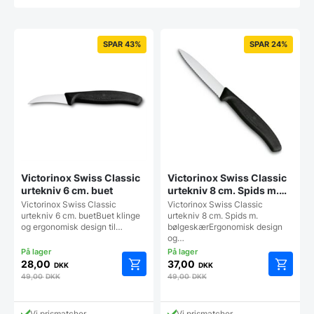
SPAR 43%
SPAR 24%
Victorinox Swiss Classic
Victorinox Swiss Classic
urtekniv 6 cm. buet
urtekniv 8 cm. Spids m.
bølgeskær
Victorinox Swiss Classic
Victorinox Swiss Classic
urtekniv 6 cm. buetBuet klinge
urtekniv 8 cm. Spids m.
og ergonomisk design til…
bølgeskærErgonomisk design
og…
28,00
37,00
DKK
DKK
49,00
DKK
49,00
DKK
Vi prismatcher
Vi prismatcher