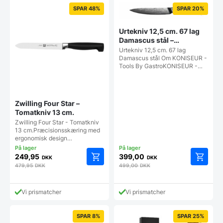
SPAR 48%
SPAR 20%
Urtekniv 12,5 cm. 67 lag
Damascus stål –
KONISEUR – Tools By
Urtekniv 12,5 cm. 67 lag
Gastro
Damascus stål Om KONISEUR -
Tools By GastroKONISEUR -…
Zwilling Four Star –
Tomatkniv 13 cm.
Zwilling Four Star - Tomatkniv
13 cm.Præcisionsskæring med
ergonomisk design…
249,95
399,00
DKK
DKK
479,95
DKK
499,00
DKK
Vi prismatcher
Vi prismatcher
SPAR 8%
SPAR 25%