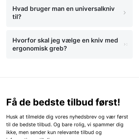
som alle er designet til at give optimal kontrol og
Hvad bruger man en universalkniv
komfort under brug.
til?
Skønheden ved en skarp
universalkniv med
Hvorfor skal jeg vælge en kniv med
ergonomisk greb?
ergonomisk greb
En skarp universalkniv er afgørende for en god
madlavningsoplevelse. På knivblokken.dk finder du
universalknive med klinger i rustfrit stål, som sikrer
en langvarig skarphed og nem vedligeholdelse. Vores
udvalg inkluderer både
japanske universalknive
,
Få de bedste tilbud først!
kendt for deres ekstremt skarpe og lette blade, og
klassiske europæiske modeller, der udmærker sig
Husk at tilmelde dig vores nyhedsbrev og vær først
ved holdbarhed og robusthed.
til de bedste tilbud. Og bare rolig, vi spammer dig
ikke, men sender kun relevante tilbud og
Universalknive med ergonomisk greb er særlig