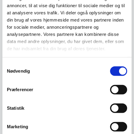
annoncer, til at vise dig funktioner til sociale medier og til
at analysere vores trafik. Vi deler også oplysninger om
din brug af vores hjemmeside med vores partnere inden
for sociale medier, annonceringspartnere og
analysepartnere. Vores partnere kan kombinere disse
data med andre oplysninger, du har givet dem, eller som
Urtekniv, 11 cm., Furtif
Victorinox Swiss Classic
de har indsamlet fra din brug af deres tjenester.
Evercut
urtekniv 8 cm. spids
Det tog det franske firma "TB-
Victorinox Swiss Classic
Groupe" firma hele 5 år, før
urtekniv 8 cm. spids Præcis
Samtykkevalg
designet sad helt…
urtekniv i rustfrit…
Nødvendig
Den
Den
699,00
DKK
49,00
DKK
oprindelige
oprindelige
311,25
43,75
DKK
DKK
Den
Den
Præferencer
pris
pris
aktuelle
aktuelle
var:
var:
pris
pris
699,00 DKK.
49,00 DKK.
Vi prismatcher
Vi prismatcher
er:
er:
Statistik
311,25 DKK.
43,75 DKK.
SPAR 48%
Marketing