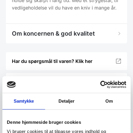
holde sig skarpt i lang tid. Med et strygestål, til
vedligeholdelse vil du have en kniv i mange år.
Om koncernen & god kvalitet
Har du spørgsmål til varen? Klik her
Vi prismatcher - Klik her
Samtykke
Detaljer
Om
Relaterede varer
Denne hjemmeside bruger cookies
SPAR 55%
SPAR 11%
Vi bruger cookies til at tilpasse vores indhold og