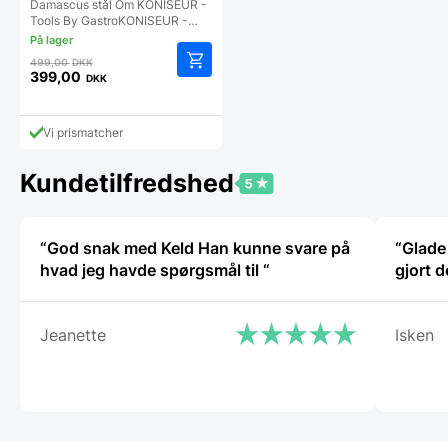
Gastro
Damascus stål Om KONISEUR -
Tools By GastroKONISEUR -…
Den
499,00
DKK
oprindelige
399,00
DKK
Den
pris
aktuelle
var:
pris
499,00 DKK.
Vi prismatcher
er:
399,00 DKK.
Kundetilfredshed
“God snak med Keld Han kunne svare på
“Glade 
hvad jeg havde spørgsmål til “
gjort d
Jeanette
Isken