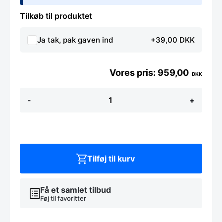
Tilkøb til produktet
Ja tak, pak gaven ind
+39,00 DKK
959,00
DKK
Kai
-
+
Shun
Classic
-
Urtekniv
8,5
cm
antal
Tilføj til kurv
Få et samlet tilbud
Føj til favoritter