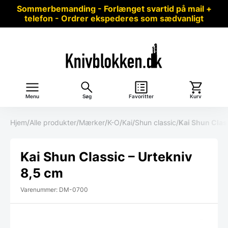
Sommerbemanding - Forlænget svartid på mail +
telefon - Ordrer ekspederes som sædvanligt
Menu
Søg
Favoritter
Kurv
Hjem
/
Alle produkter
/
Mærker
/
K-O
/
Kai
/
Shun classic
/
Kai Shun Class
Kai Shun Classic – Urtekniv
8,5 cm
Varenummer: DM-0700