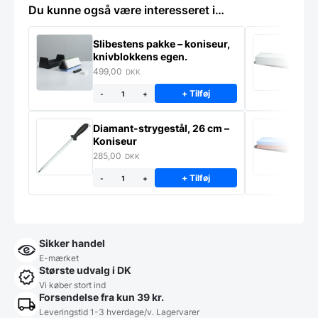
Du kunne også være interesseret i…
Slibestens pakke – koniseur,
S
knivblokkens egen.
K
499,00
2
DKK
+ Tilføj
-
+
Diamant-strygestål, 26 cm –
S
Koniseur
K
285,00
2
DKK
+ Tilføj
-
+
Sikker handel
E-mærket
Største udvalg i DK
Vi køber stort ind
Forsendelse fra kun 39 kr.
Leveringstid 1-3 hverdage/v. Lagervarer