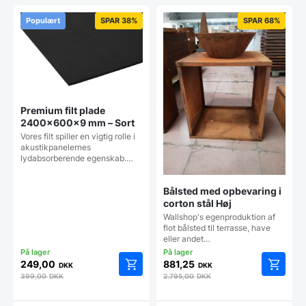
Populært
SPAR 38%
SPAR 68%
Premium filt plade
2400x600x9 mm – Sort
Vores filt spiller en vigtig rolle i
akustikpanelernes
lydabsorberende egenskab.…
Bålsted med opbevaring i
corton stål Høj
Wallshop's egenproduktion af
flot bålsted til terrasse, have
eller andet…
249,00
881,25
DKK
DKK
399,00
DKK
2.795,00
DKK