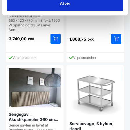
Afvis
Popcornmaskine, sort
model, Hendi
Dimensioner (LxBxH):
560x420x770 mm Effekt: 1500
W Spænding: 230V Farve:
Sort…
3.749,00
1.868,75
DKK
DKK
Dette
vare
har
Vi prismatcher
Vi prismatcher
flere
varianter
Mulighe
kan
vælges
på
vareside
Sengegavl I
Akustikpaneler 360 cm
Servicevogn, 3 hylder,
brede
Senge gavlen er lavet af
Hendi
Premium akustik panelerne i