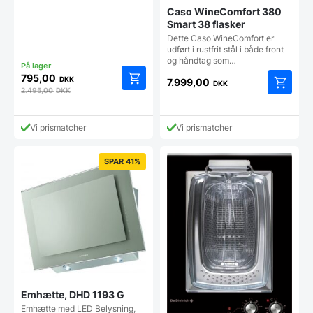
Caso WineComfort 380
Smart 38 flasker
Dette Caso WineComfort er
udført i rustfrit stål i både front
og håndtag som…
795,00
DKK
7.999,00
DKK
2.495,00
DKK
Vi prismatcher
Vi prismatcher
SPAR 41%
Emhætte, DHD 1193 G
Emhætte med LED Belysning,