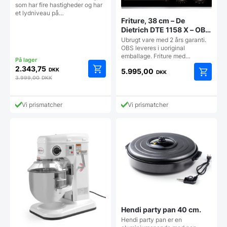
som har fire hastigheder og har
et lydniveau på…
Friture, 38 cm – De
Dietrich DTE 1158 X – OBS:
1 stk. haves til denne pris
Ubrugt vare med 2 års garanti.
OBS leveres i uoriginal
emballage. Friture med…
2.343,75
DKK
5.995,00
DKK
3.999,00
DKK
Vi prismatcher
Vi prismatcher
Hendi party pan 40 cm.
Hendi party pan er en