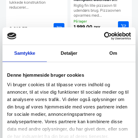
lukkede konstruktion
pizzaovn
Rigtig fin lille pizzaovn til
reducerer…
udendørs brug. Pizzaovnen
opvarmes med…
1.999,00
DKK
8.618,75
DKK
4.998,00
DKK
Vi prismatcher
Vi prismatcher
Samtykke
Detaljer
Om
Denne hjemmeside bruger cookies
Vi bruger cookies til at tilpasse vores indhold og
annoncer, til at vise dig funktioner til sociale medier og til
at analysere vores trafik. Vi deler også oplysninger om
din brug af vores hjemmeside med vores partnere inden
for sociale medier, annonceringspartnere og
analysepartnere. Vores partnere kan kombinere disse
data med andre oplysninger, du har givet dem, eller som
Popcornmaskine – Hendi
Popcornmaskine – Hendi
de har indsamlet fra din brug af deres tjenester.