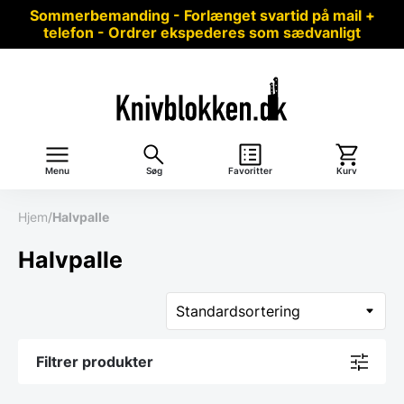
Sommerbemanding - Forlænget svartid på mail +
telefon - Ordrer ekspederes som sædvanligt
Menu
Søg
Favoritter
Kurv
Hjem
/
Halvpalle
Halvpalle
Filtrer produkter