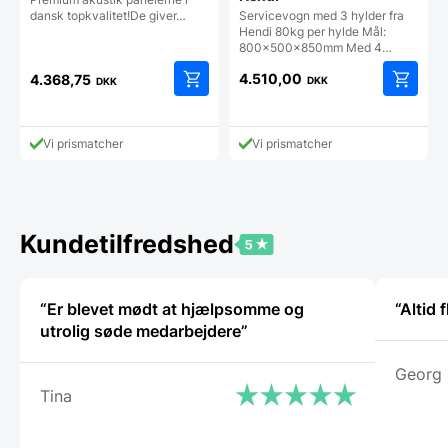
dansk topkvalitet!De giver…
Servicevogn med 3 hylder fra
Hendi 80kg per hylde Mål:
800x500x850mm Med 4…
4.510,00
4.368,75
DKK
DKK
Dette
vare
har
Vi prismatcher
Vi prismatcher
flere
varianter.
Mulighederne
kan
vælges
Kundetilfredshed
på
varesiden
“Er blevet mødt at hjælpsomme og
“Altid
utrolig søde medarbejdere”
Georg
Tina