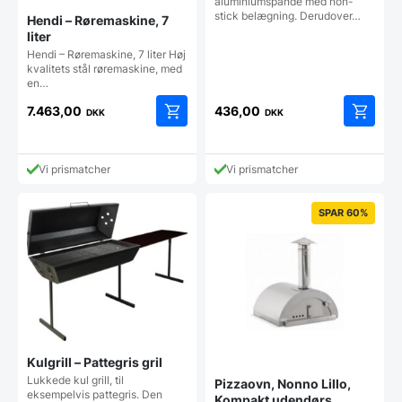
aluminiumspande med non-
stick belægning. Derudover…
Hendi – Røremaskine, 7
liter
Hendi – Røremaskine, 7 liter Høj
kvalitets stål røremaskine, med
en…
7.463,00
436,00
DKK
DKK
Vi prismatcher
Vi prismatcher
SPAR 60%
Kulgrill – Pattegris gril
Lukkede kul grill, til
Pizzaovn, Nonno Lillo,
eksempelvis pattegris. Den
Kompakt udendørs