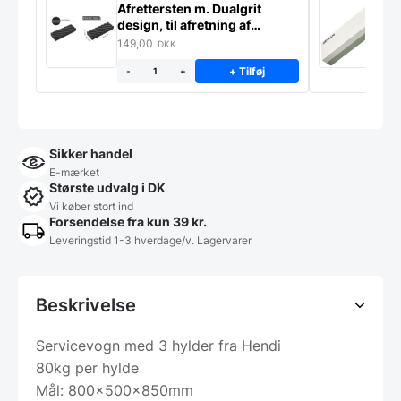
Afrettersten m. Dualgrit
S
design, til afretning af
–
slibesten
149,00
3
DKK
+ Tilføj
-
+
Sikker handel
E-mærket
Største udvalg i DK
Vi køber stort ind
Forsendelse fra kun 39 kr.
Leveringstid 1-3 hverdage/v. Lagervarer
Beskrivelse
Servicevogn med 3 hylder fra Hendi
80kg per hylde
Mål: 800x500x850mm