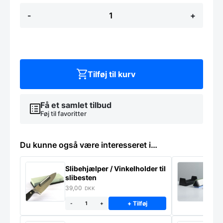
Servicevogn,
-
+
3
hylder,
Hendi
antal
Tilføj til kurv
Få et samlet tilbud
Føj til favoritter
Du kunne også være interesseret i…
Slibehjælper / Vinkelholder til
Sl
slibesten
k
39,00
4
DKK
+ Tilføj
-
+