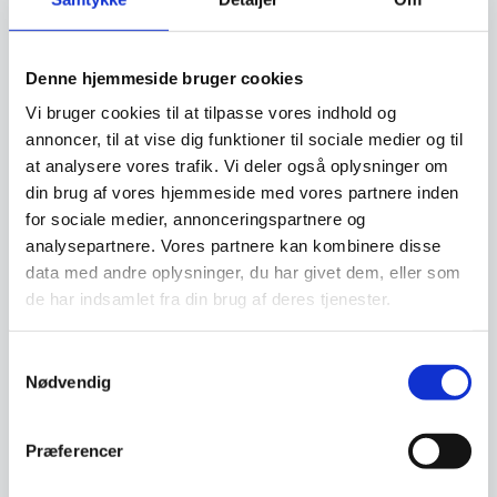
Denne hjemmeside bruger cookies
Trolley til opvaskebakker,
Vi bruger cookies til at tilpasse vores indhold og
Hendi
annoncer, til at vise dig funktioner til sociale medier og til
Trolley til opvaskebakker fra
at analysere vores trafik. Vi deler også oplysninger om
HendiMed 4 hjul, 2 med
bremserPasser til 50x50cm…
din brug af vores hjemmeside med vores partnere inden
for sociale medier, annonceringspartnere og
Trolley til opvaskebakker
analysepartnere. Vores partnere kan kombinere disse
med stålhåndtag, Hendi
data med andre oplysninger, du har givet dem, eller som
Trolley til opvaskebakker fra
HendiMed 4 hjul, 2 med
de har indsamlet fra din brug af deres tjenester.
bremserHåndtag i…
824,00
1.334,00
DKK
DKK
Samtykkevalg
Nødvendig
Vi prismatcher
Vi prismatcher
Præferencer