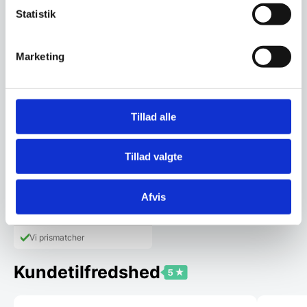
Statistik
Marketing
Tillad alle
Platformstrolley med
stålhåndtag, Hendi
Platformstrolley med
Tillad valgte
stålhåndtag fra Hendi Kan bære
150kg Mål: 730x480x825mm
1.237,00
DKK
Afvis
Vi prismatcher
Kundetilfredshed