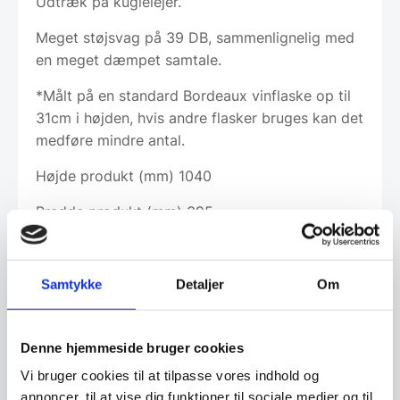
Udtræk på kuglelejer.
Meget støjsvag på 39 DB, sammenlignelig med
en meget dæmpet samtale.
*Målt på en standard Bordeaux vinflaske op til
31cm i højden, hvis andre flasker bruges kan det
medføre mindre antal.
Højde produkt (mm) 1040
Bredde produkt (mm) 395
Dybde produkt (mm) 675
Vægt produkt (kg) 45,90
Samtykke
Detaljer
Om
Robust vinkøleskab med præcis
temperaturstyring og elegant design
Denne hjemmeside bruger cookies
Vi bruger cookies til at tilpasse vores indhold og
Dette vinkøleskab i rustfrit stål og træhylder
annoncer, til at vise dig funktioner til sociale medier og til
kombinerer holdbarhed med et tidløst,