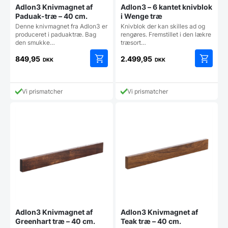
Adlon3 Knivmagnet af
Adlon3 – 6 kantet knivblok
Paduak-træ – 40 cm.
i Wenge træ
Denne knivmagnet fra Adlon3 er
Knivblok der kan skilles ad og
produceret i paduaktræ. Bag
rengøres. Fremstillet i den lækre
den smukke…
træsort…
849,95
2.499,95
DKK
DKK
Vi prismatcher
Vi prismatcher
Adlon3 Knivmagnet af
Adlon3 Knivmagnet af
Greenhart træ – 40 cm.
Teak træ – 40 cm.