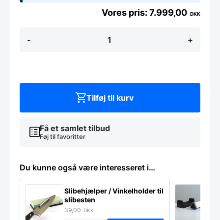
7.999,00
DKK
Caso
-
+
WineComfort
380
Smart
38
flasker
antal
Tilføj til kurv
Få et samlet tilbud
Føj til favoritter
Du kunne også være interesseret i…
Slibehjælper / Vinkelholder til
Sl
slibesten
k
39,00
4
DKK