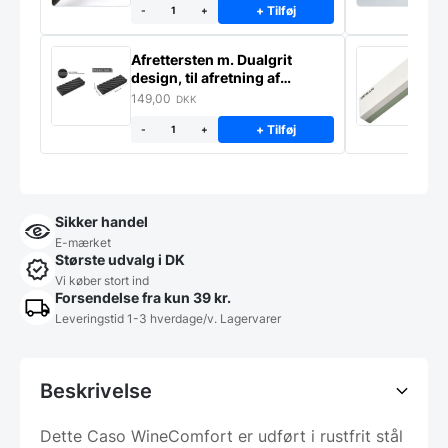
+ Tilføj
-
+
Afrettersten m. Dualgrit
S
design, til afretning af
–
slibesten
149,00
3
DKK
+ Tilføj
-
+
Sikker handel
E-mærket
Største udvalg i DK
Vi køber stort ind
Forsendelse fra kun 39 kr.
Leveringstid 1-3 hverdage/v. Lagervarer
Beskrivelse
Dette Caso WineComfort er udført i rustfrit stål