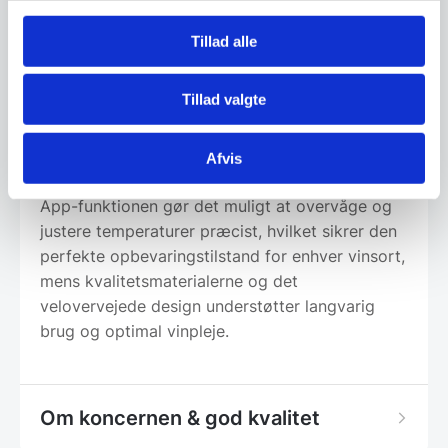
belysning, der kan slås til og fra, får man nem
adgang til flaskerne uden at påvirke
Tillad alle
temperaturen. Det støjsvage kølesystem på kun
39 dB sikrer en diskret opbevaring, ideel til
Tillad valgte
både private hjem og professionelle køkkener.
Kombinationen af rustfrit stål og naturlige
træhylder giver et elegant og luksuriøst
Afvis
udseende, der smukt integreres i ethvert miljø.
App-funktionen gør det muligt at overvåge og
justere temperaturer præcist, hvilket sikrer den
perfekte opbevaringstilstand for enhver vinsort,
mens kvalitetsmaterialerne og det
velovervejede design understøtter langvarig
brug og optimal vinpleje.
Om koncernen & god kvalitet