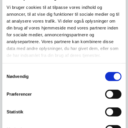
Vi bruger cookies til at tilpasse vores indhold og
Har du spørgsmål til varen? Klik her
annoncer, til at vise dig funktioner til sociale medier og til
at analysere vores trafik. Vi deler også oplysninger om
din brug af vores hjemmeside med vores partnere inden
Vi prismatcher - Klik her
for sociale medier, annonceringspartnere og
analysepartnere. Vores partnere kan kombinere disse
data med andre oplysninger, du har givet dem, eller som
Relaterede varer
de har indsamlet fra din brug af deres tjenester.
Samtykkevalg
Nødvendig
Præferencer
Statistik