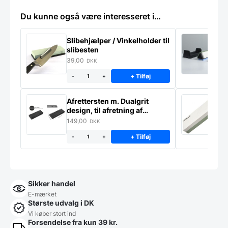
Du kunne også være interesseret i…
Slibehjælper / Vinkelholder til
Sl
slibesten
k
39,00
4
DKK
+ Tilføj
-
+
Afrettersten m. Dualgrit
S
design, til afretning af
–
slibesten
149,00
3
DKK
+ Tilføj
-
+
Sikker handel
E-mærket
Største udvalg i DK
Vi køber stort ind
Forsendelse fra kun 39 kr.