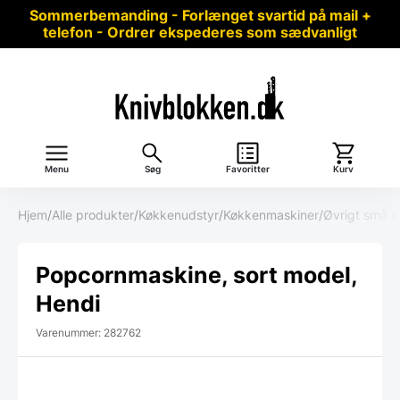
Sommerbemanding - Forlænget svartid på mail +
telefon - Ordrer ekspederes som sædvanligt
Menu
Søg
Favoritter
Kurv
Hjem
/
Alle produkter
/
Køkkenudstyr
/
Køkkenmaskiner
/
Øvrigt små e
Popcornmaskine, sort model,
Hendi
Varenummer: 282762