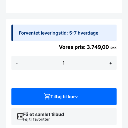
Forventet leveringstid: 5-7 hverdage
3.749,00
DKK
Popcornmaskine,
-
+
sort
model,
Hendi
antal
Tilføj til kurv
Få et samlet tilbud
Føj til favoritter