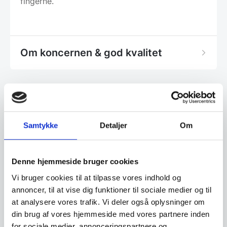
fingerne.
Om koncernen & god kvalitet
Har du spørgsmål til varen? Klik her
Samtykke
Detaljer
Om
Vi prismatcher - Klik her
Denne hjemmeside bruger cookies
Relaterede varer
Vi bruger cookies til at tilpasse vores indhold og
annoncer, til at vise dig funktioner til sociale medier og til
at analysere vores trafik. Vi deler også oplysninger om
SPAR 11%
SPAR 6%
din brug af vores hjemmeside med vores partnere inden
for sociale medier, annonceringspartnere og