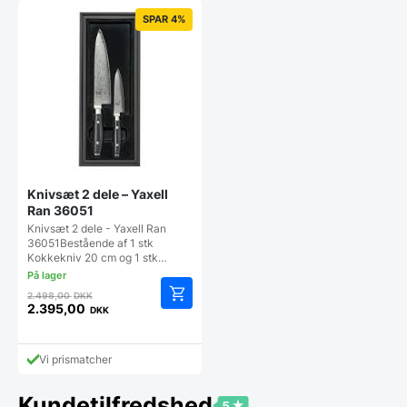
4.995,00 DKK.
1.999,00 DKK.
SPAR 4%
Knivsæt 2 dele – Yaxell
Ran 36051
Knivsæt 2 dele - Yaxell Ran
36051Bestående af 1 stk
Kokkekniv 20 cm og 1 stk…
Den
2.498,00
DKK
oprindelige
2.395,00
DKK
Den
pris
aktuelle
var:
pris
2.498,00 DKK.
Vi prismatcher
er:
2.395,00 DKK.
Kundetilfredshed