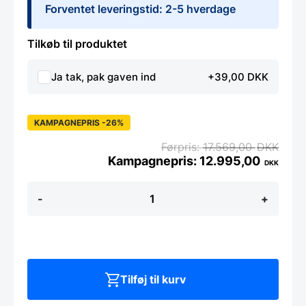
Forventet leveringstid: 2-5 hverdage
Tilkøb til produktet
Ja tak, pak gaven ind
+39,00 DKK
KAMPAGNEPRIS -26%
17.569,00
DKK
12.995,00
DKK
Yaxell
-
+
SUPER
GOU
-
Magnetsæt
natur
-
m.
Tilføj til kurv
6
knive