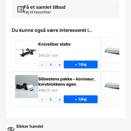
antal
Få et samlet tilbud
Føj til favoritter
Du kunne også være interesseret i…
Knivsliber stativ
P
F
349,00
9
DKK
+ Tilføj
-
+
Slibestens pakke – koniseur,
P
knivblokkens egen.
F
A
499,00
9
DKK
+ Tilføj
-
+
Sikker handel