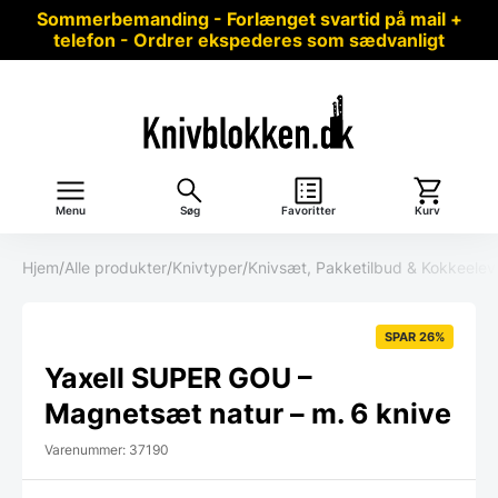
Sommerbemanding - Forlænget svartid på mail +
telefon - Ordrer ekspederes som sædvanligt
Menu
Søg
Favoritter
Kurv
Hjem
/
Alle produkter
/
Knivtyper
/
Knivsæt, Pakketilbud & Kokkeele
SPAR 26%
Yaxell SUPER GOU –
Magnetsæt natur – m. 6 knive
Varenummer: 37190