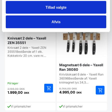
aktuelle
aktuelle
var:
var:
pris
pris
1.798,00 DKK.
2.448,00 DKK.
Vi prismatcher
Vi prismatcher
Tillad valgte
er:
er:
1.599,00 DKK.
2.298,00 DKK.
SPAR 9%
SPAR 26%
Afvis
Knivsæt 2 dele – Yaxell
ZEN 35551
Knivsæt 2 dele - Yaxell ZEN
35551Bestående af:1 stk.
Kokkekniv 20 cm. vare nr.…
Magnetsæt 6 dele – Yaxell
Ran 36080
Knivbloksæt 6 dele - Yaxell Ran
36096Bestående af: Yaxell
knimagnet lys 34,5…
Den
Den
6.744,00
DKK
2.198,00
DKK
oprindelige
oprindelige
4.995,00
1.999,00
DKK
DKK
Den
Den
pris
pris
aktuelle
aktuelle
var:
var:
pris
pris
6.744,00 DKK.
2.198,00 DKK.
Vi prismatcher
Vi prismatcher
er:
er: