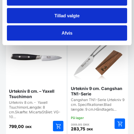
599,95
DKK
oprindelige
299,00
DKK
Den
pris
aktuelle
var:
Tillad valgte
pris
399,00 DKK.
Vi prismatcher
Vi prismatcher
er:
299,00 DKK.
Afvis
SPAR 29%
Urtekniv 9 cm. Cangshan
Urtekniv 8 cm. – Yaxell
TN1-Serie
Tsuchimon
Cangshan TN1-Serie Urtekniv 9
Urtekniv 8 cm. - Yaxell
cm. Specifikationer.Blad
TsuchimonLængde: 8
længde: 9 cm.Håndtagets…
cm.Skæfte: MicartaStålet: VG-
10…
Den
399,95
DKK
799,00
DKK
oprindelige
283,75
DKK
Den