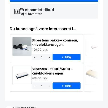
Få et samlet tilbud
Føj til favoritter
Du kunne også være interesseret i…
Slibestens pakke – koniseur,
S
knivblokkens egen.
k
499,00
2
DKK
+ Tilføj
-
+
Slibesten – 2000/5000 –
S
Knivblokkens egen
K
268,00
8
DKK
+ Tilføj
-
+
Sikker handel