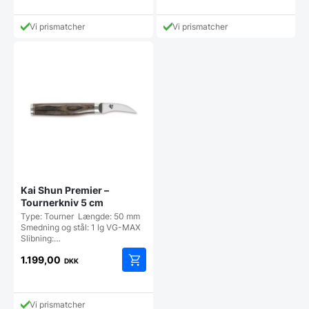
pris
aktuelle
var:
pris
399,95 DKK.
Vi prismatcher
Vi prismatcher
er:
283,75 DKK.
Kai Shun Premier –
Tournerkniv 5 cm
Type: Tourner Længde: 50 mm
Smedning og stål: 1 lg VG-MAX
Slibning:…
1.199,00
DKK
Vi prismatcher