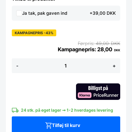
Ja tak, pak gaven ind
+39,00 DKK
KAMPAGNEPRIS -43%
49,00
DKK
28,00
DKK
Victorinox
-
+
Swiss
Classic
urtekniv
6
cm.
buet
antal
24 stk. på eget lager ➞ 1-2 hverdages levering
Tilføj til kurv