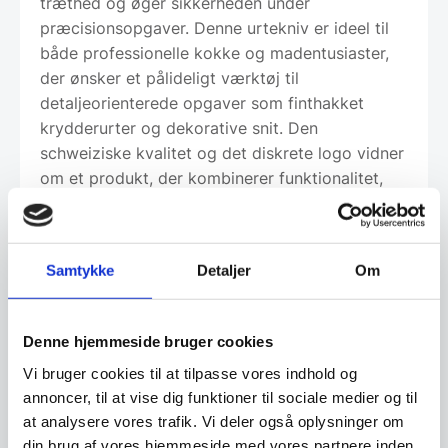
træthed og øger sikkerheden under
præcisionsopgaver. Denne urtekniv er ideel til
både professionelle kokke og madentusiaster,
der ønsker et pålideligt værktøj til
detaljeorienterede opgaver som finthakket
krydderurter og dekorative snit. Den
schweiziske kvalitet og det diskrete logo vidner
om et produkt, der kombinerer funktionalitet,
holdbarhed og æstetik i ét.
Samtykke
Detaljer
Om
Om koncernen & god kvalitet
Denne hjemmeside bruger cookies
Vi bruger cookies til at tilpasse vores indhold og
Har du spørgsmål til varen? Klik her
annoncer, til at vise dig funktioner til sociale medier og til
at analysere vores trafik. Vi deler også oplysninger om
din brug af vores hjemmeside med vores partnere inden