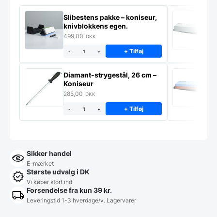
Slibestens pakke – koniseur,
S
knivblokkens egen.
K
499,00
2
DKK
+ Tilføj
-
+
Diamant-strygestål, 26 cm –
S
Koniseur
K
285,00
2
DKK
+ Tilføj
-
+
Sikker handel
E-mærket
Største udvalg i DK
Vi køber stort ind
Forsendelse fra kun 39 kr.
Leveringstid 1-3 hverdage/v. Lagervarer