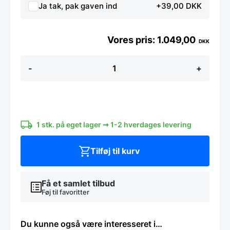
Ja tak, pak gaven ind
+39,00 DKK
1.049,00
DKK
Santokukniv
-
+
12,5
cm.
-
Yaxell
Tsuchimon
antal
1 stk. på eget lager ➞ 1-2 hverdages levering
Tilføj til kurv
Få et samlet tilbud
Føj til favoritter
Du kunne også være interesseret i…