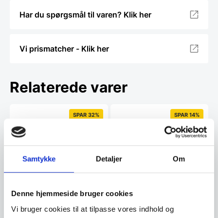
Har du spørgsmål til varen? Klik her
Vi prismatcher - Klik her
Relaterede varer
SPAR 32%
SPAR 14%
Samtykke
Detaljer
Om
Denne hjemmeside bruger cookies
Vi bruger cookies til at tilpasse vores indhold og
BergHoff RON
Victorinox santoku-kniv
grønsagskniv med
17 cm. m. luftskær, med