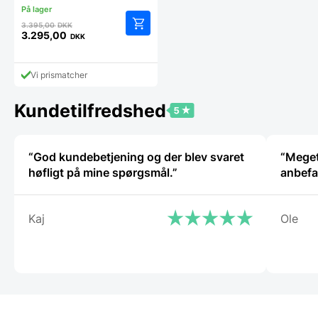
Den
3.395,00
DKK
oprindelige
3.295,00
DKK
Den
pris
aktuelle
var:
pris
3.395,00 DKK.
Vi prismatcher
er:
3.295,00 DKK.
Kundetilfredshed
“God kundebetjening og der blev svaret
“Meget
høfligt på mine spørgsmål.”
anbefa
Kaj
Ole