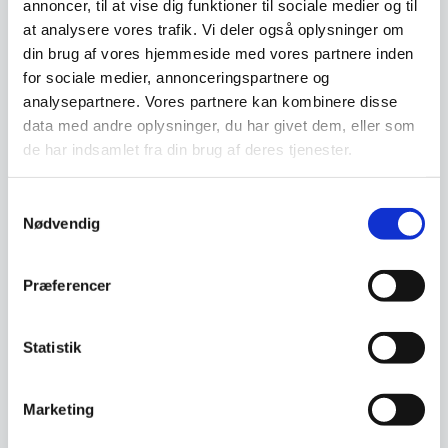
annoncer, til at vise dig funktioner til sociale medier og til
træhåndtag 13 cm
træ skæfte
BergHoff RON grønsagskniv
Victorinox santoku-kniv 17 cm.
at analysere vores trafik. Vi deler også oplysninger om
med træhåndtag 13 cmDenne
m. luftskær
lækre knivserie fra…
din brug af vores hjemmeside med vores partnere inden
for sociale medier, annonceringspartnere og
Den
Den
249,00
DKK
709,00
DKK
analysepartnere. Vores partnere kan kombinere disse
oprindelige
oprindelige
168,75
607,00
DKK
DKK
Den
Den
pris
pris
data med andre oplysninger, du har givet dem, eller som
aktuelle
aktuelle
var:
var:
de har indsamlet fra din brug af deres tjenester.
pris
pris
249,00 DKK.
709,00 DKK.
Vi prismatcher
Vi prismatcher
er:
er:
168,75 DKK.
607,00 DKK.
Samtykkevalg
SPAR 25%
SPAR 8%
Nødvendig
Præferencer
Statistik
Santokukniv 12,5 cm.
Santoku 16,5 cm – Yaxell
Cangshan TN1-Serie
Marketing
ZEN
Cangshan TN1-Serie
Santoku 16,5 cm, Yaxell
Santokukniv 12,5 cm.