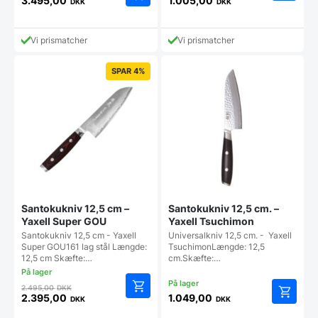
oprindelige
3.495,00
1.005,00
DKK
DKK
Den
pris
aktuelle
var:
pris
1.299,95 DKK.
Vi prismatcher
Vi prismatcher
er:
1.005,00 DKK.
SPAR 4%
Santokukniv 12,5 cm –
Santokukniv 12,5 cm. –
Yaxell Super GOU
Yaxell Tsuchimon
Santokukniv 12,5 cm - Yaxell
Universalkniv 12,5 cm. - Yaxell
Super GOU161 lag stål Længde:
TsuchimonLængde: 12,5
12,5 cm Skæfte:…
cm.Skæfte:…
Den
2.495,00
DKK
oprindelige
2.395,00
1.049,00
DKK
DKK
Den
pris