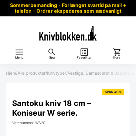
Sommerbemanding - Forlænget svartid på mail +
telefon - Ordrer ekspederes som sædvanligt
Menu
Søg
Favoritter
Kurv
Hjem
/
Alle produkter
/
Knivtyper
/
Vestlige, Damasceret & Japanske 
SPAR 40%
Santoku kniv 18 cm –
Koniseur W serie.
Varenummer: WS20