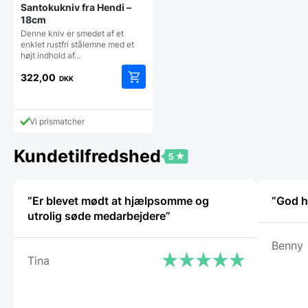
Santokukniv fra Hendi –
18cm
Denne kniv er smedet af et
enklet rustfri stålemne med et
højt indhold af…
322,00
DKK
Vi prismatcher
Kundetilfredshed
“Er blevet mødt at hjælpsomme og
“God h
utrolig søde medarbejdere”
Benny
Tina