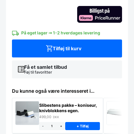
-
Koniseur
W
serie.
antal
På eget lager ➞ 1-2 hverdages levering
Tilføj til kurv
Få et samlet tilbud
Føj til favoritter
Du kunne også være interesseret i…
Slibestens pakke – koniseur,
S
knivblokkens egen.
K
499,00
2
DKK
+ Tilføj
-
+