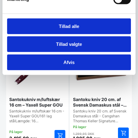
Relaterede varer
Tillad alle
SPAR 23%
Tillad valgte
Afvis
Santokukniv m/luftskær
Santoku kniv 20 cm. af
16 cm – Yaxell Super GOU
Svensk Damaskus stål –
Cangshan Thomas Keller
Santokukniv m/luftskær 16 cm -
Santoku kniv 20 cm. af Svensk
Signature Collection
Yaxell Super GOU161 lag
Damaskus stål - Cangshan
stålLængde: 16…
Thomas Keller Signature…
Den
1.299,95
DKK