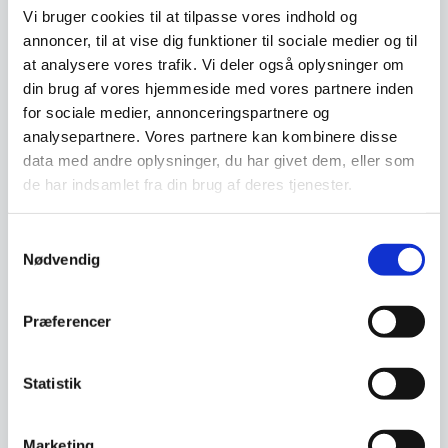
behandlet for øget modstandsdygtighed over
Vi bruger cookies til at tilpasse vores indhold og
annoncer, til at vise dig funktioner til sociale medier og til
for bakterier og fugt, hvilket forbedrer
at analysere vores trafik. Vi deler også oplysninger om
hygiejnen og levetiden. Kombinationen af
din brug af vores hjemmeside med vores partnere inden
ergonomi og slidstyrke gør kniven til et
for sociale medier, annonceringspartnere og
pålideligt værktøj, der reducerer træthed ved
analysepartnere. Vores partnere kan kombinere disse
langvarig brug og sikrer præcise snit i travle
data med andre oplysninger, du har givet dem, eller som
køkkener – ideel til både hobbykokke og
de har indsamlet fra din brug af deres tjenester.
professionelle.
Samtykkevalg
Nødvendig
Om koncernen & god kvalitet
Præferencer
Har du spørgsmål til varen? Klik her
Statistik
Vi prismatcher - Klik her
Marketing