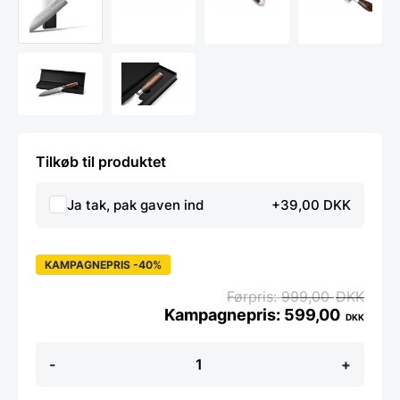
Tilkøb til produktet
Ja tak, pak gaven ind
+39,00 DKK
KAMPAGNEPRIS -40%
999,00
DKK
599,00
DKK
Santoku
-
+
kniv
18
cm