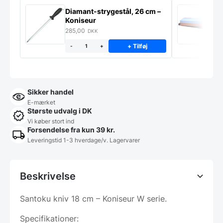
Diamant-strygestål, 26 cm –
S
Koniseur
K
285,00
2
DKK
+ Tilføj
-
+
Sikker handel
E-mærket
Største udvalg i DK
Vi køber stort ind
Forsendelse fra kun 39 kr.
Leveringstid 1-3 hverdage/v. Lagervarer
Beskrivelse
Santoku kniv 18 cm – Koniseur W serie.
Specifikationer: