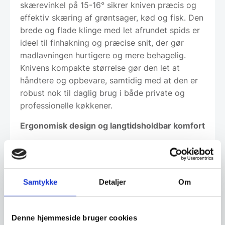
skærevinkel på 15-16° sikrer kniven præcis og
effektiv skæring af grøntsager, kød og fisk. Den
brede og flade klinge med let afrundet spids er
ideel til finhakning og præcise snit, der gør
madlavningen hurtigere og mere behagelig.
Knivens kompakte størrelse gør den let at
håndtere og opbevare, samtidig med at den er
robust nok til daglig brug i både private og
professionelle køkkener.
Ergonomisk design og langtidsholdbar komfort
Skaftet er fremstillet i mørkt pakkawood med
tydelige træårer, som giver et elegant og
naturligt udtryk samt en glat, buet form, der
Samtykke
Detaljer
Om
sikrer et sikkert og behageligt greb.
Overgangen mellem skaft og klinge er poleret
metal, hvilket bidrager til optimal vægtfordeling
Denne hjemmeside bruger cookies
og professionel finish. Skaftmaterialet er