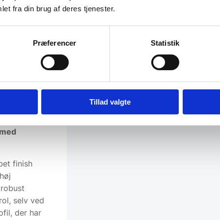
, let buet
et fra din brug af deres tjenester.
fastklæbning
r et
hvilket gør
Præferencer
Statistik
 grøntsager,
treger den
en, som også
e køkkener og
il dagligt
Tillad valgte
 med
et finish
høj
 robust
ol, selv ved
il, der har