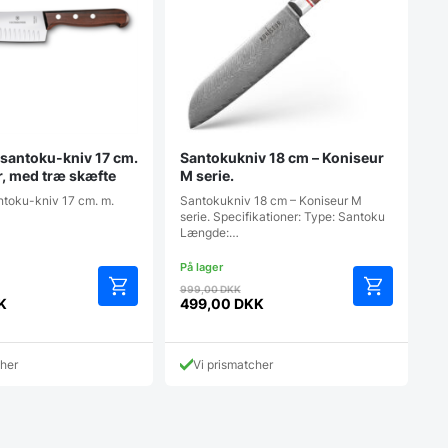
 santoku-kniv 17 cm.
Santokukniv 18 cm – Koniseur
r, med træ skæfte
M serie.
ntoku-kniv 17 cm. m.
Santokukniv 18 cm – Koniseur M
serie. Specifikationer: Type: Santoku
Længde:…
en
Den
999,00
DKK
rindelige
oprindelige
K
499,00
DKK
Den
is
pris
aktuelle
r:
var:
pris
09,00 DKK.
999,00 DKK.
cher
Vi prismatcher
er:
K.
499,00 DKK.