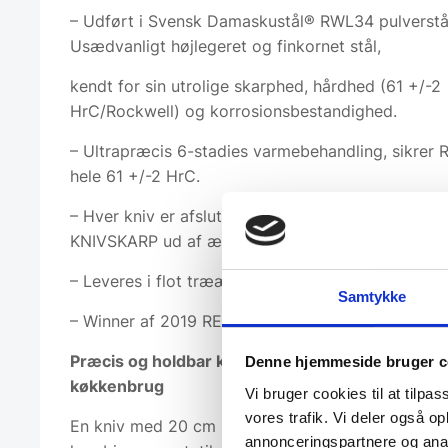
– Udført i Svensk Damaskustål® RWL34 pulverstå
Usædvanligt højlegeret og finkornet stål,
kendt for sin utrolige skarphed, hårdhed (61 +/-2
HrC/Rockwell) og korrosionsbestandighed.
– Ultrapræcis 6-stadies varmebehandling, sikrer 
hele 61 +/-2 HrC.
– Hver kniv er afslutningsvis håndslebet, så den l
KNIVSKARP ud af æsken
– Leveres i flot trææske. Perfekt gaveide!
Samtykke
– Winner af 2019 RED DOT Design Award
Præcis og holdbar kniv i svensk damaskusstål til 
Denne hjemmeside bruger c
køkkenbrug
Vi bruger cookies til at tilpas
vores trafik. Vi deler også 
En kniv med 20 cm langt blad i svensk damaskuss
annonceringspartnere og anal