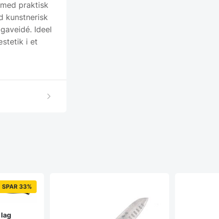
 med praktisk
d kunstnerisk
 gaveidé. Ideel
stetik i et
SPAR 33%
 lag