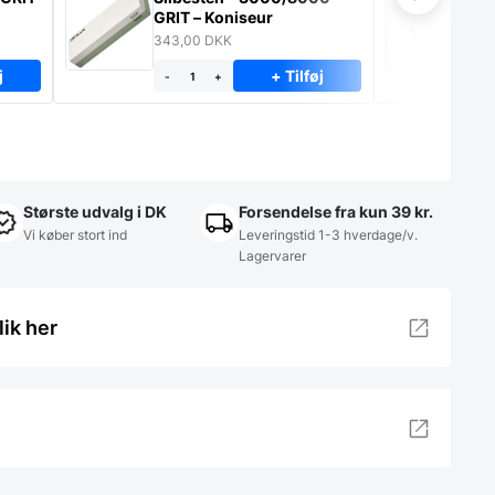
GRIT – Koniseur
ko
eg
343,00
DKK
29
j
+ Tilføj
-
+
-
Største udvalg i DK
Forsendelse fra kun 39 kr.
Vi køber stort ind
Leveringstid 1-3 hverdage/v.
Lagervarer
lik her