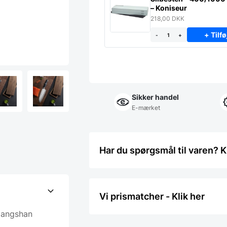
– Koniseur
218,00
DKK
+ Tilfø
-
+
Sikker handel
E-mærket
Har du spørgsmål til varen? K
Vi prismatcher - Klik her
Cangshan