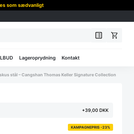
res som sædvanligt
ILBUD
Lageroprydning
Kontakt
kus stål – Cangshan Thomas Keller Signature Collection
+39,00 DKK
KAMPAGNEPRIS -23%