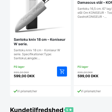
Damascus stål – KO
Tools By Gastro
Santoku 16,5 cm. 67 la
stål Om KONISEUR - Too
GastroKONISEUR -…
Santoku kniv 18 cm – Koniseur
W serie.
Santoku kniv 18 cm - Koniseur W
serie. Specifikationer:Type:
SantokuLængde:…
Den
Den
999,00
DKK
899,00
DKK
oprindelige
oprindelig
599,00
DKK
599,00
DKK
Den
Den
pris
pris
aktuelle
aktuelle
var:
var:
pris
pris
999,00 DKK.
899,00 DK
Vi prismatcher
Vi prismatcher
er:
er:
599,00 DKK.
599,00 DKK.
Kundetilfredshed