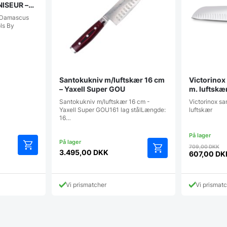
NISEUR –
g Damascus
ls By
Santokukniv m/luftskær 16 cm
Victorinox
– Yaxell Super GOU
m. luftskæ
Santokukniv m/luftskær 16 cm -
Victorinox sa
Yaxell Super GOU161 lag stålLængde:
luftskær
16…
D
709,00
DKK
3.495,00
DKK
e
op
607,00
DK
Den
pr
aktuelle
va
pris
K.
7
Vi prismatcher
Vi prismat
er:
607,00 DK