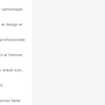
kt samarbejde
 er design er
professionelle
til at fremme
 enkelt kniv,
SS
homas Keller