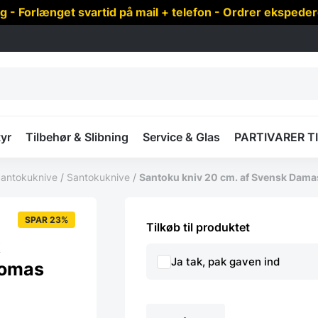
 Forlænget svartid på mail + telefon - Ordrer ekspede
yr
Tilbehør & Slibning
Service & Glas
PARTIVARER T
Santokuknive
/
Santokuknive
/
Santoku kniv 20 cm. af Svensk Damas
SPAR 23%
Tilkøb til produktet
k
Ja tak, pak gaven ind
homas
Santoku