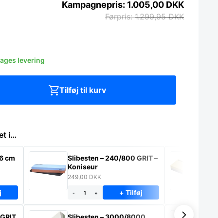
1.005,00
DKK
1.299,95
DKK
dages levering
Tilføj til kurv
et i…
26 cm
Slibesten – 240/800 GRIT –
Sl
Koniseur
– 
249,00
DKK
89
j
+ Tilføj
-
+
-
 GRIT
Slibesten – 3000/8000
Sl