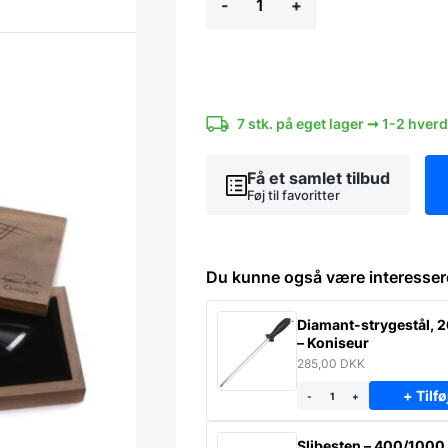
-
+
kniv
20
cm.
af
Svensk
Damaskus
stål
7 stk. på eget lager ➞ 1-2 hver
-
Cangshan
Thomas
Få et samlet tilbud
Keller
Føj til favoritter
Signature
Collection
antal
Du kunne også være interesser
Diamant-strygestål, 
– Koniseur
285,00
DKK
+ Tilfø
-
+
Slibesten – 400/1000