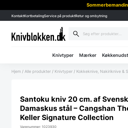
Sommerbemanding -
Kontakt
Kortbetaling
Service på produkt
Retur og ombytning
Knivtyper
Mærker
Køkkenudst
Hjem
/
Alle produkter
/
Knivtyper
/
Kokkeknive, Nakiriknive & 
Santoku kniv 20 cm. af Svens
Damaskus stål – Cangshan T
Keller Signature Collection
Varenummer: 1023930