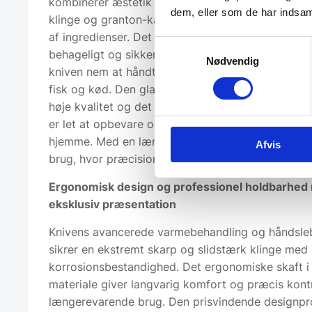
kombinerer æstetik og funktionalitet med en skarp
dem, eller som de har indsaml
klinge og granton-kant, som effektivt modvirker 
af ingredienser. Det ergonomiske sorte skaft sikre
Samtykkevalg
behageligt og sikkert greb med optimal balance, 
Nødvendig
kniven nem at håndtere ved præcisionsskæring af
fisk og kød. Den glatte, spejlblanke finish unders
høje kvalitet og det udsøgte håndværk bag kniv
er let at opbevare og bruge i både professionell
hjemme. Med en længde på 20 cm er kniven ideel t
Afvis
brug, hvor præcision og komfort er afgørende.
Ergonomisk design og professionel holdbarhed
eksklusiv præsentation
Knivens avancerede varmebehandling og håndsleb
sikrer en ekstremt skarp og slidstærk klinge med 
korrosionsbestandighed. Det ergonomiske skaft i
materiale giver langvarig komfort og præcis kontr
længerevarende brug. Den prisvindende designprof