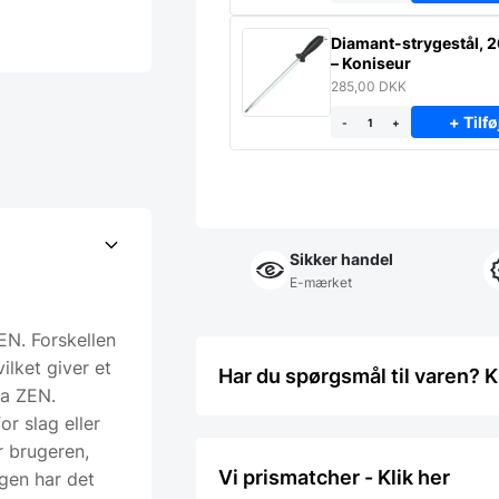
Diamant-strygestål, 
– Koniseur
285,00
DKK
+ Tilfø
-
+
Sikker handel
E-mærket
ZEN. Forskellen
ilket giver et
Har du spørgsmål til varen? K
ra ZEN.
r slag eller
r brugeren,
Vi prismatcher - Klik her
ngen har det