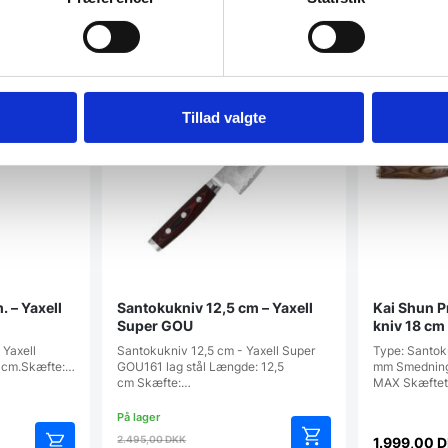
SPAR 4%
Tillad valgte
xell
Santokukniv 12,5 cm – Yaxell
Kai Shun P
Super GOU
kniv 18 cm
 Yaxell
Santokukniv 12,5 cm - Yaxell Super
Type: Santok
 cm.Skæfte:…
GOU161 lag stål Længde: 12,5
mm Smedning 
cm Skæfte:…
MAX Skæftet
Den
2.495,00
DKK
1.999,00
D