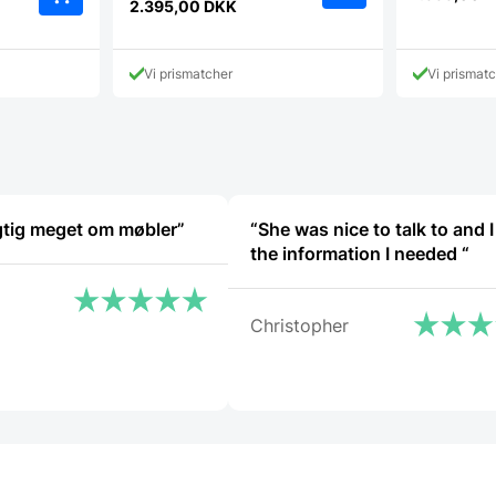
oprindelige
2.395,00
DKK
Den
pris
aktuelle
var:
pris
2.495,00 DKK.
Vi prismatcher
Vi prismat
er:
2.395,00 DKK.
gtig meget om møbler”
“She was nice to talk to and I
the information I needed “
Christopher