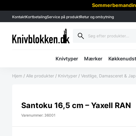
Sommerbemanding -
Kontakt
Kortbetaling
Service på produkt
Retur og ombytning
Knivtyper
Mærker
Køkkenudst
Hjem
/
Alle produkter
/
Knivtyper
/
Vestlige, Damasceret & Ja
Santoku 16,5 cm – Yaxell RAN
Varenummer: 36001