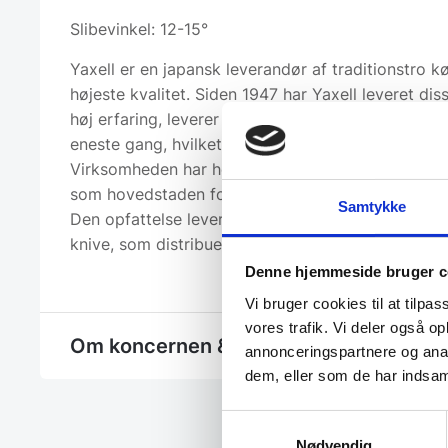
Slibevinkel: 12-15°
Yaxell er en japansk leverandør af traditionstro k
højeste kvalitet. Siden 1947 har Yaxell leveret di
høj erfaring, leverer Yaxell den samme gode kvali
eneste gang, hvilket sikrer dig de bedste resultat
Virksomheden har hovedsæde i Seki, Japan. Denn
som hovedstaden for de traditionelle japanske sv
Samtykke
Den opfattelse lever Yaxell op til, gennem fremstil
knive, som distribueres i mere end 32 lande i hele
Denne hjemmeside bruger c
Vi bruger cookies til at tilpas
vores trafik. Vi deler også 
Om koncernen & god kvalitet
annonceringspartnere og anal
dem, eller som de har indsaml
Samtykkevalg
Nødvendig