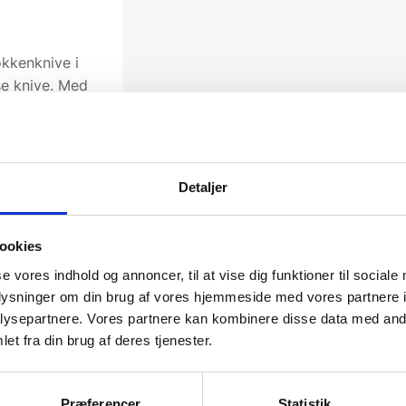
økkenknive i
sse knive. Med
tet hver
er ved brug.
e by opfattes
ærd og knive.
Detaljer
ling af deres
 verden.
ookies
se vores indhold og annoncer, til at vise dig funktioner til sociale
oplysninger om din brug af vores hjemmeside med vores partnere i
ysepartnere. Vores partnere kan kombinere disse data med andr
et fra din brug af deres tjenester.
Præferencer
Statistik