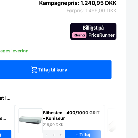
1.240,95
DKK
1.499,00
DKK
dages levering
Tilføj til kurv
et i…
Slibesten – 400/1000 GRIT
Sl
ns
– Koniseur
GR
218,00
DKK
34
j
+ Tilføj
-
+
-