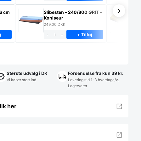
26 cm
Slibesten – 240/800 GRIT –
Sl
Koniseur
– 
249,00
DKK
89
j
+ Tilføj
-
+
-
Største udvalg i DK
Forsendelse fra kun 39 kr.
Vi køber stort ind
Leveringstid 1-3 hverdage/v.
Lagervarer
lik her