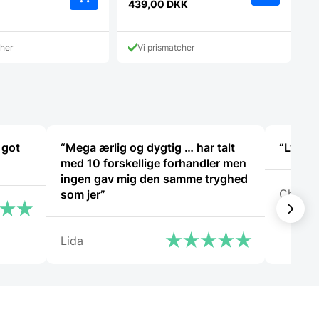
oprindelige
439,00
DKK
Den
pris
aktuelle
var:
pris
559,95 DKK.
cher
Vi prismatcher
er:
439,00 DKK.
 got
“Mega ærlig og dygtig … har talt
“Lynhur
med 10 forskellige forhandler men
ingen gav mig den samme tryghed
Christi
som jer”
Lida