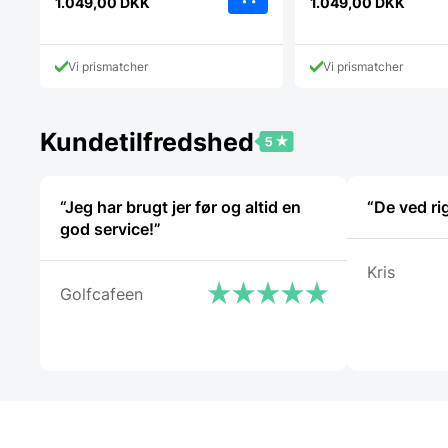
1.049,00
DKK
1.049,00
DKK
Vi prismatcher
Vi prismatcher
Kundetilfredshed
“Jeg har brugt jer før og altid en
“De ved ri
god service!”
Kris
Golfcafeen