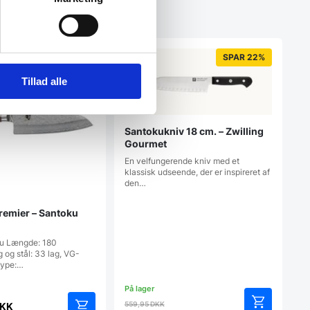
SPAR 22%
Tillad alle
Santokukniv 18 cm. – Zwilling
Gourmet
En velfungerende kniv med et
klassisk udseende, der er inspireret af
den…
remier – Santoku
u Længde: 180
og stål: 33 lag, VG-
ype:…
Den
559,95
DKK
KK