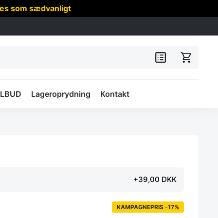
res som sædvanligt
ILBUD
Lageroprydning
Kontakt
+39,00 DKK
KAMPAGNEPRIS -17%