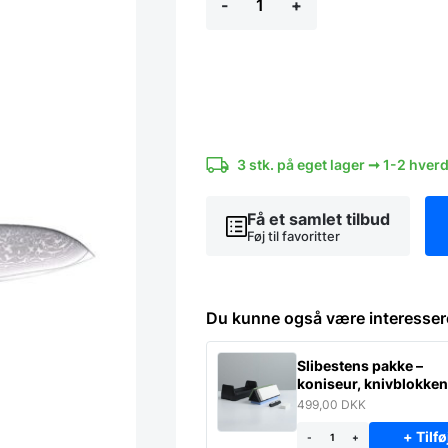
-
+
16,5
cm
-
Yaxell
RAN
antal
3 stk. på eget lager ➞ 1-2 hver
Få et samlet tilbud
Føj til favoritter
Du kunne også være interesser
Slibestens pakke –
koniseur, knivblokke
egen.
499,00
DKK
+ Tilfø
-
+