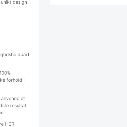
 unikt design
ngtidsholdbart
t 100%
ke forhold i
at anvende et
dste resultat.
on.
ere HER