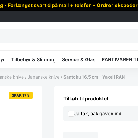
 Forlænget svartid på mail + telefon - Ordrer ekspede
yr
Tilbehør & Slibning
Service & Glas
PARTIVARER T
panske knive
/
Japanske knive
/
Santoku 16,5 cm – Yaxell RAN
SPAR 17%
Tilkøb til produktet
Ja tak, pak gaven ind
Santoku