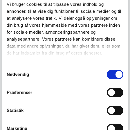
Denne knivmagnet fra Adlon3 er
Vi bruger cookies til at tilpasse vores indhold og
produceret i sebranotræ. Bag
den smukke…
annoncer, til at vise dig funktioner til sociale medier og til
at analysere vores trafik. Vi deler også oplysninger om
Knivsæt 2 dele – Yaxell
din brug af vores hjemmeside med vores partnere inden
Ran 36401
for sociale medier, annonceringspartnere og
Knivsæt 2 dele - Yaxell Ran
analysepartnere. Vores partnere kan kombinere disse
36401Bestående af 1 stk
Kokkekniv 36000 20 cm og 1…
data med andre oplysninger, du har givet dem, eller som
de har indsamlet fra din brug af deres tjenester.
Den
1.848,00
DKK
oprindelige
1.900,00
1.649,00
DKK
DKK
Den
pris
Samtykkevalg
aktuelle
var:
Nødvendig
pris
1.848,00 DKK.
Vi prismatcher
Vi prismatcher
er:
1.649,00 DKK.
SPAR 31%
SPAR 26%
Præferencer
Statistik
Marketing