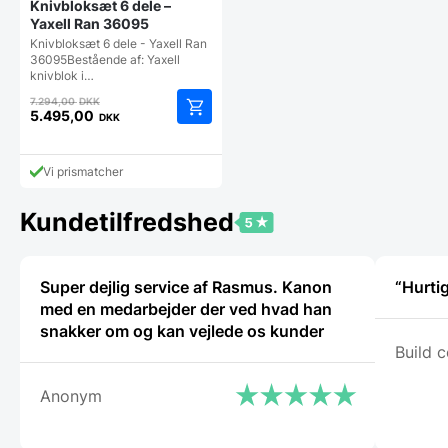
Knivbloksæt 6 dele –
Yaxell Ran 36095
Knivbloksæt 6 dele - Yaxell Ran
36095Bestående af: Yaxell
knivblok i…
Den
7.294,00
DKK
oprindelige
5.495,00
DKK
Den
pris
aktuelle
var:
pris
7.294,00 DKK.
Vi prismatcher
er:
5.495,00 DKK.
Kundetilfredshed
Super dejlig service af Rasmus. Kanon
“Hurti
med en medarbejder der ved hvad han
snakker om og kan vejlede os kunder
Build c
Anonym