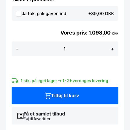
Ja tak, pak gaven ind
+39,00 DKK
1.098,00
DKK
MASSIVTRÆ
-
+
EGE
SKUFFE
INDSATS
TIL
5
KNIVE
&
1 stk. på eget lager ➞ 1-2 hverdages levering
1
STORRUM
Tilføj til kurv
LB:
ca.
318/320x472mm
antal
Få et samlet tilbud
Føj til favoritter