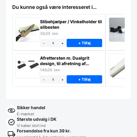
Du kunne også være interesseret i…
Slibehjælper / Vinkelholder til
Sl
slibesten
k
39,00
4
DKK
+ Tilføj
-
+
Afrettersten m. Dualgrit
S
design, til afretning af
–
slibesten
149,00
3
DKK
+ Tilføj
-
+
Sikker handel
E-mærket
Største udvalg i DK
Vi køber stort ind
Forsendelse fra kun 39 kr.