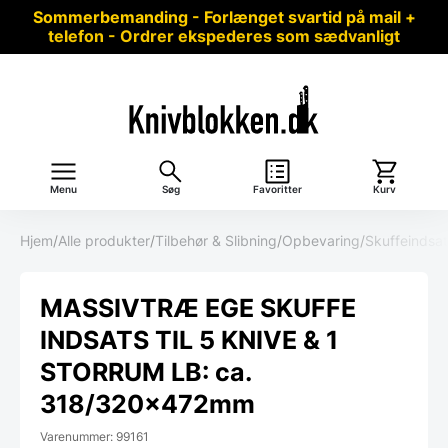
Sommerbemanding - Forlænget svartid på mail +
telefon - Ordrer ekspederes som sædvanligt
Menu
Søg
Favoritter
Kurv
Hjem
/
Alle produkter
/
Tilbehør & Slibning
/
Opbevaring
/
Skuffeindsat
MASSIVTRÆ EGE SKUFFE
INDSATS TIL 5 KNIVE & 1
STORRUM LB: ca.
318/320x472mm
Varenummer: 99161