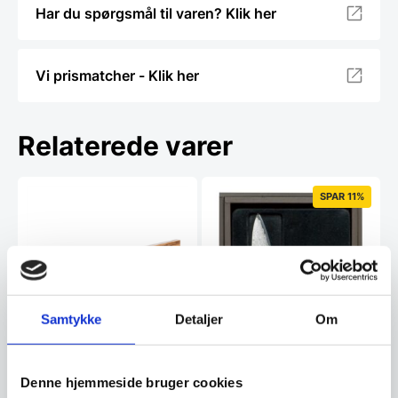
Har du spørgsmål til varen? Klik her
Vi prismatcher - Klik her
Relaterede varer
SPAR 11%
Samtykke
Detaljer
Om
Adlon3 Knivmagnet af
Denne hjemmeside bruger cookies
Zebrano træ – 40 cm.