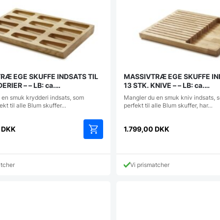
RÆ EGE SKUFFE INDSATS TIL
MASSIVTRÆ EGE SKUFFE IN
 – – LB: ca.
13 STK. KNIVE – – LB: ca.
0x472mm
418/420x472mm
 en smuk krydderi indsats, som
Mangler du en smuk kniv indsats, 
ekt til alle Blum skuffer…
perfekt til alle Blum skuffer, har…
0
DKK
1.799,00
DKK
atcher
Vi prismatcher