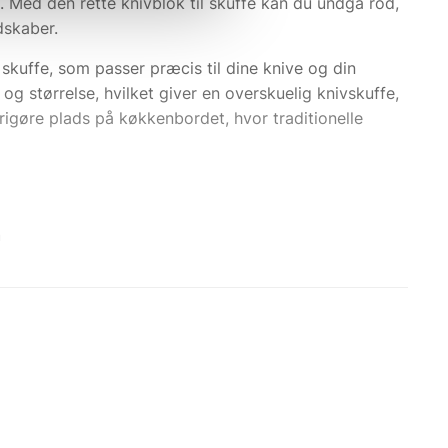
. Med den rette knivblok til skuffe kan du undgå rod,
dskaber.
skuffe, som passer præcis til dine knive og din
og størrelse, hvilket giver en overskuelig knivskuffe,
rigøre plads på køkkenbordet, hvor traditionelle
n
e slår mod andre redskaber eller hårde overflader. En
er kok sætter stor pris på.
dit køkken