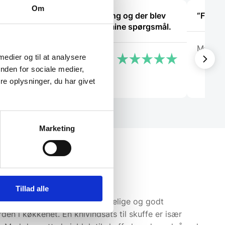
Om
lev.
God kundebetjening og der blev
“Fin fy
svaret høfligt på mine spørgsmål.
Marlu
 medier og til at analysere
Kaj
nden for sociale medier,
e oplysninger, du har givet
Marketing
Tillad alle
er, at de altid er let tilgængelige og godt
en i køkkenet. En knivindsats til skuffe er især