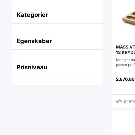
Kategorier
Egenskaber
MASSIVT
12 KRYDDERIER
318/32
Mangler du
passer perf
Prisniveau
2.876,8
Vi prism