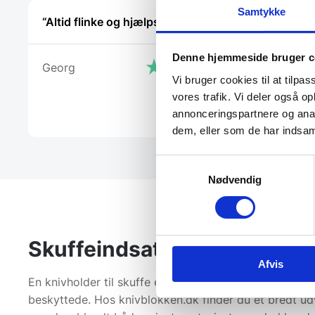
Samtykke
“Altid flinke og hjælpsom”
“Super dej
Kanon med
ved hvad 
Denne hjemmeside bruger c
Georg
vejlede os
Vi bruger cookies til at tilpas
vores trafik. Vi deler også 
Anonym
annonceringspartnere og anal
dem, eller som de har indsaml
Samtykkevalg
Nødvendig
Skuffeindsatser
Afvis
En knivholder til skuffe er en smart og pladsbesparen
beskyttede. Hos knivblokken.dk finder du et bredt udv