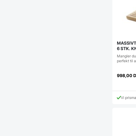
MASSIVT
6 STK. 
Mangler du
perfekt til 
998,00
Vi prism