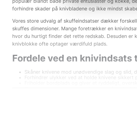
populær blandt både private entusiaster og kokke, der
forhindre skader på knivbladene og ikke mindst skabe
Vores store udvalg af skuffeindsatser dækker forskell
skuffes dimensioner. Mange foretrækker en knivindsats 
hvor du hurtigt finder det rette redskab. Desuden er 
knivblokke ofte optager værdifuld plads.
Fordele ved en knivindsats t
Skåner knivene mod unødvendige slag og slid, 
Forhindrer ulykker ved at holde knivene sikkert
Friholder bordplads og giver et ryddeligt, overs
Gør det nemt at organisere knivene på en logis
Designet til at passe til standard skuffemål, men
Med den rette knivindsats til skuffe undgår du samtid
knivblok skuffe med god pasform sikrer derfor lang h
Materialer og design – vælg 