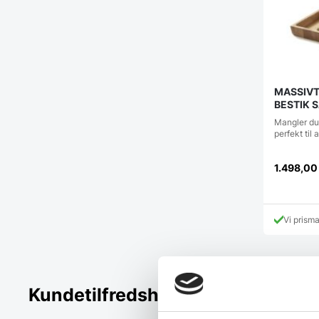
MASSIVT
BESTIK S
LB: ca.
Mangler du
perfekt til 
1.498,0
Vi prism
Kundetilfredshed