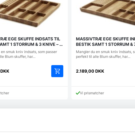
RÆ EGE SKUFFE INDSATS TIL
MASSIVTRÆ EGE SKUFFE IN
AMT 1 STORRUM & 3 KNIVE – –
BESTIK SAMT 1 STORRUM & 7
 518/520x472mm
LB: ca. 718/720x472mm
 en smuk kniv indsats, som passer
Mangler du en smuk kniv indsats, 
alle Blum skuffer, har…
perfekt til alle Blum skuffer, har…
0
DKK
2.189,00
DKK
atcher
Vi prismatcher