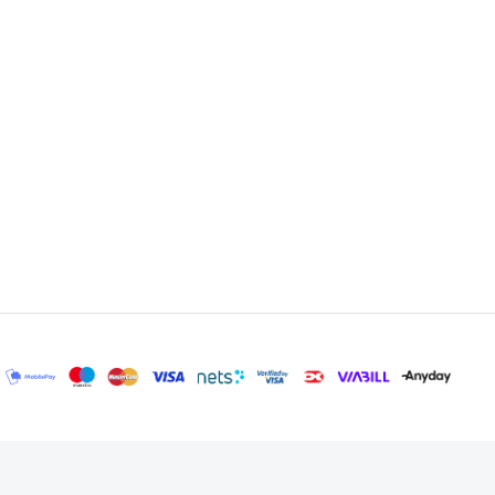
og øget sikkerhed i køkkenet. Med en velvalgt
re til skader og hurtigere slid på knivene. Flere
ånden og let at finde.
plyste valg til dit hjem. Vil du se flere muligheder
holder skuffe perfekt. Hos knivblokken.dk sætter vi en
 til dit køkken.