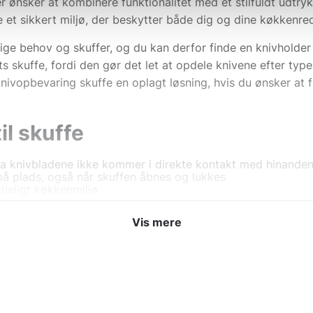
 ønsker at kombinere funktionalitet med et stilfuldt udtryk
 et sikkert miljø, der beskytter både dig og dine køkkenre
ige behov og skuffer, og du kan derfor finde en knivholder 
skuffe, fordi den gør det let at opdele knivene efter type 
knivopbevaring skuffe en oplagt løsning, hvis du ønsker at f
il skuffe
da knivbladene ikke kommer i direkte kontakt med hinande
 på plads, også når skuffen åbnes og lukkes
kueligt køkkenmiljø
k og overskuelig måde efter type og anvendelse
 findes også i varianter til skæve eller dybe skuffer
Vis mere
ig, at knivene mister deres skarphed hurtigere, fordi de ikk
oldbarhed og bevarer kvaliteten på dine knive – noget enhv
den rette knivholder skuffe til 