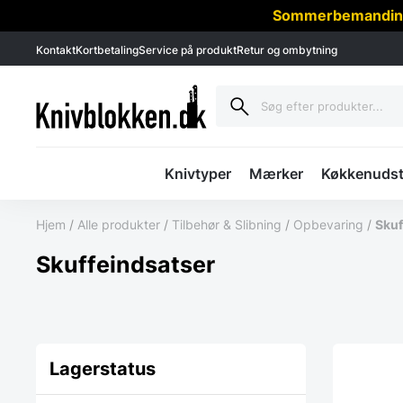
Sommerbemanding -
Kontakt
Kortbetaling
Service på produkt
Retur og ombytning
Knivtyper
Mærker
Køkkenudst
Hjem
/
Alle produkter
/
Tilbehør & Slibning
/
Opbevaring
/
Skuf
Skuffeindsatser
Lagerstatus