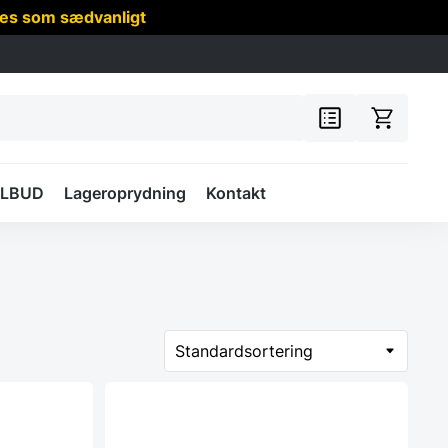
res som sædvanligt
ILBUD
Lageroprydning
Kontakt