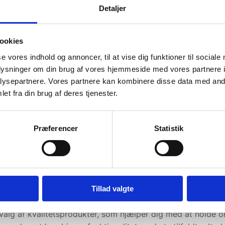
Detaljer
lig service af Rasmus.
“Super at handle med, hurtig 
 en medarbejder der
God service.”
han snakker om og kan
ookies
 kunder”
se vores indhold og annoncer, til at vise dig funktioner til sociale
Lajla
oplysninger om din brug af vores hjemmeside med vores partnere i
ysepartnere. Vores partnere kan kombinere disse data med andr
et fra din brug af deres tjenester.
Præferencer
Statistik
Tillad valgte
de måde at opbevare dine knive på, samtidig med at den sikr
alg af kvalitetsprodukter, som hjælper dig med at holde ord