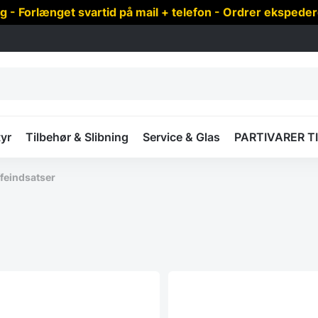
 Forlænget svartid på mail + telefon - Ordrer ekspede
yr
Tilbehør & Slibning
Service & Glas
PARTIVARER T
feindsatser