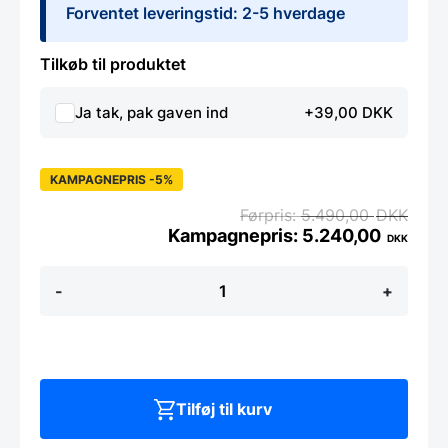
Forventet leveringstid: 2-5 hverdage
Tilkøb til produktet
Ja tak, pak gaven ind
+39,00 DKK
KAMPAGNEPRIS -5%
5.490,00
DKK
5.240,00
DKK
Knivsæt
-
+
2
dele
-
Yaxell
Super
gou
antal
Tilføj til kurv