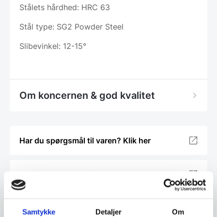
Stålets hårdhed: HRC 63
Stål type: SG2 Powder Steel
Slibevinkel: 12-15°
Om koncernen & god kvalitet
Har du spørgsmål til varen? Klik her
Vi prismatcher - Klik her
Relaterede varer
Samtykke
Detaljer
Om