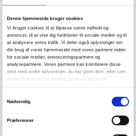
SPAR 24%
SPAR 26%
Denne hjemmeside bruger cookies
Vi bruger cookies til at tilpasse vores indhold og
annoncer, til at vise dig funktioner til sociale medier og til
at analysere vores trafik. Vi deler også oplysninger om
din brug af vores hjemmeside med vores partnere inden
Magnetsæt 7 dele – Yaxell
for sociale medier, annonceringspartnere og
Tsuchimon 36791
analysepartnere. Vores partnere kan kombinere disse
Magnetsæt 7 dele - Yaxell
data med andre oplysninger, du har givet dem, eller som
Tsuchimon 36790Sættet består
2 delt Knivsæt fra Zwilling
af 1 stk Yaxell…
Gourmet – 20 cm / 10 cm
de har indsamlet fra din brug af deres tjenester.
Dette knivsæt består af to dele
og er ideelt til en bred vifte af…
Samtykkevalg
Den
Den
Nødvendig
7.143,00
DKK
759,95
DKK
oprindelige
oprindelige
5.295,00
577,00
DKK
DKK
Den
Den
pris
pris
aktuelle
aktuelle
var:
var:
Præferencer
pris
pris
7.143,00 DKK.
759,95 DKK.
Vi prismatcher
Vi prismatcher
er:
er:
5.295,00 DKK.
577,00 DKK.