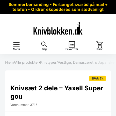
Sommerbemanding - Forlænget svartid på mail +
telefon - Ordrer ekspederes som sædvanligt
Menu
Søg
Favoritter
Kurv
Hjem
/
Alle produkter
/
Knivtyper
/
Vestlige, Damasceret & Japanske 
SPAR 5%
Knivsæt 2 dele – Yaxell Super
gou
Varenummer: 37151