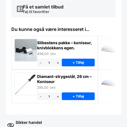
Få et samlet tilbud
Føj til favoritter
Du kunne også være interesseret i…
Slibestens pakke – koniseur,
S
knivblokkens egen.
K
499,00
2
DKK
+ Tilføj
-
+
Diamant-strygestål, 26 cm –
S
Koniseur
K
285,00
2
DKK
+ Tilføj
-
+
Sikker handel