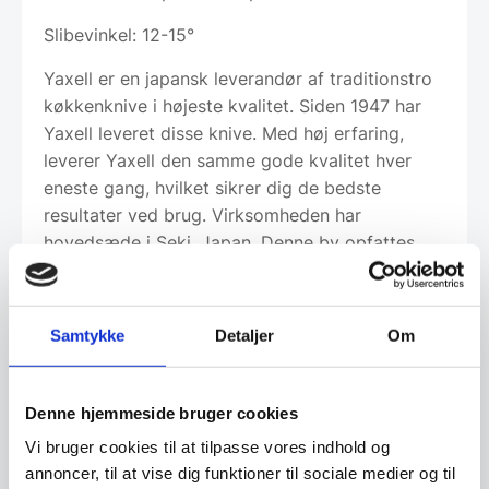
Slibevinkel: 12-15°
Yaxell er en japansk leverandør af traditionstro
køkkenknive i højeste kvalitet. Siden 1947 har
Yaxell leveret disse knive. Med høj erfaring,
leverer Yaxell den samme gode kvalitet hver
eneste gang, hvilket sikrer dig de bedste
resultater ved brug. Virksomheden har
hovedsæde i Seki, Japan. Denne by opfattes
som hovedstaden for de traditionelle japanske
sværd og knive. Den opfattelse lever Yaxell op
til, gennem fremstilling af deres knive, som
Samtykke
Detaljer
Om
distribueres i mere end 32 lande i hele verden
Denne hjemmeside bruger cookies
Vi bruger cookies til at tilpasse vores indhold og
Om koncernen & god kvalitet
annoncer, til at vise dig funktioner til sociale medier og til