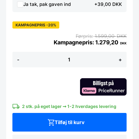
Ja tak, pak gaven ind
+39,00 DKK
KAMPAGNEPRIS -20%
1.599,00
DKK
1.279,20
DKK
Filetkniv
-
+
kniv
23
cm
-
Yaxell
RAN
antal
2 stk. på eget lager ➞ 1-2 hverdages levering
Tilføj til kurv