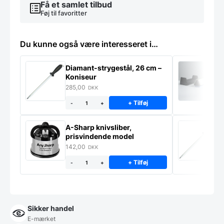
Få et samlet tilbud
Føj til favoritter
Du kunne også være interesseret i…
Diamant-strygestål, 26 cm –
Sl
Koniseur
k
285,00
4
DKK
+ Tilføj
-
+
A-Sharp knivsliber,
D
prisvindende model
K
142,00
2
DKK
+ Tilføj
-
+
Sikker handel
E-mærket