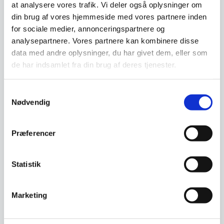
at analysere vores trafik. Vi deler også oplysninger om
din brug af vores hjemmeside med vores partnere inden
for sociale medier, annonceringspartnere og
Har du spørgsmål til varen? Klik her
analysepartnere. Vores partnere kan kombinere disse
data med andre oplysninger, du har givet dem, eller som
de har indsamlet fra din brug af deres tjenester.
Vi prismatcher - Klik her
Samtykkevalg
Nødvendig
Relaterede varer
Præferencer
SPAR 17%
SPAR 19%
Statistik
Marketing