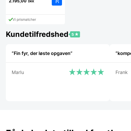
2.195,00
DKK
Vi prismatcher
Kundetilfredshed
“Fin fyr, der løste opgaven”
“kompe
Marlu
Frank