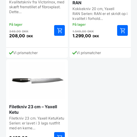
Victorinox
Kvalitetskniv fra Victorinox, med
RAN
skæft fremstillet af fibroxplast.
Kokkekniv 20 cm, Yaxell
Dette…
RAN Serien: RAN er et skridt op i
kvalitet i forhold…
Den
Den
349,00
DKK
1.549,00
DKK
oprindelige
oprindelige
208,00
1.299,00
DKK
DKK
Den
Den
pris
pris
aktuelle
aktuelle
var:
var:
pris
pris
349,00 DKK.
1.549,00 DKK.
Vi prismatcher
Vi prismatcher
er:
er:
208,00 DKK.
1.299,00 DKK.
Filetkniv 23 cm – Yaxell
Ketu
Filetkniv 23 cm. Yaxell KetuKetu
Serien: er lavet i 3 lags rustfrit
med en kerne…