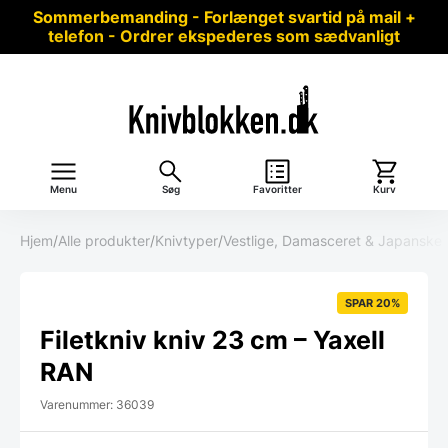
Sommerbemanding - Forlænget svartid på mail +
telefon - Ordrer ekspederes som sædvanligt
Menu
Søg
Favoritter
Kurv
Hjem
/
Alle produkter
/
Knivtyper
/
Vestlige, Damasceret & Japanske 
SPAR 20%
Filetkniv kniv 23 cm – Yaxell
RAN
Varenummer: 36039