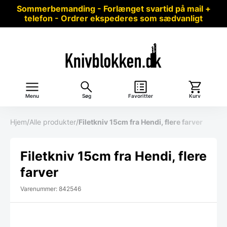
Sommerbemanding - Forlænget svartid på mail +
telefon - Ordrer ekspederes som sædvanligt
Menu
Søg
Favoritter
Kurv
Hjem
/
Alle produkter
/
Filetkniv 15cm fra Hendi, flere farver
Filetkniv 15cm fra Hendi, flere
farver
Varenummer: 842546