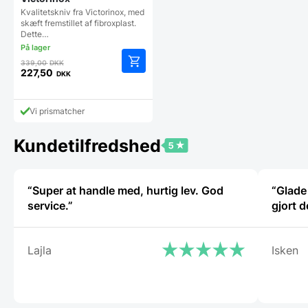
Kvalitetskniv fra Victorinox, med
skæft fremstillet af fibroxplast.
Dette…
Den
339,00
DKK
oprindelige
227,50
DKK
Den
pris
aktuelle
var:
pris
339,00 DKK.
Vi prismatcher
er:
227,50 DKK.
Kundetilfredshed
“Super at handle med, hurtig lev. God
“Glade 
service.”
gjort d
Lajla
Isken