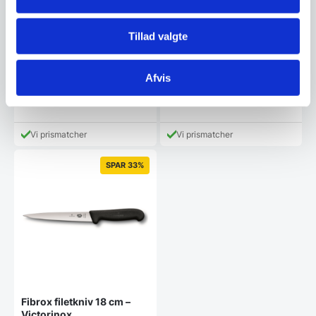
Filet kniv 22 cm – Yaxell
Kai Shun Classic – Flexibel
ZEN
Tillad valgte
Filetkniv
Filet kniv 22 cm - Yaxell
ZEN Serien: ZEN er en topklasse
Stil: Flexible filteringskniv Stål-
serie, med knive…
type: 1lags flexible AUS8A stål…
Afvis
1.399,00
DKK
1.349,00
DKK
Vi prismatcher
Vi prismatcher
SPAR 33%
Fibrox filetkniv 18 cm –
Victorinox