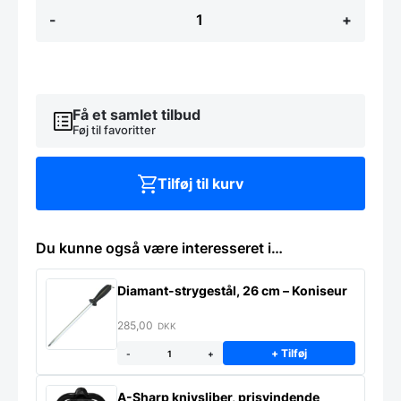
Filetkniv
-
+
15cm
fra
Hendi,
flere
farver
antal
Få et samlet tilbud
Føj til favoritter
Tilføj til kurv
Du kunne også være interesseret i…
Diamant-strygestål, 26 cm – Koniseur
285,00
DKK
+ Tilføj
-
+
A-Sharp knivsliber, prisvindende