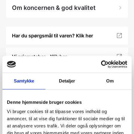
Om koncernen & god kvalitet
Har du spørgsmål til varen? Klik her
Vi prismatcher - Klik her
Relaterede varer
Samtykke
Detaljer
Om
SPAR 31%
Denne hjemmeside bruger cookies
Vi bruger cookies til at tilpasse vores indhold og
annoncer, til at vise dig funktioner til sociale medier og til
at analysere vores trafik. Vi deler også oplysninger om
din brug af vores hjemmeside med vores partnere inden