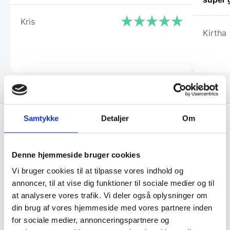
Kris
Kirtha
Samtykke
Detaljer
Om
Få de bedste tilbud først!
Denne hjemmeside bruger cookies
Husk at tilmelde dig vores nyhedsbrev og vær først
Vi bruger cookies til at tilpasse vores indhold og
til de bedste tilbud. Og bare rolig, vi spammer dig
annoncer, til at vise dig funktioner til sociale medier og til
ikke, men sender kun relevante tilbud og
at analysere vores trafik. Vi deler også oplysninger om
informationer til dig.
din brug af vores hjemmeside med vores partnere inden
for sociale medier, annonceringspartnere og