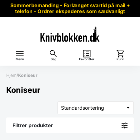
Sommerbemanding - Forlænget svartid på mail +
telefon - Ordrer ekspederes som sædvanligt
Menu
Søg
Favoritter
Kurv
Hjem
/
Koniseur
Koniseur
Filtrer produkter