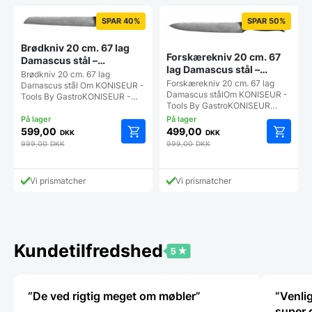
SPAR 40%
SPAR 50%
Brødkniv 20 cm. 67 lag
Forskærekniv 20 cm. 67
Damascus stål –
lag Damascus stål –
KONISEUR – Tools By
Brødkniv 20 cm. 67 lag
KONISEUR – Tools By
Forskærekniv 20 cm. 67 lag
Gastro
Damascus stål Om KONISEUR -
Gastro
Damascus stålOm KONISEUR -
Tools By GastroKONISEUR -…
Tools By GastroKONISEUR…
599,00
499,00
DKK
DKK
999,00
DKK
999,00
DKK
Vi prismatcher
Vi prismatcher
Kundetilfredshed
“De ved rigtig meget om møbler”
“Venli