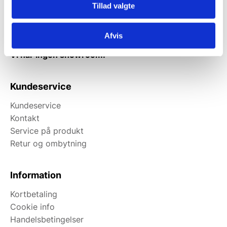
Tillad valgte
Afhentning muligt
man-torsdag fra 08:00-16:00.
Afvis
Fredag 08:00-13.00
Vi har ingen showroom.
Kundeservice
Kundeservice
Kontakt
Service på produkt
Retur og ombytning
Information
Kortbetaling
Cookie info
Handelsbetingelser