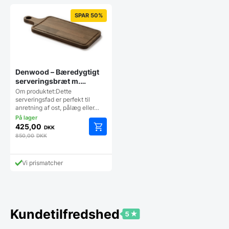
SPAR 50%
Denwood – Bæredygtigt
serveringsbræt m.
saftrille – 60x20x2 cm.
Om produktet:Dette
serveringsfad er perfekt til
anretning af ost, pålæg eller…
425,00
DKK
850,00
DKK
Vi prismatcher
Kundetilfredshed