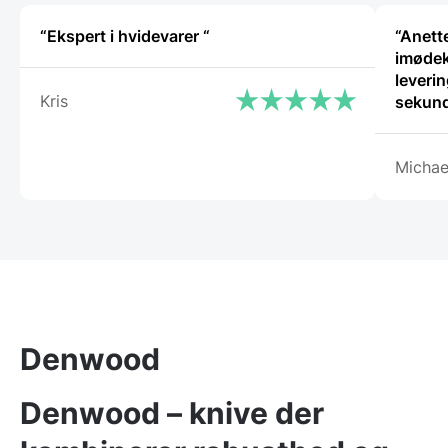
“Ekspert i hvidevarer “
“Anette
imødek
leverin
Kris
sekund
Michae
Denwood
Denwood – knive der