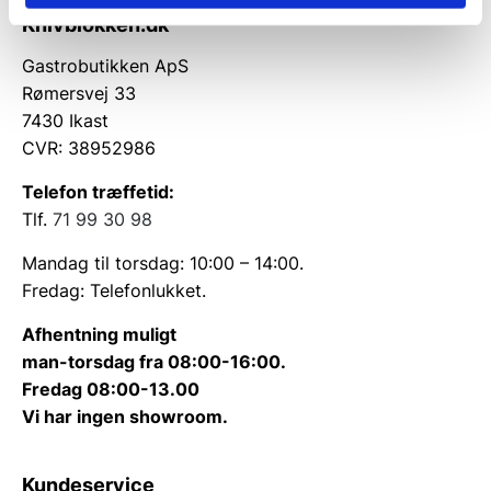
allround kniv eller en mere specialiseret udgave,
Knivblokken.dk
dækker denwood knivserie behovene for præcision
Gastrobutikken ApS
og pålidelighed.
Rømersvej 33
Fordele ved at vælge
7430 Ikast
CVR: 38952986
denwood kokkekniv og
Telefon træffetid:
køkkenknive
Tlf.
71 99 30 98
Høj kvalitet i udvalgte materialer, der sikrer lang
Mandag til torsdag: 10:00 – 14:00.
holdbarhed og præcis skæreevne
Fredag: Telefonlukket.
Ergonomisk design, som minimerer træthed ved
længere tids brug
Afhentning muligt
Bredt udvalg, der imødekommer både
professionelle og private behov
man-torsdag fra 08:00-16:00.
Nem vedligeholdelse med mulighed for effektiv
Fredag 08:00-13.00
slibning for at bevare skarpheden
Vi har ingen showroom.
Velegnet til mange madlavningssituationer, fra
finere udskæring til grovere forberedelser
Professionel denwood kniv
Kundeservice