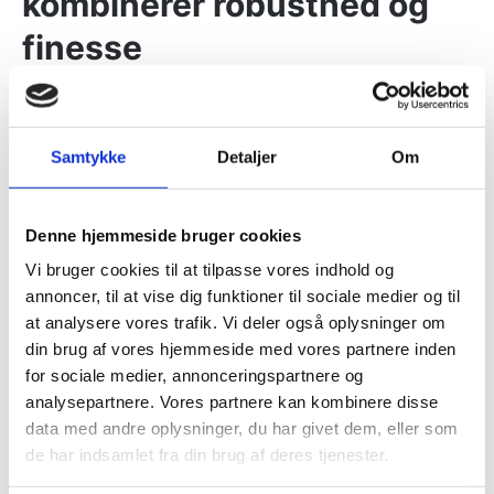
kombinerer robusthed og
finesse
Denwood er et anerkendt navn inden for
køkkenknive, der især tiltaler både private
madentusiaster og professionelle kokke, som ønsker
Samtykke
Detaljer
Om
pålidelige og velafbalancerede redskaber. Hos
knivblokken.dk finder du hele denwood knivserie,
Denne hjemmeside bruger cookies
som byder på knive til madlavning Denwood har
skabt med fokus på både funktionalitet og
Vi bruger cookies til at tilpasse vores indhold og
holdbarhed. Denwood kokkekniv og andre modeller
annoncer, til at vise dig funktioner til sociale medier og til
er designet til at levere skarpe og præcise snit under
at analysere vores trafik. Vi deler også oplysninger om
alle forhold, hvilket gør dem uundværlige i køkkenet
din brug af vores hjemmeside med vores partnere inden
Vis mere
til både hverdagsbrug og krævende opgaver.
for sociale medier, annonceringspartnere og
analysepartnere. Vores partnere kan kombinere disse
Et bredt udvalg af denwood
data med andre oplysninger, du har givet dem, eller som
de har indsamlet fra din brug af deres tjenester.
knive til alle formål