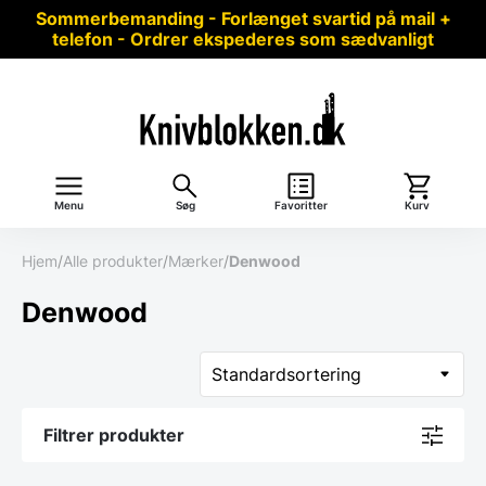
Sommerbemanding - Forlænget svartid på mail +
telefon - Ordrer ekspederes som sædvanligt
Menu
Søg
Favoritter
Kurv
Hjem
/
Alle produkter
/
Mærker
/
Denwood
Denwood
Filtrer produkter