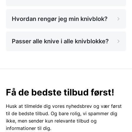
moderne og klassiske køkkener.
Magnetisk knivblok –
Hvordan rengør jeg min knivblok?
moderne opbevaring med
maksimal fleksibilitet
Passer alle knive i alle knivblokke?
En magnetisk knivblok er en innovativ løsning, der
giver hurtig adgang til dine knive og samtidig sparer
plads på bordet. Denne type knivholder til bord eller
væg gør det nemt at holde orden og vise dine knive
frem på en sikker måde. Magneten holder knivene
fast uden at ridse eller beskadige klingen, hvilket er
Få de bedste tilbud først!
perfekt til både professionelle og privatbrugere.
Vores udvalg inkluderer magnetiske knivblokke, der
Husk at tilmelde dig vores nyhedsbrev og vær først
er både elegante og praktiske, og som passer ind i
til de bedste tilbud. Og bare rolig, vi spammer dig
det moderne, danske køkken – eksempelvis modeller
ikke, men sender kun relevante tilbud og
med en sort knivblok finish, som giver et stilfuldt og
informationer til dig.