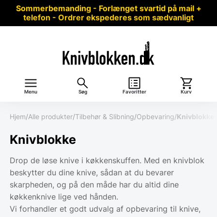
Sommerbemanding - Forlænget svartid på mail +
telefon - Ordrer ekspederes som sædvanligt
Menu
Søg
Favoritter
Kurv
Hjem
/
Alle produkter
/
Tilbehør & Slibning
/
Opbevaring
/
Knivblokke
Knivblokke
Drop de løse knive i køkkenskuffen. Med en knivblok
beskytter du dine knive, sådan at du bevarer
skarpheden, og på den måde har du altid dine
køkkenknive lige ved hånden.
Vi forhandler et godt udvalg af opbevaring til knive,