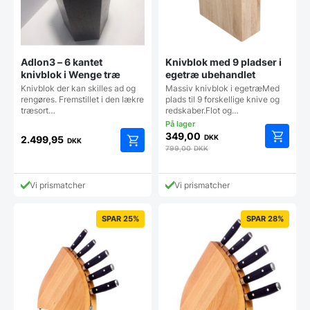
Adlon3 – 6 kantet
Knivblok med 9 pladser i
knivblok i Wenge træ
egetræ ubehandlet
Knivblok der kan skilles ad og
Massiv knivblok i egetræMed
rengøres. Fremstillet i den lækre
plads til 9 forskellige knive og
træsort…
redskaber.Flot og…
349,00
DKK
2.499,95
DKK
799,00
DKK
Vi prismatcher
Vi prismatcher
SPAR 25%
SPAR 28%