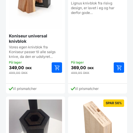
Lignus knivblok fra risivg
design, er lavet i eg og har
derfor gode…
Koniseur universal
knivblok
Vores egen knivblok fra
Koniseur passer til alle salgs
knive, da den er udstyret…
349,00
369,00
DKK
DKK
499,00
DKK
499,95
DKK
Vi prismatcher
Vi prismatcher
SPAR 56%