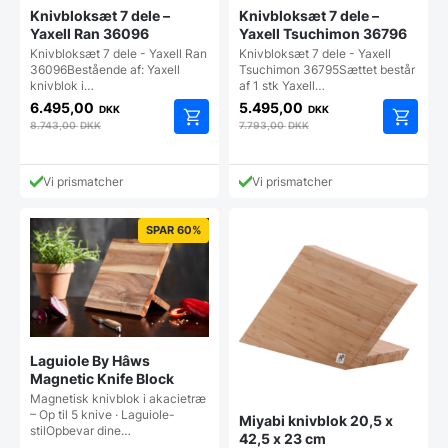
Knivbloksæt 7 dele –
Knivbloksæt 7 dele –
Yaxell Ran 36096
Yaxell Tsuchimon 36796
Knivbloksæt 7 dele - Yaxell Ran
Knivbloksæt 7 dele - Yaxell
36096Bestående af: Yaxell
Tsuchimon 36795Sættet består
knivblok i…
af 1 stk Yaxell…
6.495,00
5.495,00
DKK
DKK
8.743,00
DKK
7.793,00
DKK
Vi prismatcher
Vi prismatcher
SPAR 60%
Laguiole By Hâws
Magnetic Knife Block
Magnetisk knivblok i akacietræ
– Op til 5 knive · Laguiole-
Miyabi knivblok 20,5 x
stilOpbevar dine…
42,5 x 23 cm