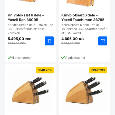
Knivbloksæt 6 dele –
Knivbloksæt 6 dele –
Yaxell Ran 36095
Yaxell Tsuchimon 36795
Knivbloksæt 6 dele - Yaxell Ran
Knivbloksæt 6 dele - Yaxell
36095Bestående af: Yaxell
Tsuchimon 36795Sættet består
knivblok i…
af 1 stk Yaxell…
5.495,00
4.695,00
DKK
DKK
7.294,00
DKK
6.544,00
DKK
Vi prismatcher
Vi prismatcher
SPAR 26%
SPAR 29%