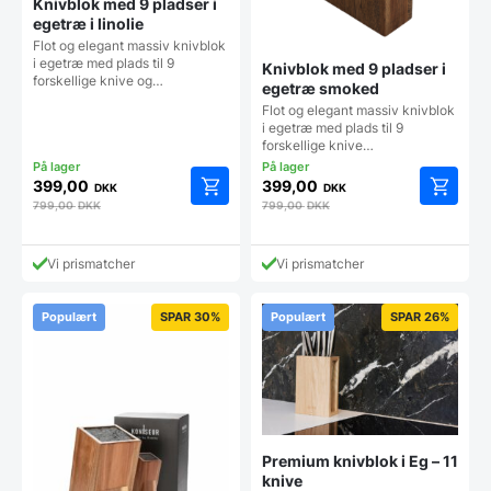
Knivblok med 9 pladser i
egetræ i linolie
Flot og elegant massiv knivblok
i egetræ med plads til 9
Knivblok med 9 pladser i
forskellige knive og…
egetræ smoked
​Flot og elegant massiv knivblok
i egetræ med plads til 9
forskellige knive…
399,00
399,00
DKK
DKK
799,00
DKK
799,00
DKK
Vi prismatcher
Vi prismatcher
Populært
SPAR 30%
Populært
SPAR 26%
Premium knivblok i Eg – 11
knive