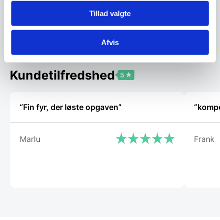
Tillad valgte
Vi prismatcher
Vi prismatcher
Afvis
Kundetilfredshed
“Fin fyr, der løste opgaven”
“kompe
Marlu
Frank