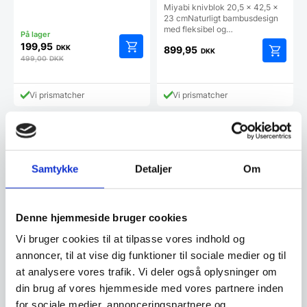
Miyabi knivblok 20,5 x 42,5 x
23 cmNaturligt bambusdesign
med fleksibel og…
199,95
DKK
899,95
DKK
499,00
DKK
Vi prismatcher
Vi prismatcher
Samtykke
Detaljer
Om
Denne hjemmeside bruger cookies
Vi bruger cookies til at tilpasse vores indhold og
annoncer, til at vise dig funktioner til sociale medier og til
Yaxell Knivblok m.
WAS knivblok
magnet, BØG – 6 knive
at analysere vores trafik. Vi deler også oplysninger om
Knivblok naturtræmed PP-brug,
Denne lækre knivblok passer,
tungefor diameter op til 22cm
din brug af vores hjemmeside med vores partnere inden
med sit elegante design ind i et
klingeBredde:…
for sociale medier, annonceringspartnere og
stilet og moderne…