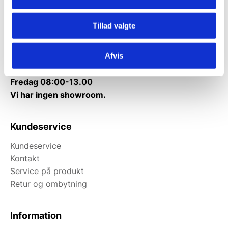
Tlf.
71 99 30 98
Mandag til torsdag: 10:00 – 14:00.
Tillad valgte
Fredag: Telefonlukket.
Afvis
Afhentning muligt
man-torsdag fra 08:00-16:00.
Fredag 08:00-13.00
Vi har ingen showroom.
Kundeservice
Kundeservice
Kontakt
Service på produkt
Retur og ombytning
Information