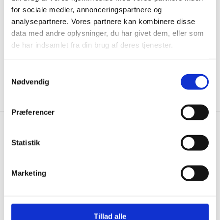
ikke, men sender kun relevante tilbud og
for sociale medier, annonceringspartnere og
informationer til dig.
analysepartnere. Vores partnere kan kombinere disse
data med andre oplysninger, du har givet dem, eller som
de har indsamlet fra din brug af deres tjenester.
Ja tak, tilmeld mig
Samtykkevalg
Nødvendig
Præferencer
Knivblokken.dk
Statistik
Gastrobutikken ApS
Rømersvej 33
Marketing
7430 Ikast
CVR: 38952986
Telefon træffetid:
Tillad alle