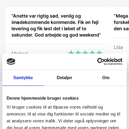
“Anette var rigtig sød, venlig og
“Mega 
imødekommende kommende. Fik en fejl
forske
levering og fik løst det i løbet af to
den sa
sekunder. God arbejde og god weekend”
Lida
Michael
Samtykke
Detaljer
Om
Denne hjemmeside bruger cookies
Få de bedste tilbud først!
Vi bruger cookies til at tilpasse vores indhold og
annoncer, til at vise dig funktioner til sociale medier og til
Husk at tilmelde dig vores nyhedsbrev og vær først
at analysere vores trafik. Vi deler også oplysninger om
til de bedste tilbud. Og bare rolig, vi spammer dig
din brug af vores hjemmeside med vores partnere inden