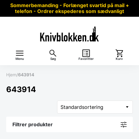
Sommerbemanding - Forlænget svartid på mail +
telefon - Ordrer ekspederes som sædvanligt
Menu
Søg
Favoritter
Kurv
Hjem
/
643914
643914
Filtrer produkter