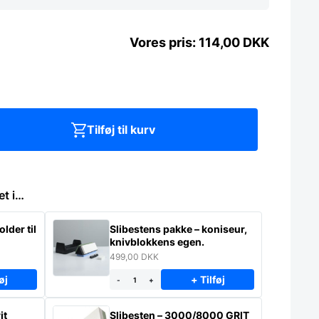
114,00
DKK
Tilføj til kurv
et i…
lder til
Slibestens pakke – koniseur,
knivblokkens egen.
499,00
DKK
øj
+ Tilføj
-
+
it
Slibesten – 3000/8000 GRIT