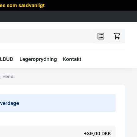
res som sædvanligt
ILBUD
Lageroprydning
Kontakt
, Hendi
 hverdage
+39,00 DKK