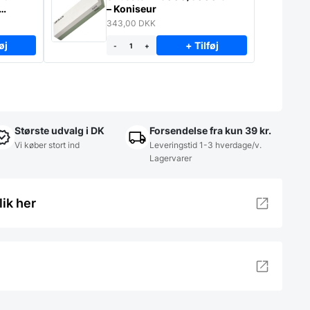
– Koniseur
343,00
DKK
øj
+ Tilføj
-
+
Største udvalg i DK
Forsendelse fra kun 39 kr.
Vi køber stort ind
Leveringstid 1-3 hverdage/v.
Lagervarer
lik her