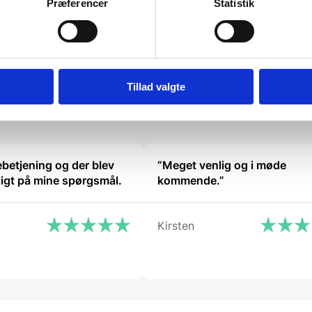
Præferencer
Statistik
Den
599,00
DKK
e
oprindelige
229,00
DKK
Den
pris
aktuelle
var:
K.
pris
599,00 DKK.
Vi prismatcher
er:
229,00 DKK.
Tillad valgte
betjening og der blev
“Meget venlig og i møde
ligt på mine spørgsmål.
kommende.”
Kirsten