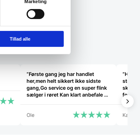
Marketing
Tillad alle
“Første gang jeg har handlet
“Hvis I 
her,men helt sikkert ikke sidste
steder, 
gang,Go service og en super flink
skyerne
sælger i røret Kan klart anbefale at
fornøje
handle her”
Ole
Karl