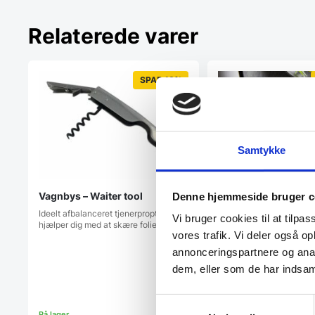
Relaterede varer
SPAR 18%
Samtykke
Laguiole By Hâws P
Vagnbys – Waiter tool
Denne hjemmeside bruger c
i eg
Ideelt afbalanceret tjenerproptrækker
Vi bruger cookies til at tilpas
Laguiole By Hâws –
hjælper dig med at skære folien og…
Tjenerproptrækker i mør
vores trafik. Vi deler også 
med gaveæskeDenne…
annonceringspartnere og anal
dem, eller som de har indsaml
Samtykkevalg