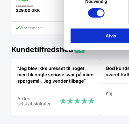
Nødvendig
Den
Den
249,00
DKK
279,00
DKK
oprindelig
199,95
DKK
oprindelige
229,00
DKK
Den
pris
Den
pris
aktuelle
var:
aktuelle
var:
pris
249,00 DK
pris
279,00 DKK.
Vi prismatcher
Vi prismatcher
er:
er:
199,95 DKK.
229,00 DKK.
Afvis
Kundetilfredshed
“Jeg blev ikke presset til noget,
God kunde
men fik nogle seriøse svar på mine
svaret høf
spørgsmål. Jeg vender tilbage”
Kaj
Arden
selskabslokaler