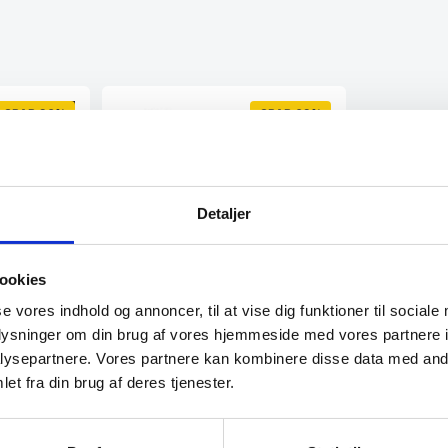
SPAR 20%
SPAR 62%
Detaljer
roptrækker
ookies
se vores indhold og annoncer, til at vise dig funktioner til sociale
kt egetræ
oplysninger om din brug af vores hjemmeside med vores partnere i
Laguiole By Hâws
Vinoplukker/proptrækker
ysepartnere. Vores partnere kan kombinere disse data med andr
Wengé
Laguiole By Haws Proptrækker i
et fra din brug af deres tjenester.
Wengé – Elegant, Holdbar og Utrolig
Nem at…