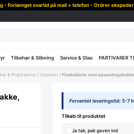
 Forlænget svartid på mail + telefon - Ordrer ekspede
yr
Tilbehør & Slibning
Service & Glas
PARTIVARER T
ker & Proptrækker
/
Oplukker
/
Flaskeåbner med opsamlingsbakke
akke,
Forventet leveringstid: 5-7
Tilkøb til produktet
Ja tak, pak gaven ind