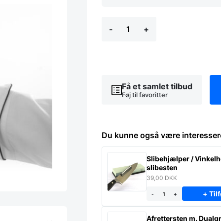
Flaskeåbner
-
+
med
opsamlingsbakke,
Hendi
antal
Få et samlet tilbud
Føj til favoritter
Du kunne også være interesser
Slibehjælper / Vinkelho
slibesten
39,00
DKK
+ Tilf
-
+
Afrettersten m. Dualgr