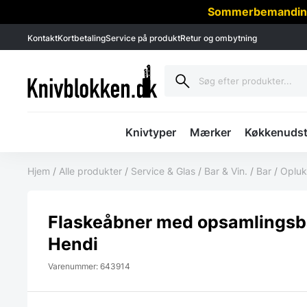
Sommerbemanding -
Kontakt
Kortbetaling
Service på produkt
Retur og ombytning
Knivtyper
Mærker
Køkkenudst
Hjem
/
Alle produkter
/
Service & Glas
/
Bar & Vin.
/
Bar
/
Opluk
Flaskeåbner med opsamlingsb
Hendi
Varenummer: 643914