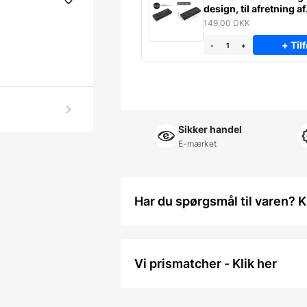
design, til afretning af
slibesten
149,00
DKK
+ Tilf
-
+
Sikker handel
E-mærket
Har du spørgsmål til varen? K
Vi prismatcher - Klik her