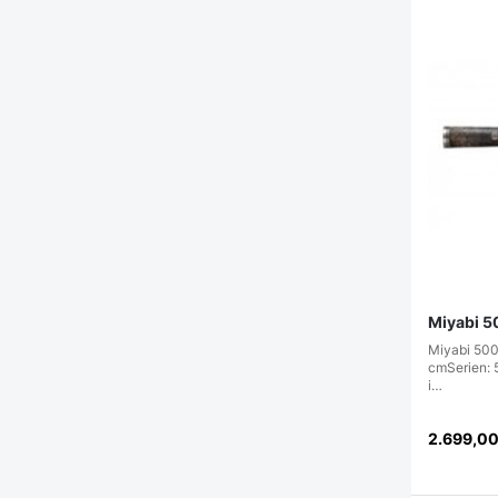
Miyabi 5
Miyabi 50
cmSerien: 
i…
2.699,0