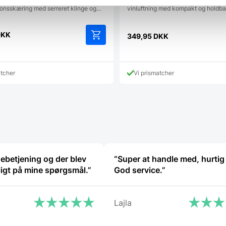
o - Tomatkniv 13
Zwilling Dekanteringsprop - 13 cm.
onsskæring med serreret klinge og…
vinluftning med kompakt og holdb
DKK
349,95
DKK
atcher
Vi prismatcher
ebetjening og der blev
“Super at handle med, hurtig 
ligt på mine spørgsmål.”
God service.”
Lajla