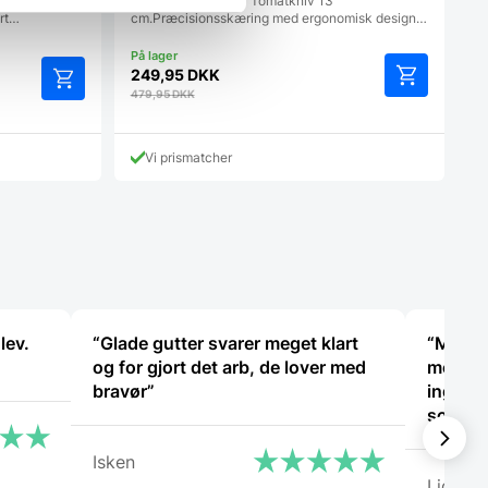
Effektiv
Zwilling Four Star - Tomatkniv 13
art…
cm.Præcisionsskæring med ergonomisk design…
249,95
DKK
479,95
DKK
Vi prismatcher
lev.
“Glade gutter svarer meget klart
“Mega æ
og for gjort det arb, de lover med
med 10 
bravør”
ingen 
som jer
Isken
Lida