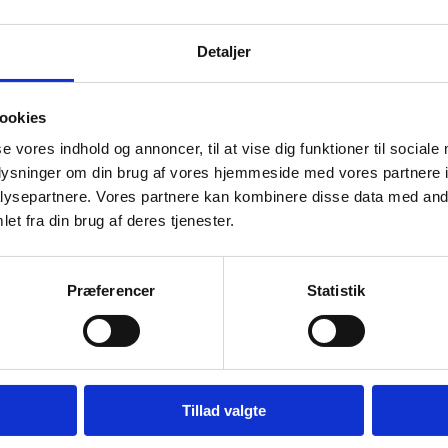
DKK
599,95
DKK
Detaljer
atcher
Vi prismatcher
ookies
SPAR 31%
se vores indhold og annoncer, til at vise dig funktioner til sociale
oplysninger om din brug af vores hjemmeside med vores partnere i
ysepartnere. Vores partnere kan kombinere disse data med andr
et fra din brug af deres tjenester.
Præferencer
Statistik
Tillad valgte
Zwilling Pro – Tomatkniv 13 cm.
Zwilling Dekanteringsprop –