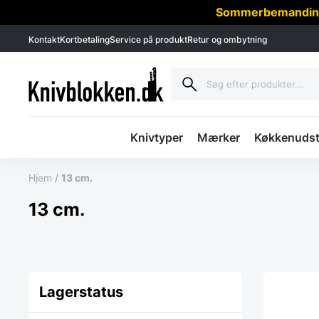
Sommerbemanding -
Kontakt
Kortbetaling
Service på produkt
Retur og ombytning
Knivtyper
Mærker
Køkkenudst
Hjem
/
13 cm.
13 cm.
Lagerstatus