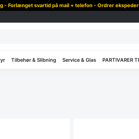
 Forlænget svartid på mail + telefon - Ordrer ekspede
yr
Tilbehør & Slibning
Service & Glas
PARTIVARER T