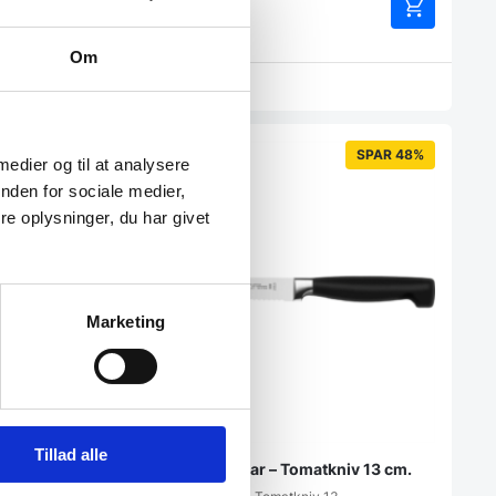
1.049,00
DKK
Om
Vi prismatcher
SPAR 48%
 medier og til at analysere
nden for sociale medier,
e oplysninger, du har givet
Marketing
Tillad alle
 13 cm.
Zwilling Four Star – Tomatkniv 13 cm.