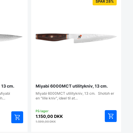
SPAR 28%
 13 cm.
Miyabi 6000MCT utilitykniv, 13 cm.
 Miyabi
Miyabi 6000MCT utilitykniv, 13 cm. Shotoh er
oh…
en "lille kniv", ideel til at…
1.150,00
DKK
1.599,00
DKK