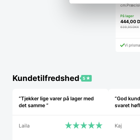
Zwilling Pr
cm.Præcisi
444,00
639,95
DKK
Vi prism
Kundetilfredshed
“Tjekker lige varer på lager med
“God kund
det samme “
svaret høf
Laila
Kaj