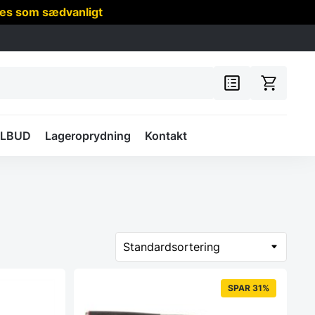
res som sædvanligt
ILBUD
Lageroprydning
Kontakt
SPAR 31%