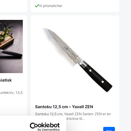
Vi prismatcher
iatisk
urtekniv, 13,5
Santoku 12,5 cm – Yaxell ZEN
Santoku 12,5 cm, Yaxell ZEN Serien: ZEN er en
topklasse serie, med knive til…