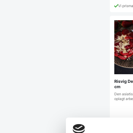
Vi prism
Risvig De
cm
Den asiatis
oplagt arbe