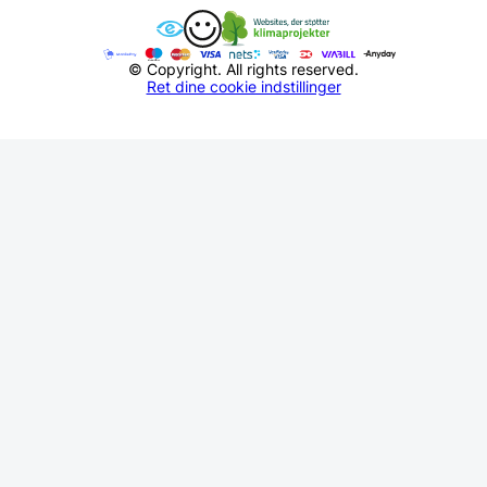
Når du skal vælge vand glas, er det vigtigt at
overveje både funktion og æstetik. Et godt vand glas
skal være behageligt at holde på, have den rette
© Copyright. All rights reserved.
størrelse til servering af vand i glas, og desuden
Ret dine cookie indstillinger
være et smukt element på bordet. Overvej også, om
du ønsker glas, der egner sig til opvaskemaskine,
eller om håndvask foretrækkes for at bevare glassets
finish.
Ved valg af ølglas handler det om at matche glassets
form med typen af øl, du oftest nyder. Et
tulipanformet ølglas kan fremhæve aromaen i en IPA,
mens et klassisk pintglas passer til pilsner og lager.
Hos knivblokken.dk får du detaljerede beskrivelser,
der hjælper dig med at træffe det bedste valg –
uanset om du vil købe ølglas online til dig selv eller
som gave.
Find dit perfekte vand glas