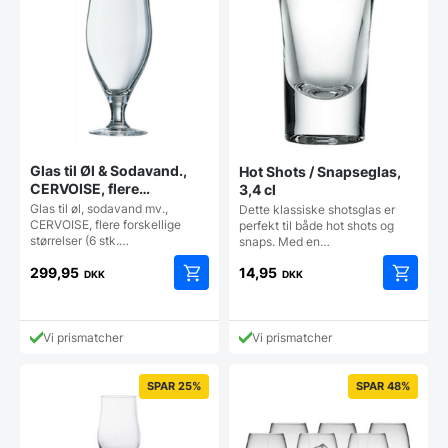
Glas til Øl & Sodavand.,
Hot Shots / Snapseglas,
CERVOISE, flere
3,4 cl
størrelser (6 stk.) (50 CL)
Glas til øl, sodavand mv.,
Dette klassiske shotsglas er
CERVOISE, flere forskellige
perfekt til både hot shots og
størrelser (6 stk.…
snaps. Med en…
299,95
14,95
DKK
DKK
Vi prismatcher
Vi prismatcher
SPAR 25%
SPAR 48%