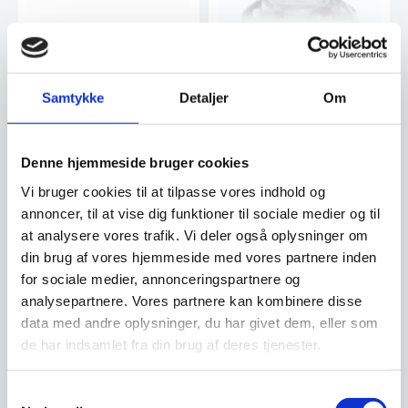
Ripe Vandkaraffel – Klar
Riflet vandkaraffel i klar glas fra
Muubs. Ripe karaflen har et
Vandglas 29 cl krystal
smukt design med…
kasse af 6 stk, Living
Samtykke
Detaljer
Om
Dette vandglas kombinerer
enkelhed og elegance med et
tidløst design, der…
184,00
Denne hjemmeside bruger cookies
DKK
219,00
DKK
299,00
DKK
Vi bruger cookies til at tilpasse vores indhold og
annoncer, til at vise dig funktioner til sociale medier og til
Vi prismatcher
Vi prismatcher
at analysere vores trafik. Vi deler også oplysninger om
din brug af vores hjemmeside med vores partnere inden
for sociale medier, annonceringspartnere og
analysepartnere. Vores partnere kan kombinere disse
data med andre oplysninger, du har givet dem, eller som
de har indsamlet fra din brug af deres tjenester.
Samtykkevalg