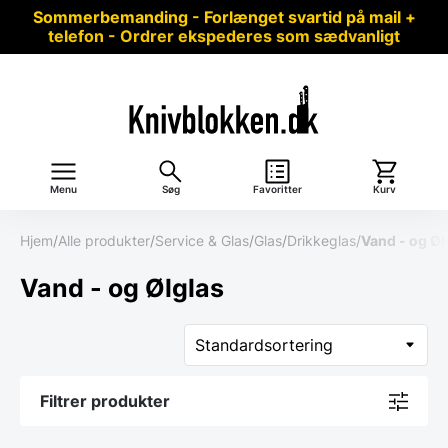
Sommerbemanding - Forlænget svartid på mail +
telefon - Ordrer ekspederes som sædvanligt
Menu
Søg
Favoritter
Kurv
Hjem
/
Alle produkter
/
Service & Glas
/
Glas
/
Drikkeglas
/
Vand - og Øl
Vand - og Ølglas
Filtrer produkter