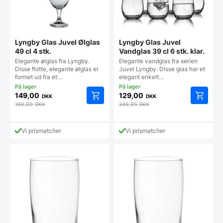
Lyngby Glas Juvel Ølglas
Lyngby Glas Juvel
49 cl 4 stk.
Vandglas 39 cl 6 stk. klar.
Elegante ølglas fra Lyngby.
Elegante vandglas fra serien
Disse flotte, elegante ølglas er
Juvel Lyngby. Disse glas har et
formet ud fra et…
elegant enkelt…
149,00
129,00
DKK
DKK
199,00
DKK
249,95
DKK
Vi prismatcher
Vi prismatcher