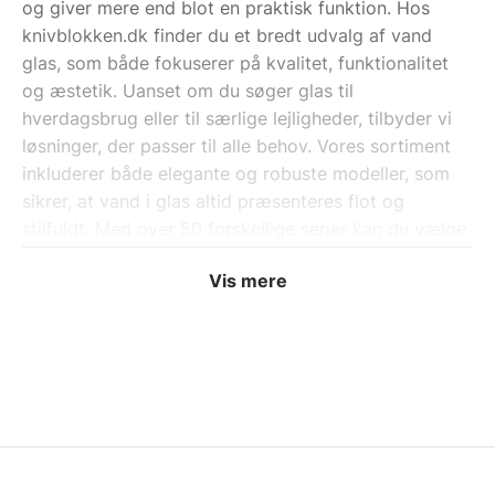
og giver mere end blot en praktisk funktion. Hos
knivblokken.dk finder du et bredt udvalg af vand
glas, som både fokuserer på kvalitet, funktionalitet
og æstetik. Uanset om du søger glas til
hverdagsbrug eller til særlige lejligheder, tilbyder vi
løsninger, der passer til alle behov. Vores sortiment
inkluderer både elegante og robuste modeller, som
sikrer, at vand i glas altid præsenteres flot og
stilfuldt. Med over 50 forskellige serier kan du vælge
det vand glas, der passer bedst til dit hjem og dine
Vis mere
præferencer.
Flotte billige vandglas uden
at gå på kompromis med
kvalitet
Det behøver ikke koste en formue at få flotte og