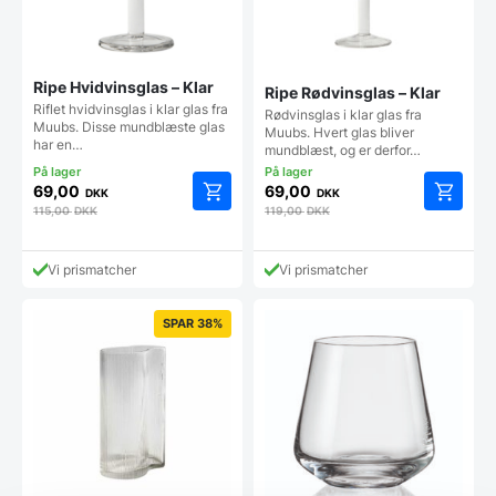
Ripe Hvidvinsglas – Klar
Ripe Rødvinsglas – Klar
Riflet hvidvinsglas i klar glas fra
Rødvinsglas i klar glas fra
Muubs. Disse mundblæste glas
Muubs. Hvert glas bliver
har en…
mundblæst, og er derfor…
69,00
69,00
DKK
DKK
115,00
DKK
119,00
DKK
Vi prismatcher
Vi prismatcher
SPAR 38%