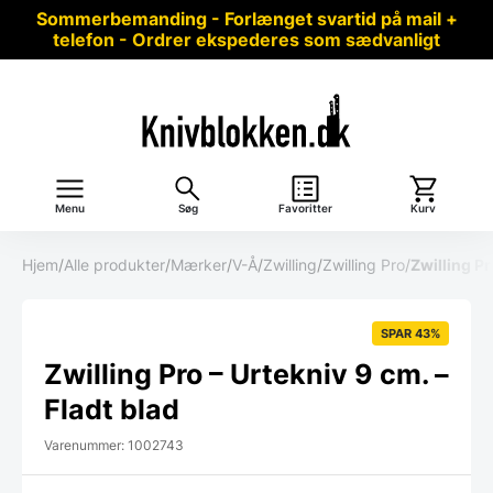
Sommerbemanding - Forlænget svartid på mail +
telefon - Ordrer ekspederes som sædvanligt
Menu
Søg
Favoritter
Kurv
Hjem
/
Alle produkter
/
Mærker
/
V-Å
/
Zwilling
/
Zwilling Pro
/
Zwilling Pr
SPAR 43%
Zwilling Pro – Urtekniv 9 cm. –
Fladt blad
Varenummer: 1002743