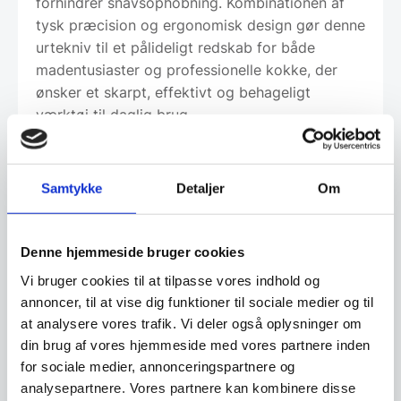
forhindrer snavsophobning. Kombinationen af
tysk præcision og ergonomisk design gør denne
urtekniv til et pålideligt redskab for både
madentusiaster og professionelle kokke, der
ønsker et skarpt, effektivt og behageligt
værktøj til daglig brug.
Samtykke
Detaljer
Om
Om koncernen & god kvalitet
Denne hjemmeside bruger cookies
Har du spørgsmål til varen? Klik her
Vi bruger cookies til at tilpasse vores indhold og
annoncer, til at vise dig funktioner til sociale medier og til
at analysere vores trafik. Vi deler også oplysninger om
Vi prismatcher - Klik her
din brug af vores hjemmeside med vores partnere inden
for sociale medier, annonceringspartnere og
analysepartnere. Vores partnere kan kombinere disse