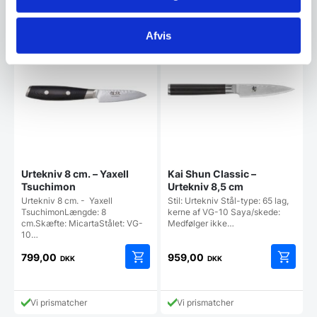
pris
pris
69,00 DKK.
299,00 DKK.
Vi prismatcher
Vi prismatcher
er:
er:
56,95 DKK.
245,00 DKK.
Afvis
Urtekniv 8 cm. – Yaxell
Kai Shun Classic –
Tsuchimon
Urtekniv 8,5 cm
Urtekniv 8 cm. - Yaxell
Stil: Urtekniv Stål-type: 65 lag,
TsuchimonLængde: 8
kerne af VG-10 Saya/skede:
cm.Skæfte: MicartaStålet: VG-
Medfølger ikke…
10…
799,00
959,00
DKK
DKK
Vi prismatcher
Vi prismatcher