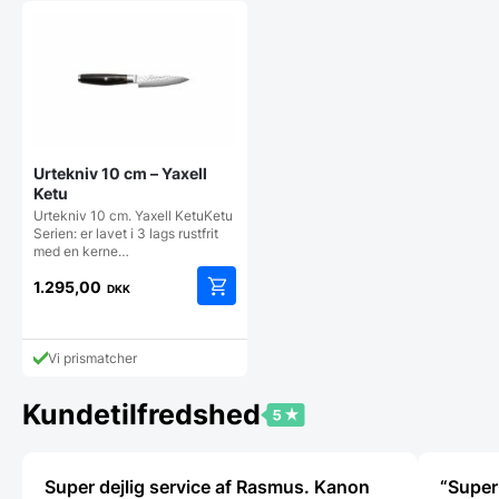
Urtekniv 10 cm – Yaxell
Ketu
Urtekniv 10 cm. Yaxell KetuKetu
Serien: er lavet i 3 lags rustfrit
med en kerne…
1.295,00
DKK
Vi prismatcher
Kundetilfredshed
Super dejlig service af Rasmus. Kanon
“Super