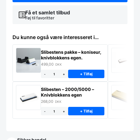
Få et samlet tilbud
Føj til favoritter
Du kunne også være interesseret i…
Slibestens pakke – koniseur,
S
knivblokkens egen.
k
499,00
2
DKK
+ Tilføj
-
+
Slibesten – 2000/5000 –
S
Knivblokkens egen
K
268,00
8
DKK
+ Tilføj
-
+
Sikker handel