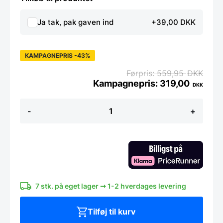
Ja tak, pak gaven ind
+39,00 DKK
KAMPAGNEPRIS -43%
559,95
DKK
319,00
DKK
Zwilling
-
+
Pro
-
Urtekniv
9
cm.
-
Fladt
blad
antal
7 stk. på eget lager ➞ 1-2 hverdages levering
Tilføj til kurv