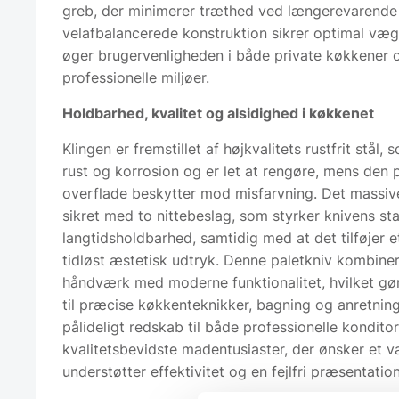
greb, der minimerer træthed ved længerevarende
velafbalancerede konstruktion sikrer optimal væg
øger brugervenligheden i både private køkkener 
professionelle miljøer.
Holdbarhed, kvalitet og alsidighed i køkkenet
Klingen er fremstillet af højkvalitets rustfrit stål
rust og korrosion og er let at rengøre, mens den 
overflade beskytter mod misfarvning. Det massiv
sikret med to nittebeslag, som styrker knivens sta
langtidsholdbarhed, samtidig med at det tilføjer e
tidløst æstetisk udtryk. Denne paletkniv kombinere
håndværk med moderne funktionalitet, hvilket gø
til præcise køkkenteknikker, bagning og anretning
pålideligt redskab til både professionelle kondito
kvalitetsbevidste madentusiaster, der ønsker et v
understøtter effektivitet og en fejlfri præsentation