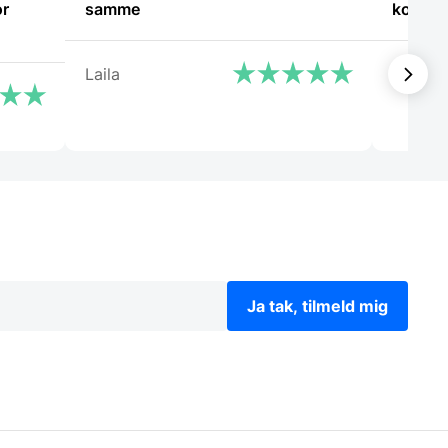
or
samme
komme
Laila
Kirsten
Ja tak, tilmeld mig