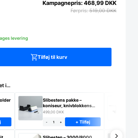
468,99
DKK
519,00
DKK
dages levering
Tilføj til kurv
et i…
holder
Slibestens pakke –
Kn
koniseur, knivblokkens
egen.
499,00
DKK
34
j
+ Tilføj
-
+
-
it
Slibesten – 3000/8000
Sl