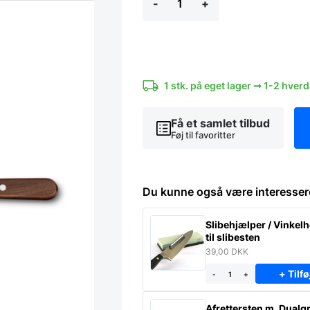
-
+
paletkniv
20
cm.
-
lige,
med
træ
1 stk. på eget lager ➞ 1-2 hver
skæfte
antal
Få et samlet tilbud
Føj til favoritter
Du kunne også være interesser
Slibehjælper / Vinkel
til slibesten
39,00
DKK
+ Tilfø
-
+
Afrettersten m. Dualgr