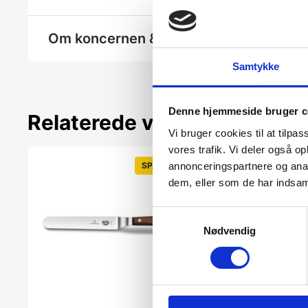
Om koncernen & god kvalitet
Samtykke
Denne hjemmeside bruger c
Relaterede varer
Vi bruger cookies til at tilpas
vores trafik. Vi deler også 
annonceringspartnere og anal
SPAR 7%
dem, eller som de har indsaml
Samtykkevalg
Nødvendig
Knivtaske til 6 
Hendi knivtaske til 6 kn
knive en praktisk og pro