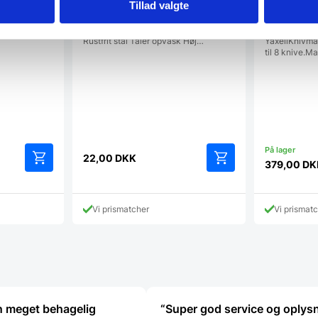
Tillad valgte
Skrællekniv – Hendi
Knivmappe 
Skrællekniv fra Hendi Specifikationer
Knivmappe 8 
Rustfrit stål Tåler opvask Høj…
YaxellKnivma
til 8 knive.Ma
22,00
DKK
379,00
DK
Vi prismatcher
Vi prismat
n meget behagelig
“Super god service og oplys