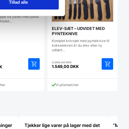
Tillad alle
8 knive – Yaxell
knive -
ppe fra yaxell med plads
trialet…
ELEV-SÆT – UDVIDET MED
PYNTEKNIVE
Komplet knivsæt med pynteknive til
kokkeeleven.Er du elev eller ny
udlært…
Den
2.299,00
DKK
oprindelige
1.549,00
DKK
K
Den
pris
aktuelle
var:
pris
2.299,00 DKK.
cher
Vi prismatcher
er:
1.549,00 DKK.
ninger
Tjekker lige varer på lager med det
“Meget