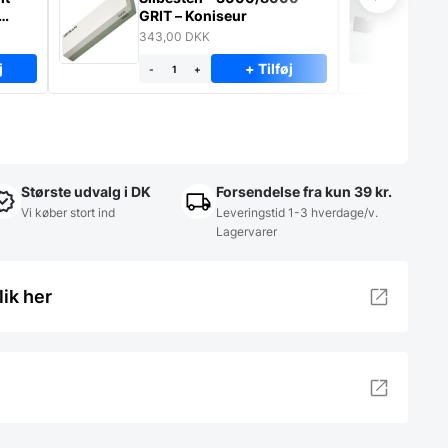
GRIT – Koniseur
ko
eg
343,00
DKK
49
j
+ Tilføj
-
+
-
Største udvalg i DK
Forsendelse fra kun 39 kr.
Vi køber stort ind
Leveringstid 1-3 hverdage/v.
Lagervarer
lik her