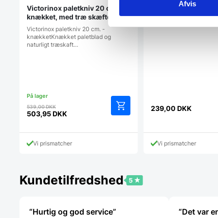
Afvis
Victorinox paletkniv 20 cm. –
knækket, med træ skæfte
Victorinox paletkniv 20 cm. -
knækketKnækket paletblad og
naturligt træskaft…
Den
539,00
DKK
239,00
DKK
oprindelige
503,95
DKK
Den
pris
aktuelle
var:
pris
539,00 DKK.
Vi prismatcher
Vi prismatcher
er:
503,95 DKK.
Kundetilfredshed
“Hurtig og god service”
“Det var e