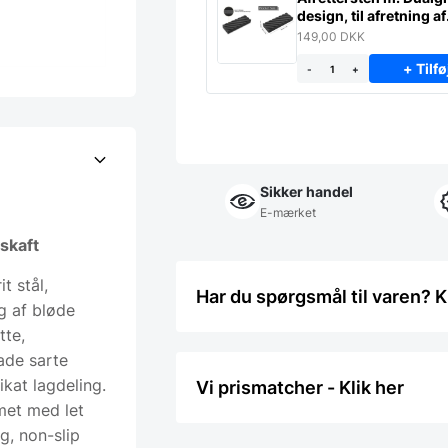
design, til afretning af
slibesten
149,00
DKK
+ Tilfø
-
+
Sikker handel
E-mærket
skaft
t stål,
Har du spørgsmål til varen? K
g af bløde
tte,
ade sarte
ikat lagdeling.
Vi prismatcher - Klik her
met med let
g, non-slip