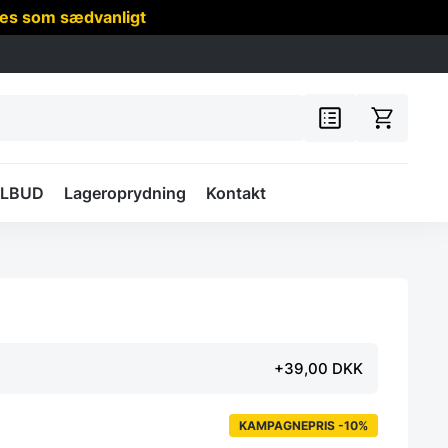
res som sædvanligt
ILBUD
Lageroprydning
Kontakt
+39,00 DKK
KAMPAGNEPRIS -10%