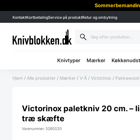
Sommerbemanding -
Kontakt
Kortbetaling
Service på produkt
Retur og ombytning
Knivtyper
Mærker
Køkkenudst
Hjem
/
Alle produkter
/
Mærker
/
V-Å
/
Victorinox
/
Pakkawood
Victorinox paletkniv 20 cm. – l
træ skæfte
Varenummer: 5260020