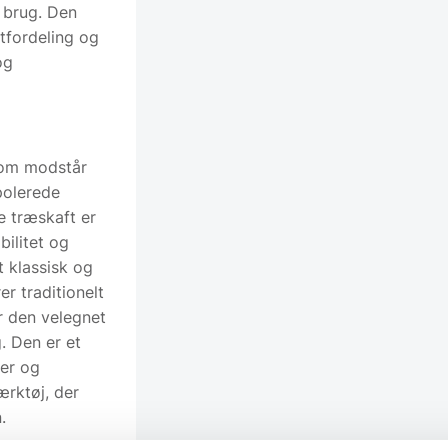
 brug. Den
tfordeling og
og
, som modstår
polerede
e træskaft er
bilitet og
t klassisk og
r traditionelt
r den velegnet
. Den er et
rer og
ærktøj, der
.