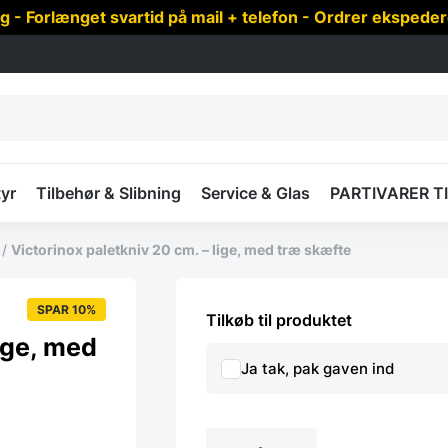
 Forlænget svartid på mail + telefon - Ordrer ekspede
yr
Tilbehør & Slibning
Service & Glas
PARTIVARER T
/
Victorinox paletkniv 20 cm. – lige, med træ skæfte
SPAR 10%
Tilkøb til produktet
ige, med
Ja tak, pak gaven ind
Victorinox