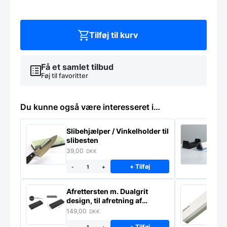
kniv
5''
antal
Tilføj til kurv
Få et samlet tilbud
Føj til favoritter
Du kunne også være interesseret i…
Slibehjælper / Vinkelholder til
Sl
slibesten
k
39,00
4
DKK
+ Tilføj
-
+
Afrettersten m. Dualgrit
S
design, til afretning af
–
slibesten
149,00
3
DKK
+ Tilføj
-
+