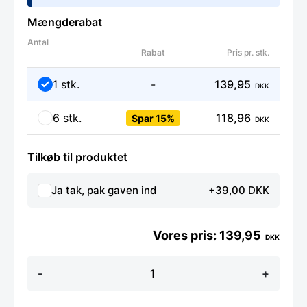
Mængderabat
Antal
Rabat
Pris pr. stk.
1 stk.
-
139,95
DKK
6 stk.
118,96
Spar 15%
DKK
Tilkøb til produktet
Ja tak, pak gaven ind
+39,00 DKK
139,95
DKK
Tramontina
-
+
-
Jumbo
Steak