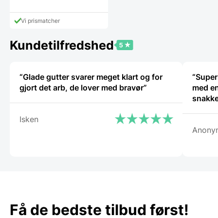
Den
pris
aktuelle
var:
pris
599,00 DKK.
Vi prismatcher
er:
379,95 DKK.
Kundetilfredshed
“Glade gutter svarer meget klart og for
“Super
gjort det arb, de lover med bravør”
med en
snakke
Isken
Anony
Få de bedste tilbud først!