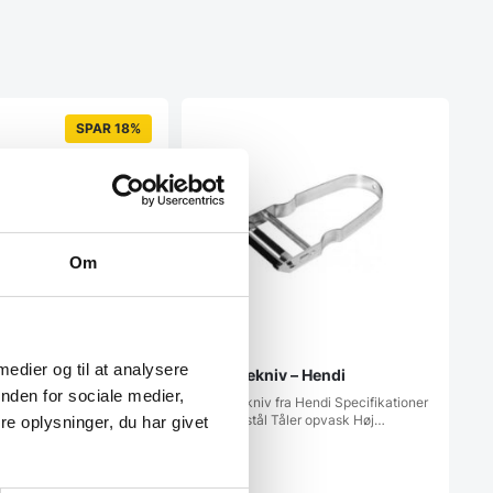
SPAR 18%
Om
 Pyntekniv 12 cm.
yntekniv 12
 fra senjen 12 cm. Antal
 medier og til at analysere
Skrællekniv – Hendi
l…
nden for sociale medier,
Skrællekniv fra Hendi Specifikationer
Rustfrit stål Tåler opvask Høj…
e oplysninger, du har givet