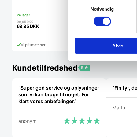
Samtykkevalg
Nødvendig
Den
Den
99,95
DKK
189,00
DKK
oprindelige
oprindelig
69,95
DKK
132,00
DKK
Den
Den
pris
pris
aktuelle
aktuelle
var:
var:
pris
pris
99,95 DKK.
189,00 DK
Vi prismatcher
Vi prismatcher
Afvis
er:
er:
69,95 DKK.
132,00 DKK.
Kundetilfredshed
“Super god service og oplysninger
“Fin fyr, 
som vi kan bruge til noget. For
klart vores anbefalinger.”
Marlu
anonym