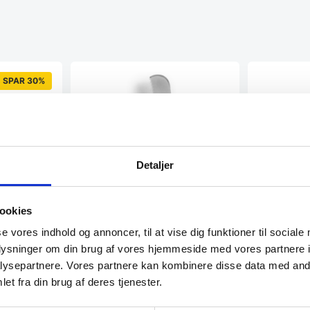
SPAR 30%
Detaljer
Senjen ONE
ookies
Senjen ONE P
cm. Pyntekniv
se vores indhold og annoncer, til at vise dig funktioner til sociale
jern med
lag: 1 lagStå
oplysninger om din brug af vores hjemmeside med vores partnere i
ysepartnere. Vores partnere kan kombinere disse data med andr
iennejern med
et fra din brug af deres tjenester.
Citrusskræller fra Hendi