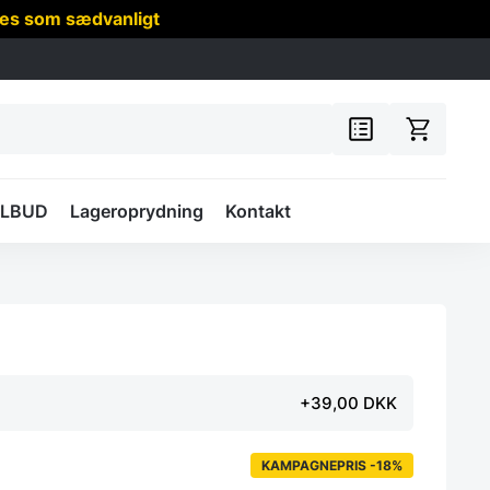
res som sædvanligt
ILBUD
Lageroprydning
Kontakt
+39,00 DKK
KAMPAGNEPRIS -18%