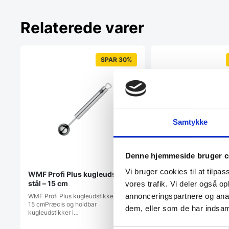
Relaterede varer
SPAR 30%
Samtykke
Denne hjemmeside bruger c
Vi bruger cookies til at tilpas
WMF Profi Plus kugleudstikker
Victorinox julienne
stål – 15 cm
træ skæfte
vores trafik. Vi deler også 
annonceringspartnere og anal
WMF Profi Plus kugleudstikker stål -
Victorinox Pakkawood
15 cmPræcis og holdbar
juliennejernEffektivt jul
dem, eller som de har indsaml
kugleudstikker i…
ergonomisk træskaft…