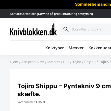
Sommerbemanding -
Kontakt
Kortbetaling
Service på produkt
Retur og ombytning
Knivtyper
Mærker
Køkkenudst
Hjem
/
Alle produkter
/
Mærker
/
P-U
/
Tojiro
/
Shippu
/
Tojiro 
Tojiro Shippu – Pyntekniv 9 cm.
skæfte.
Varenummer: FD591