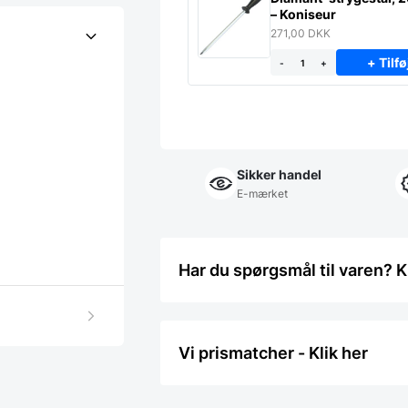
– Koniseur
271,00
DKK
+ Tilfø
-
+
Sikker handel
E-mærket
Har du spørgsmål til varen? K
Vi prismatcher - Klik her