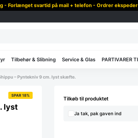
 Forlænget svartid på mail + telefon - Ordrer ekspede
yr
Tilbehør & Slibning
Service & Glas
PARTIVARER T
Shippu – Pyntekniv 9 cm. lyst skæfte.
SPAR 18%
Tilkøb til produktet
 lyst
Ja tak, pak gaven ind