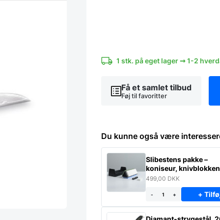
Tojiro
Shippu
-
Pyntekniv
9
cm.
lyst
1 stk. på eget lager ➞ 1-2 hver
skæfte.
antal
Få et samlet tilbud
Føj til favoritter
Du kunne også være interesser
Slibestens pakke –
koniseur, knivblokke
egen.
499,00
DKK
+ Tilfø
-
+
Diamant-strygestål, 