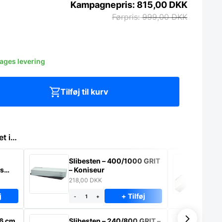
815,00
DKK
999,00
DKK
dages levering
Tilføj til kurv
et i…
Slibesten – 400/1000 GRIT
Sl
ns
– Koniseur
GR
218,00
DKK
34
j
+ Tilføj
-
+
-
26 cm
Slibesten – 240/800 GRIT –
Sl