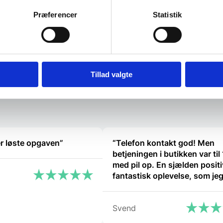
Citrusskræller anvendet tila t fjerne
skælden fra frugten på en nem og…
Præferencer
Statistik
D
486,25
DKK
56,00
DKK
e
op
399,00
DK
Den
pr
aktuelle
va
pris
K.
48
Vi prismatcher
Vi prismat
Tillad valgte
er:
399,00 D
der løste opgaven”
“Telefon kontakt god! Men
betjeningen i butikken var til
med pil op. En sjælden positi
fantastisk oplevelse, som je
vil glemme! Kommer helt sikk
igen.”
Svend