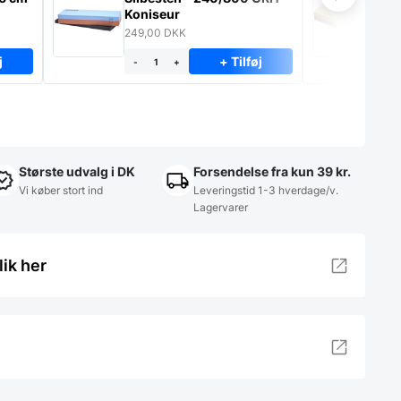
Koniseur
– 
249,00
DKK
89
j
+ Tilføj
-
+
-
Største udvalg i DK
Forsendelse fra kun 39 kr.
Vi køber stort ind
Leveringstid 1-3 hverdage/v.
Lagervarer
lik her