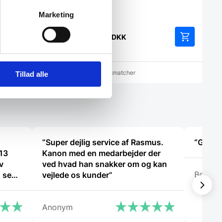
Marketing
en
22,00
DKK
rindelige
K
is
r:
6,25 DKK.
cher
Vi prismatcher
Tillad alle
KK.
“Super dejlig service af Rasmus.
“God hj
 13
Kanon med en medarbejder der
v
ved hvad han snakker om og kan
Benny
g sent
vejlede os kunder”
ert
Anonym