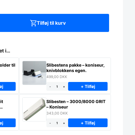
Tilføj til kurv
et i…
lder til
Slibestens pakke – koniseur,
knivblokkens egen.
499,00
DKK
øj
+ Tilføj
-
+
it
Slibesten – 3000/8000 GRIT
– Koniseur
343,00
DKK
øj
+ Tilføj
-
+