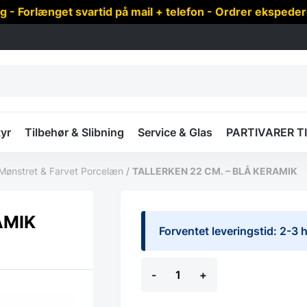
 Forlænget svartid på mail + telefon - Ordrer ekspede
yr
Tilbehør & Slibning
Service & Glas
PARTIVARER T
Mønstret & Farvet Porcelæn
/
TALLERKEN 22 CM. – BLÅ KERAMIK
AMIK
Forventet leveringstid: 2-3
TALLERKEN
-
+
22
CM.
-