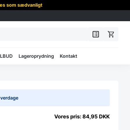
res som sædvanligt
ILBUD
Lageroprydning
Kontakt
 hverdage
84,95
DKK