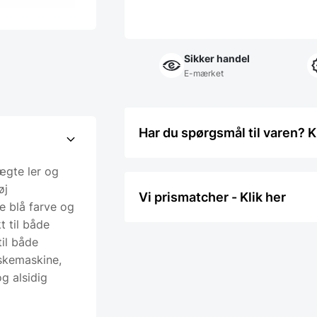
Sikker handel
E-mærket
Har du spørgsmål til varen? K
ægte ler og
øj
Vi prismatcher - Klik her
 blå farve og
t til både
til både
askemaskine,
g alsidig