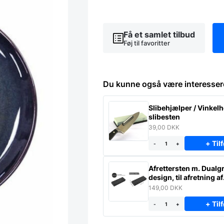
BLÅ
KERAMIK
antal
Få et samlet tilbud
Føj til favoritter
Du kunne også være interesser
Slibehjælper / Vinkelho
slibesten
39,00
DKK
+ Tilf
-
+
Afrettersten m. Dualgr
design, til afretning af
slibesten
149,00
DKK
+ Tilf
-
+