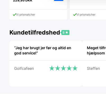
oprindelige
229,95
DKK
Den
pris
aktuelle
var:
pris
349,95 DKK.
Vi prismatcher
Vi prismatcher
er:
229,95 DKK.
Kundetilfredshed
“Jeg har brugt jer før og altid en
Meget tilfr
god service!”
hjælpsom 
Golfcafeen
Steffen