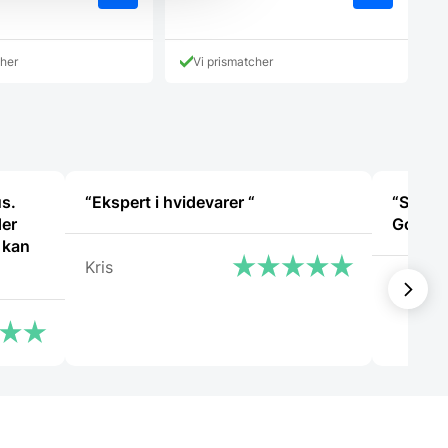
cher
Vi prismatcher
us.
“Ekspert i hvidevarer “
“Super 
er
God ser
 kan
Kris
Lajla