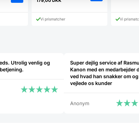
oprindelige
179,00
DKK
Den
pris
aktuelle
var:
pris
299,95 DKK.
Vi prismatcher
Vi prismat
er:
179,00 DKK.
eds. Utrolig venlig og
Super dejlig service af Rasm
betjening.
Kanon med en medarbejder d
ved hvad han snakker om og
vejlede os kunder
Anonym