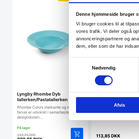
Denne hjemmeside bruger c
Vi bruger cookies til at tilpas
vores trafik. Vi deler også 
annonceringspartnere og anal
dem, eller som de har indsaml
Samtykkevalg
TALLERKEN 27 CM. 
Nødvendig
KERAMIK
Denne smukke middagsta
fremstillet af ægte ler o
1350…
Lyngby Rhombe Dyb
tallerken/Pastatallerken Turkis
Afvis
Ø24,5 cm.
Rhombe Colors markante og moderne
farver er udviklet i samarbejde af
designduoen…
Den
349,95
DKK
113,85
DKK