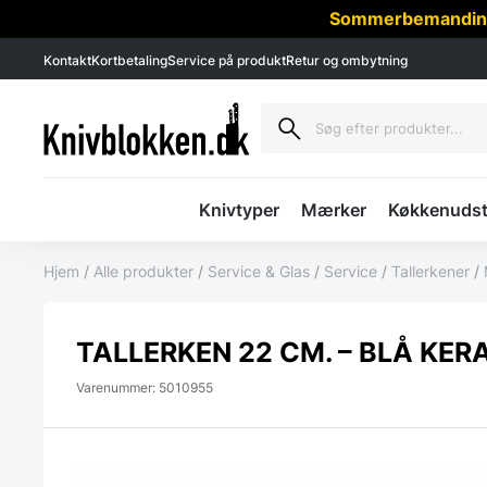
Sommerbemanding -
Kontakt
Kortbetaling
Service på produkt
Retur og ombytning
Knivtyper
Mærker
Køkkenudst
Hjem
/
Alle produkter
/
Service & Glas
/
Service
/
Tallerkener
/
TALLERKEN 22 CM. – BLÅ KER
Varenummer: 5010955