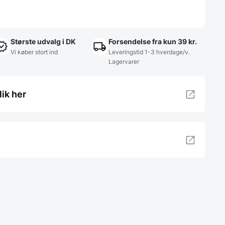
Største udvalg i DK
Forsendelse fra kun 39 kr.
Vi køber stort ind
Leveringstid 1-3 hverdage/v.
Lagervarer
lik her