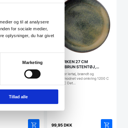
 medier og til at analysere
nden for sociale medier,
e oplysninger, du har givet
– Æggebæger
TALLERKEN 27 CM
Marketing
GRØN/BRUN STENTØJ,
5010908
bæger i hvidt porcelæn
Stentøj er lertøj, brændt og
 funktionel løsning til…
brændemodnet ved omkring 1200 C
til 1315 C Det…
Tillad alle
99,95
DKK