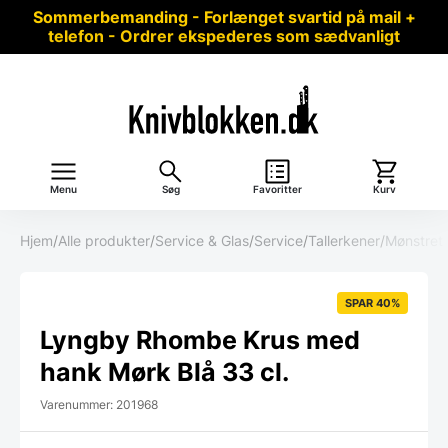
Sommerbemanding - Forlænget svartid på mail +
telefon - Ordrer ekspederes som sædvanligt
Menu
Søg
Favoritter
Kurv
Hjem
/
Alle produkter
/
Service & Glas
/
Service
/
Tallerkener
/
Mønstret
SPAR 40%
Lyngby Rhombe Krus med
hank Mørk Blå 33 cl.
Varenummer: 201968