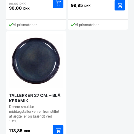
Den
99,00
DKK
99,95
DKK
oprindelige
90,00
DKK
Den
pris
aktuelle
var:
pris
99,00 DKK.
Vi prismatcher
Vi prismatcher
er:
90,00 DKK.
TALLERKEN 27 CM. – BLÅ
KERAMIK
Denne smukke
middagstallerken er fremstillet
af ægte ler og brændt ved
1350…
113,85
DKK