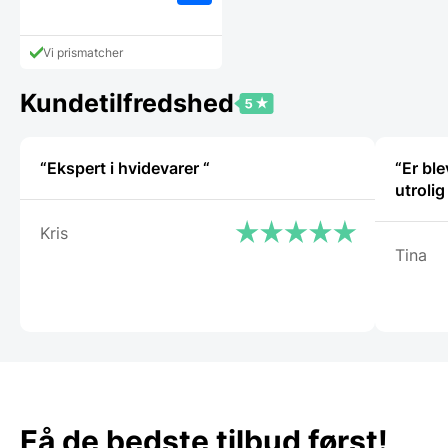
Vi prismatcher
Kundetilfredshed
“Ekspert i hvidevarer “
“Er bl
utroli
Kris
Tina
Få de bedste tilbud først!