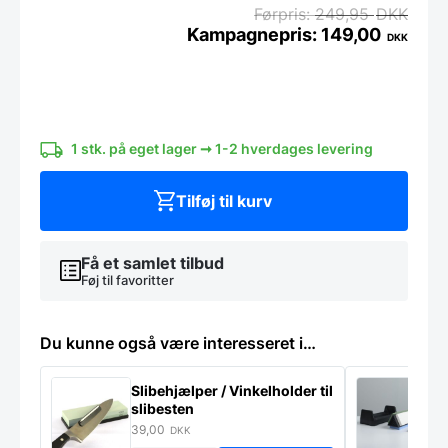
249,95
DKK
149,00
DKK
Lyngby
Rhombe
Krus
med
hank
1 stk. på eget lager ➞ 1-2 hverdages levering
Mørk
Blå
33
Tilføj til kurv
cl.
antal
Få et samlet tilbud
Føj til favoritter
Du kunne også være interesseret i…
Slibehjælper / Vinkelholder til
Sl
slibesten
k
39,00
4
DKK