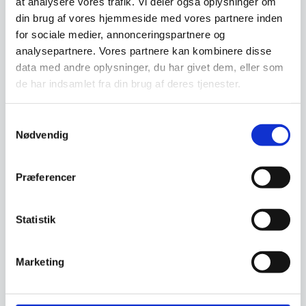
at analysere vores trafik. Vi deler også oplysninger om
din brug af vores hjemmeside med vores partnere inden
Relaterede varer
for sociale medier, annonceringspartnere og
analysepartnere. Vores partnere kan kombinere disse
data med andre oplysninger, du har givet dem, eller som
SPAR 37%
de har indsamlet fra din brug af deres tjenester.
Samtykkevalg
Nødvendig
Præferencer
TALLERKEN 22 CM
GRØN/BRUN STENTØJ,
5010907
Statistik
Stentøj er lertøj, brændt og
brændemodnet ved omkring
1200 C til 1315 C Det…
Lyngby Rhombe
Marketing
Serveringsskål Blå Ø13
cm.
Med Rhombe Color bringer vi
nyt liv til det eksisterende
Rhombe stel, hvor de…