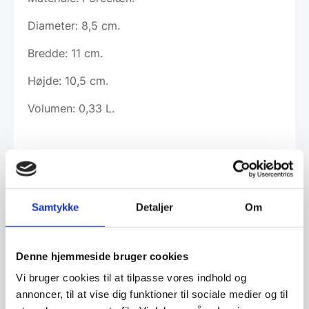
Diameter: 8,5 cm.
Bredde: 11 cm.
Højde: 10,5 cm.
Volumen: 0,33 L.
Om koncernen & god kvalitet
Samtykke
Detaljer
Om
Har du spørgsmål til varen? Klik her
Denne hjemmeside bruger cookies
Vi bruger cookies til at tilpasse vores indhold og
Vi prismatcher - Klik her
annoncer, til at vise dig funktioner til sociale medier og til