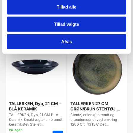
Tillad alle
Den
299,95
DKK
79,95
DKK
oprindelige
188,00
DKK
Den
pris
Tillad valgte
aktuelle
var:
pris
299,95 DKK.
Vi prismatcher
Vi prismatcher
er:
Afvis
188,00 DKK.
SPAR 9%
TALLERKEN, Dyb, 21 CM –
TALLERKEN 27 CM
BLÅ KERAMIK
GRØN/BRUN STENTØJ,
5010908
TALLERKEN, Dyb, 21 CM BLÅ
Stentøj er lertøj, brændt og
Keramik Smukt ægte ler-brændt
brændemodnet ved omkring
keramikstel. Stellet…
1200 C til 1315 C Det…