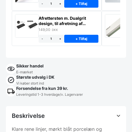
+ Tilføj
-
+
Afrettersten m. Dualgrit
S
design, til afretning af
–
slibesten
149,00
3
DKK
+ Tilføj
-
+
Sikker handel
E-mærket
Største udvalg i DK
Vi køber stort ind
Forsendelse fra kun 39 kr.
Leveringstid 1-3 hverdage/v. Lagervarer
Beskrivelse
Klare rene linjer, mørkt blåt porcelæn og