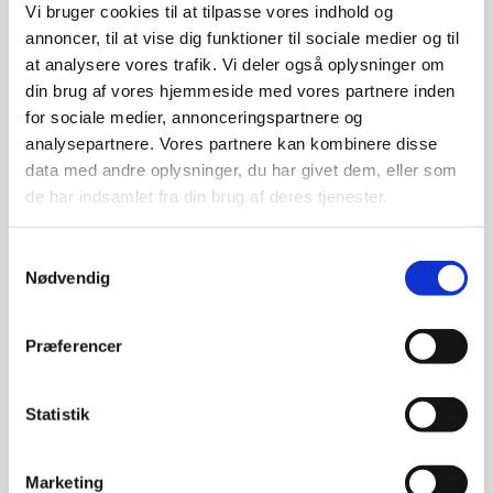
Om koncernen & god kvalitet
Vi bruger cookies til at tilpasse vores indhold og
annoncer, til at vise dig funktioner til sociale medier og til
at analysere vores trafik. Vi deler også oplysninger om
din brug af vores hjemmeside med vores partnere inden
Har du spørgsmål til varen? Klik her
for sociale medier, annonceringspartnere og
analysepartnere. Vores partnere kan kombinere disse
data med andre oplysninger, du har givet dem, eller som
Vi prismatcher - Klik her
de har indsamlet fra din brug af deres tjenester.
Samtykkevalg
Relaterede varer
Nødvendig
SPAR 46%
SPAR 20%
Præferencer
Statistik
Marketing