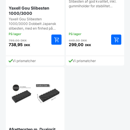
egen.
Slibesten af god kvalitet, inkl.
gummiholder for stabilitet…
Yaxell Gou Slibesten
1000/3000
Yaxell Gou Slibesten
1000/3000 Dobbelt Japansk
slibesten, med en finhed på…
Den
Den
799,00
DKK
449,00
DKK
oprindelige
oprindelige
738,95
299,00
DKK
DKK
Den
Den
pris
pris
aktuelle
aktuelle
var:
var:
pris
pris
799,00 DKK.
449,00 DKK.
Vi prismatcher
Vi prismatcher
er:
er:
738,95 DKK.
299,00 DKK.
Afrettersten m. Dualgrit