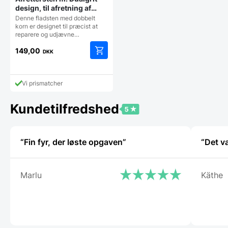
design, til afretning af
slibesten
Denne fladsten med dobbelt
korn er designet til præcist at
reparere og udjævne…
149,00
DKK
Vi prismatcher
Kundetilfredshed
“Fin fyr, der løste opgaven”
“Det v
Marlu
Käthe