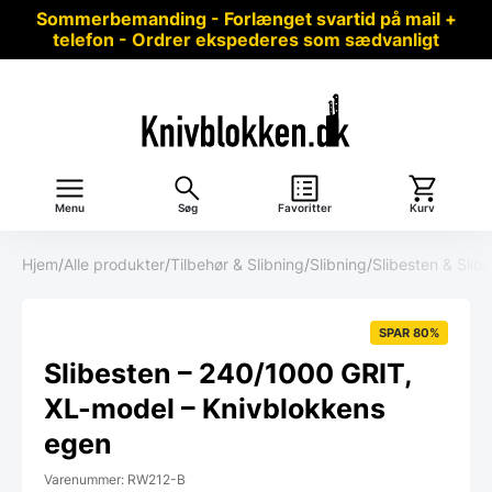
Sommerbemanding - Forlænget svartid på mail +
telefon - Ordrer ekspederes som sædvanligt
Menu
Søg
Favoritter
Kurv
Hjem
/
Alle produkter
/
Tilbehør & Slibning
/
Slibning
/
Slibesten & Slib
SPAR 80%
Slibesten – 240/1000 GRIT,
XL-model – Knivblokkens
egen
Varenummer: RW212-B