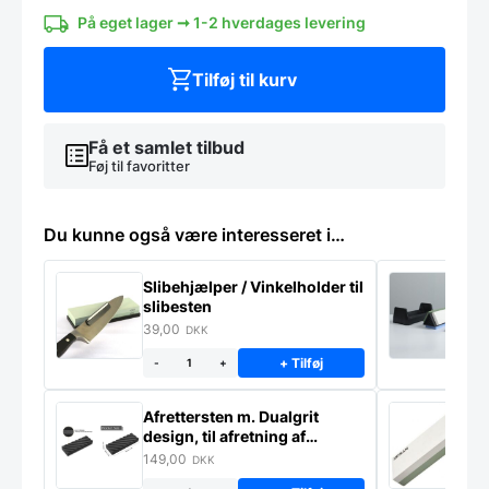
-
Knivblokkens
På eget lager ➞ 1-2 hverdages levering
egen
antal
Tilføj til kurv
Få et samlet tilbud
Føj til favoritter
Du kunne også være interesseret i…
Slibehjælper / Vinkelholder til
Sl
slibesten
k
39,00
4
DKK
+ Tilføj
-
+
Afrettersten m. Dualgrit
S
design, til afretning af
–
slibesten
149,00
3
DKK