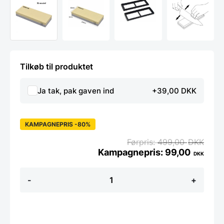
Tilkøb til produktet
Ja tak, pak gaven ind
+39,00 DKK
KAMPAGNEPRIS -80%
499,00
DKK
99,00
DKK
Slibesten
-
+
-
240/1000
GRIT,
XL-
model