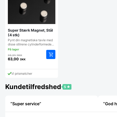
Super Stærk Magnet, Stål
(4 stk)
Pynt din magnetiske tavle med
disse stilrene cylinderformede…
Den
99,95
DKK
oprindelige
63,00
DKK
Den
pris
aktuelle
var:
pris
99,95 DKK.
Vi prismatcher
er:
63,00 DKK.
Kundetilfredshed
“Super service”
“God h