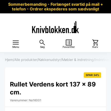
Sommerbemanding - Forlænget svartid på mail +
telefon - Ordrer ekspederes som sædvanligt
Menu
Søg
Favoritter
Kurv
Hjem
/
Alle produkter
/
Køkkenudstyr
/
Møbler & indretning
/
Indretnin
SPAR 34%
Rullet Verdens kort 137 x 89
cm.
Varenummer: Na16001