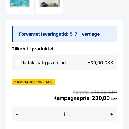
Forventet leveringstid: 5-7 Hverdage
Tilkøb til produktet
Ja tak, pak gaven ind
+39,00 DKK
KAMPAGNEPRIS -34%
349,00
DKK
230,00
DKK
Rullet
-
+
Verdens
kort
137