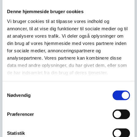
for både lærere, studerende, rejselystne og
Denne hjemmeside bruger cookies
professionelle.
Vi bruger cookies til at tilpasse vores indhold og
annoncer, til at vise dig funktioner til sociale medier og til
at analysere vores trafik. Vi deler også oplysninger om
Om koncernen & god kvalitet
din brug af vores hjemmeside med vores partnere inden
for sociale medier, annonceringspartnere og
analysepartnere. Vores partnere kan kombinere disse
data med andre oplysninger, du har givet dem, eller som
Har du spørgsmål til varen? Klik her
de har indsamlet fra din brug af deres tjenester.
Samtykkevalg
Vi prismatcher - Klik her
Nødvendig
Relaterede varer
Præferencer
SPAR 44%
Statistik