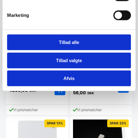
Marketing
Tillad alle
Sort-hvid magnetisk glas
Super stærk magnet,
månedstavle 80 x 60.
smileys (2 stk)
Tillad valgte
Engelsk
Mangler du det store overblik
Pynt din magnetiske tavle med
over månedens begivenheder?
disse håndmalede smiley
Så har du hermed…
magneter i gul og…
Afvis
Den
99,95
DKK
1.299,00
DKK
oprindelige
56,00
DKK
Den
pris
aktuelle
var:
pris
99,95 DKK.
Vi prismatcher
Vi prismatcher
er:
56,00 DKK.
SPAR 13%
SPAR 33%