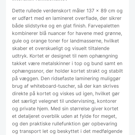
Dette rullede verdenskort måler 137 x 89 cm og
er udført med en lamineret overflade, der sikrer
både slidstyrke og en glat finish. Farvepaletten
kombinerer blå nuancer for havene med grønne,
gule og orange toner for landmasserne, hvilket
skaber et overskueligt og visuelt tiltalende
udtryk. Kortet er designet til nem ophængning
takket være metalskinner i top og bund samt en
ophængssnor, der holder kortet strakt og stabilt
på væggen. Den ridsefaste laminering muliggør
brug af whiteboard-tuscher, så der kan skrives
direkte på kortet og viskes ud igen, hvilket gør
det særligt velegnet til undervisning, kontorer
og private hjem. Med sin størrelse giver kortet
et detaljeret overblik uden at fylde for meget,
og den praktiske rullefunktion gør opbevaring
og transport let og beskyttet i det medfølgende