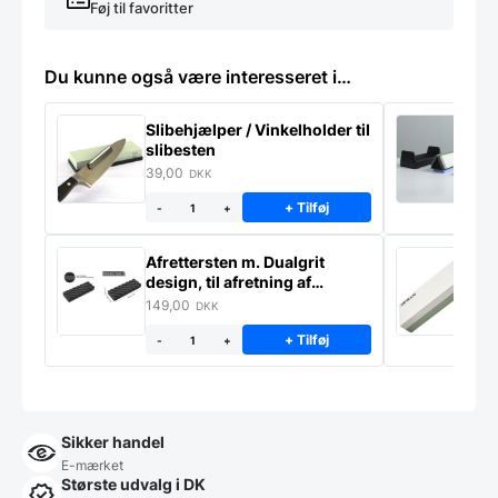
Føj til favoritter
Du kunne også være interesseret i…
Slibehjælper / Vinkelholder til
Sl
slibesten
k
39,00
4
DKK
+ Tilføj
-
+
Afrettersten m. Dualgrit
S
design, til afretning af
–
slibesten
149,00
3
DKK
+ Tilføj
-
+
Sikker handel
E-mærket
Største udvalg i DK