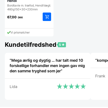
Hendi
Bordtavle m. træfod, HendiVægt:
460g150x30x230mm
67,00
DKK
Vi prismatcher
Kundetilfredshed
“Mega ærlig og dygtig … har talt med 10
“kompe
forskellige forhandler men ingen gav mig
den samme tryghed som jer”
Frank
Lida