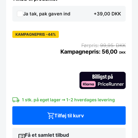
Ja tak, pak gaven ind
+39,00 DKK
KAMPAGNEPRIS -44%
99,95
DKK
56,00
DKK
Super
stærk
magnet,
smileys
(2
stk)
antal
1 stk. på eget lager ➞ 1-2 hverdages levering
Tilføj til kurv
Få et samlet tilbud