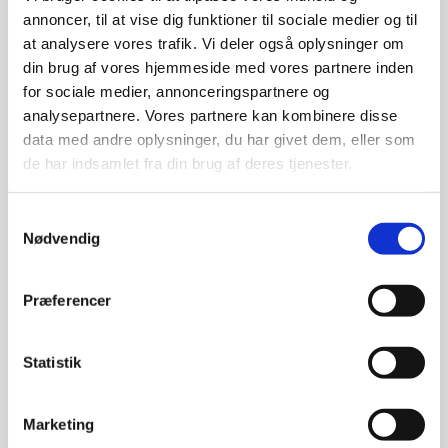
annoncer, til at vise dig funktioner til sociale medier og til
at analysere vores trafik. Vi deler også oplysninger om
Super Stærk Magnet, Stål
din brug af vores hjemmeside med vores partnere inden
(4 stk)
for sociale medier, annonceringspartnere og
Pynt din magnetiske tavle med
analysepartnere. Vores partnere kan kombinere disse
Magnetisk cirkeltavle 25
disse stilrene cylinderformede…
cm – valnød finer
data med andre oplysninger, du har givet dem, eller som
NAGA nord Magnetisk
de har indsamlet fra din brug af deres tjenester.
cirkeltavle dia 25 cm. Valnødde
finer.Sæt ting på tavlen…
Den
Samtykkevalg
99,95
DKK
269,00
DKK
oprindelige
63,00
DKK
Nødvendig
Den
pris
aktuelle
var:
pris
99,95 DKK.
Vi prismatcher
Vi prismatcher
Præferencer
er:
63,00 DKK.
SPAR 39%
Statistik
Marketing