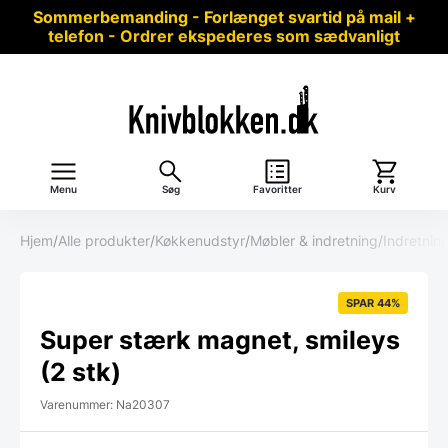
Sommerbemanding - Forlænget svartid på mail +
telefon - Ordrer ekspederes som sædvanligt
Menu
Søg
Favoritter
Kurv
Hjem
/
Alle produkter
/
Køkkenudstyr
/
Møbler & indretning
/
Indretnin
SPAR 44%
Super stærk magnet, smileys
(2 stk)
Varenummer: Na20307