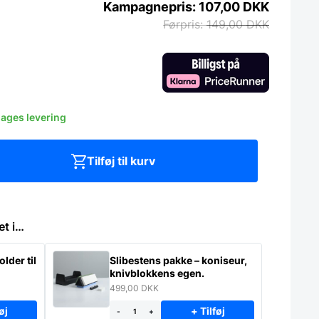
107,00
DKK
149,00
DKK
dages levering
Tilføj til kurv
et i…
lder til
Slibestens pakke – koniseur,
knivblokkens egen.
499,00
DKK
øj
+ Tilføj
-
+