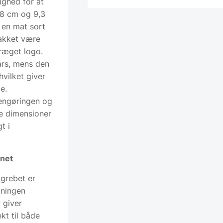
ighed for at
,8 cm og 9,3
d en mat sort
takket være
ræget logo.
ars, mens den
hvilket giver
e.
 rengøringen og
e dimensioner
t i
enet
 grebet er
mningen
 giver
ekt til både