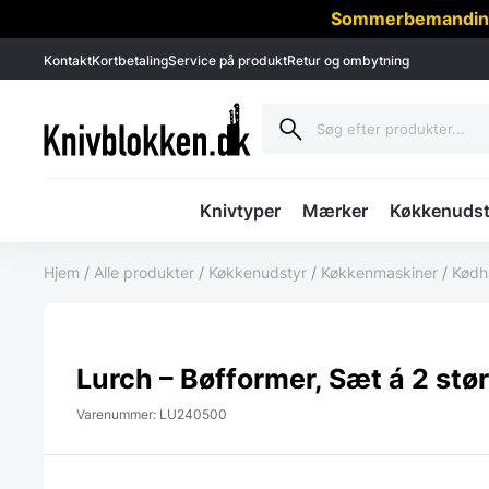
Sommerbemanding -
Kontakt
Kortbetaling
Service på produkt
Retur og ombytning
Knivtyper
Mærker
Køkkenudst
Hjem
/
Alle produkter
/
Køkkenudstyr
/
Køkkenmaskiner
/
Kødh
Lurch – Bøfformer, Sæt á 2 stør
Varenummer: LU240500