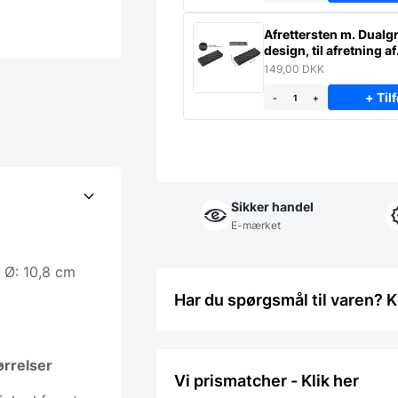
Afrettersten m. Dualgr
design, til afretning af
slibesten
149,00
DKK
+ Tilf
-
+
Sikker handel
E-mærket
: Ø: 10,8 cm
Har du spørgsmål til varen? K
ørrelser
Vi prismatcher - Klik her