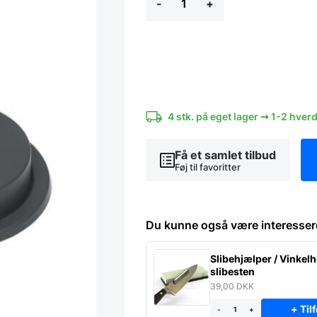
-
+
-
Bøfformer,
Sæt
á
2
størrelser
antal
4 stk. på eget lager ➞ 1-2 hver
Få et samlet tilbud
Føj til favoritter
Du kunne også være interesser
Slibehjælper / Vinkelho
slibesten
39,00
DKK
+ Tilf
-
+