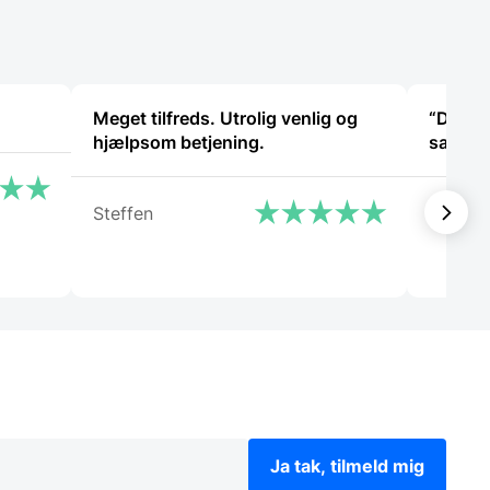
Meget tilfreds. Utrolig venlig og
“Det va
hjælpsom betjening.
samtale
Steffen
Käthe
Ja tak, tilmeld mig