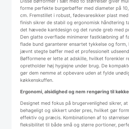
Disse bøfformer i sæt med to størrelser giver mul
forme perfekte burgerbøffer med diameter på 10
cm. Fremstillet i robust, fødevaresikker plast me
finish sikrer de stabil og ergonomisk håndtering 
det hævede kantdesign og det runde greb med p
Den glatte overflade minimerer fastklæbning af f
flade bund garanterer ensartet tykkelse og form, 
jævnt stegte bøffer med et professionelt udseend
Bøfformene er lette at adskille, hvilket forenkler
opretholder høj hygiejne under brug. De kompakt
gør dem nemme at opbevare uden at fylde unødig
køkkenskuffen.
Ergonomi, alsidighed og nem rengøring til køkk
Designet med fokus på brugervenlighed sikrer, at
behageligt og sikkert under pres, hvilket gør for
effektiv og præcis. Kombinationen af to størrelser
fleksibilitet til både små og større portioner, perf