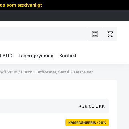
res som sædvanligt
ILBUD
Lageroprydning
Kontakt
Bøfformer
/
Lurch – Bøfformer, Sæt á 2 størrelser
+39,00 DKK
KAMPAGNEPRIS -28%