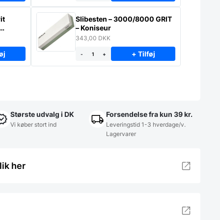
it
Slibesten – 3000/8000 GRIT
– Koniseur
343,00
DKK
øj
+ Tilføj
-
+
Største udvalg i DK
Forsendelse fra kun 39 kr.
Vi køber stort ind
Leveringstid 1-3 hverdage/v.
Lagervarer
lik her