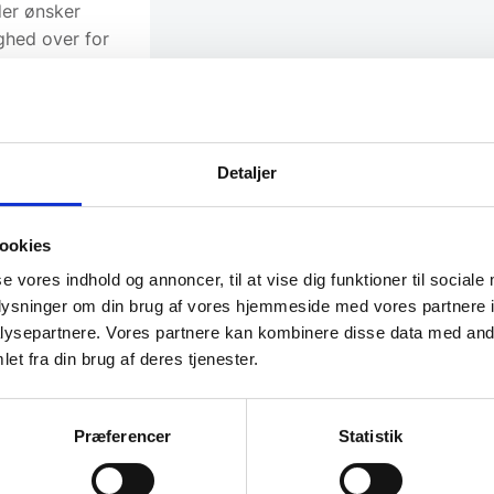
der ønsker
ghed over for
lse. Takket
igt skilles ad
n, hvilket
og
Detaljer
ookies
se vores indhold og annoncer, til at vise dig funktioner til sociale
oplysninger om din brug af vores hjemmeside med vores partnere i
ysepartnere. Vores partnere kan kombinere disse data med andr
et fra din brug af deres tjenester.
Præferencer
Statistik
SPAR 15%