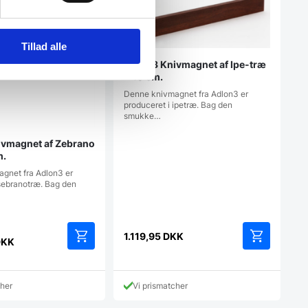
Tillad alle
Adlon3 Knivmagnet af Ipe-træ
– 40 cm.
Denne knivmagnet fra Adlon3 er
produceret i ipetræ. Bag den
smukke…
ivmagnet af Zebrano
m.
gnet fra Adlon3 er
 sebranotræ. Bag den
1.119,95
DKK
DKK
cher
Vi prismatcher