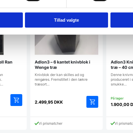
Tillad valgte
ll Ran
Adlon3 – 6 kantet knivblok i
Adlon3 Kn
Wenge træ
træ – 40 c
an
Knivblok der kan skilles ad og
Denne knivma
k.
rengøres. Fremstillet i den lækre
produceret i
g…
træsort…
smukke…
2.499,95
DKK
1.900,00
ige
 DKK.
Vi prismatcher
Vi prismat