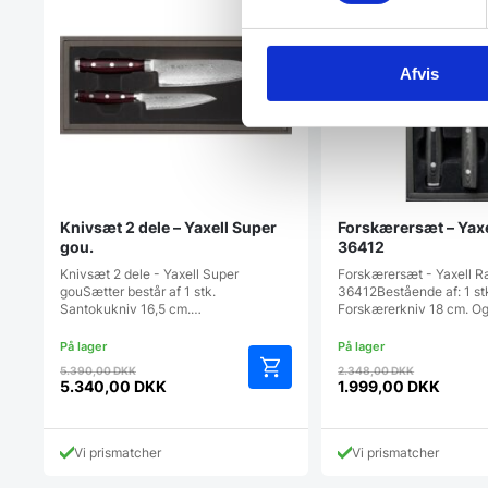
Afvis
Knivsæt 2 dele – Yaxell Super
Forskærersæt – Yaxe
gou.
36412
Knivsæt 2 dele - Yaxell Super
Forskærersæt - Yaxell R
gouSætter består af 1 stk.
36412Bestående af: 1 st
Santokukniv 16,5 cm.…
Forskærerkniv 18 cm. O
Den
Den
5.390,00
DKK
2.348,00
DKK
oprindelige
oprindel
5.340,00
DKK
1.999,00
DKK
Den
Den
pris
pris
aktuelle
aktuelle
var:
var:
pris
pris
5.390,00 DKK.
2.348,00
Vi prismatcher
Vi prismatcher
er:
er:
5.340,00 DKK.
1.999,00 DKK.