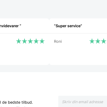
“Ekspert i hvidevarer “
“Super service”
Roni
l de bedste tilbud.