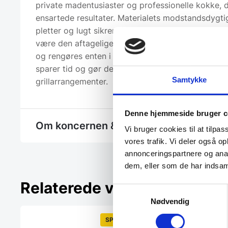
private madentusiaster og professionelle kokke, 
ensartede resultater. Materialets modstandsdygti
pletter og lugt sikrer langvarig brug uden forringe
være den aftagelige konstruktion kan formene hurt
og rengøres enten i hånden eller i opvaskemaskine
sparer tid og gør dem ideelle til travle køkkener 
Samtykke
grillarrangementer.
Denne hjemmeside bruger c
Om koncernen & god kvalitet
Vi bruger cookies til at tilpas
vores trafik. Vi deler også 
annonceringspartnere og anal
dem, eller som de har indsaml
Relaterede varer
Samtykkevalg
Nødvendig
SPAR 1%