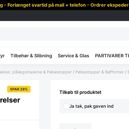
 Forlænget svartid på mail + telefon - Ordrer ekspede
yr
Tilbehør & Slibning
Service & Glas
PARTIVARER T
akker, pålægsmaskine & Pølsestopper
/
Pølsestopper & Bøfformer
/
SPAR 28%
Tilkøb til produktet
relser
Ja tak, pak gaven ind
Lurch