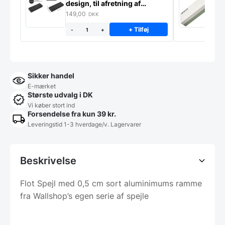
design, til afretning af
–
slibesten
149,00
3
DKK
+ Tilføj
-
+
Sikker handel
E-mærket
Største udvalg i DK
Vi køber stort ind
Forsendelse fra kun 39 kr.
Leveringstid 1-3 hverdage/v. Lagervarer
Beskrivelse
Flot Spejl med 0,5 cm sort aluminimums ramme
fra Wallshop’s egen serie af spejle