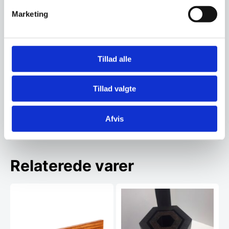
Marketing
Om koncernen & god kvalitet
Tillad alle
Tillad valgte
Har du spørgsmål til varen? Klik her
Afvis
Vi prismatcher - Klik her
Relaterede varer