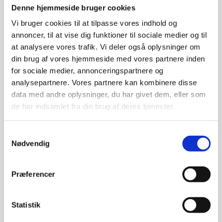
refleksion, som understøttes af den
Denne hjemmeside bruger cookies
professionelle produktion og ensartede finish.
Vi bruger cookies til at tilpasse vores indhold og
annoncer, til at vise dig funktioner til sociale medier og til
Praktisk montering og alsidig anvendelse
at analysere vores trafik. Vi deler også oplysninger om
Spejlet leveres komplet med monteringsbeslag,
din brug af vores hjemmeside med vores partnere inden
plugs og skruer, hvilket sikrer en nem og sikker
for sociale medier, annonceringspartnere og
analysepartnere. Vores partnere kan kombinere disse
ophængning. Den lette vægt fra
data med andre oplysninger, du har givet dem, eller som
aluminiumsrammen gør installationen enkel, og
de har indsamlet fra din brug af deres tjenester.
spejlet passer både til private hjem og
professionelle miljøer som hoteller og kontorer,
hvor kvalitet og æstetik vægtes højt. Den
Samtykkevalg
Nødvendig
slidstærke og vedligeholdelsesvenlige ramme
modstår korrosion og dagligt slid, hvilket
forlænger spejlets levetid. Med sin kombination
Præferencer
af robusthed, tidløst design og fremragende
farvegengivelse er spejlet en pålidelig og stilfuld
Statistik
løsning, der opfylder kravene til både funktion
og indretning.