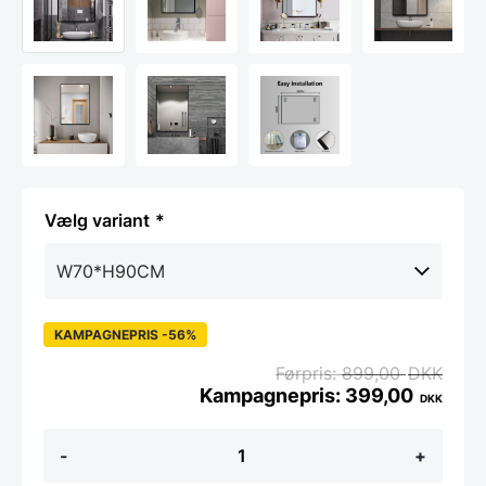
variant
KAMPAGNEPRIS -56%
899,00
DKK
399,00
DKK
Koniseur
-
+
spejl
med