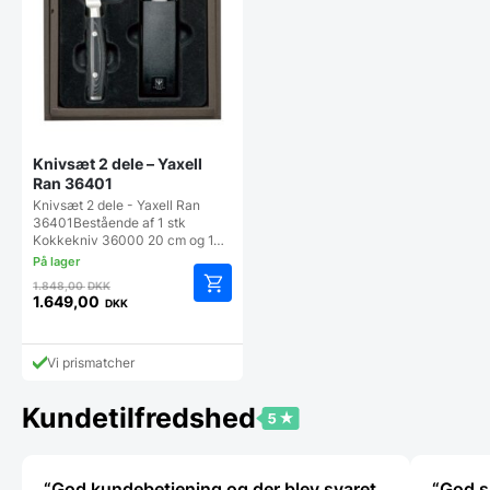
Knivsæt 2 dele – Yaxell
Ran 36401
Knivsæt 2 dele - Yaxell Ran
36401Bestående af 1 stk
Kokkekniv 36000 20 cm og 1…
Den
1.848,00
DKK
oprindelige
1.649,00
DKK
Den
pris
aktuelle
var:
pris
1.848,00 DKK.
Vi prismatcher
er:
1.649,00 DKK.
Kundetilfredshed
“God kundebetjening og der blev svaret
“God s