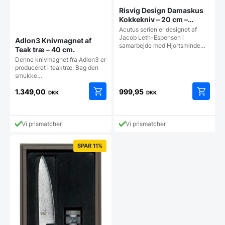
Risvig Design Damaskus
Kokkekniv – 20 cm –
Damaskus 67 lag
Acutus serien er designet af
Jacob Leth-Espensen i
Adlon3 Knivmagnet af
samarbejde med Hjortsminde…
Teak træ – 40 cm.
Denne knivmagnet fra Adlon3 er
produceret i teaktræ. Bag den
smukke…
1.349,00
999,95
DKK
DKK
Vi prismatcher
Vi prismatcher
SPAR 11%