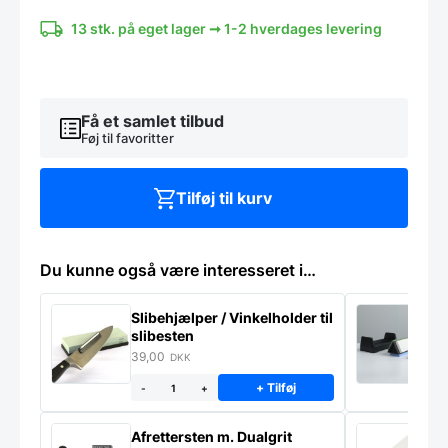
0,5
cm
13 stk. på eget lager ➞ 1-2 hverdages levering
sort
Aluminiumsramme
antal
Få et samlet tilbud
Føj til favoritter
Tilføj til kurv
Du kunne også være interesseret i…
Slibehjælper / Vinkelholder til
Sl
slibesten
k
39,00
4
DKK
+ Tilføj
-
+
Afrettersten m. Dualgrit
S