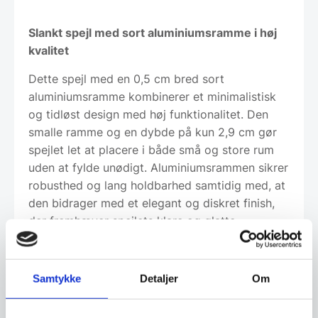
Slankt spejl med sort aluminiumsramme i høj
kvalitet
Dette spejl med en 0,5 cm bred sort
aluminiumsramme kombinerer et minimalistisk
og tidløst design med høj funktionalitet. Den
smalle ramme og en dybde på kun 2,9 cm gør
spejlet let at placere i både små og store rum
uden at fylde unødigt. Aluminiumsrammen sikrer
robusthed og lang holdbarhed samtidig med, at
den bidrager med et elegant og diskret finish,
der fremhæver spejlets klare og glatte
overflade. Med et CRI-index over 80 gengives
farver naturligt og præcist, hvilket gør det
særligt velegnet som makeupspejl i
Samtykke
Detaljer
Om
badeværelset, entreen eller dressingrummet.
Den høje kvalitet af spejlglasset sikrer en skarp