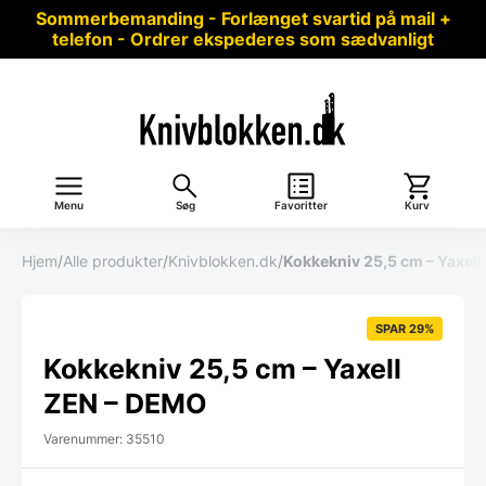
Sommerbemanding - Forlænget svartid på mail +
telefon - Ordrer ekspederes som sædvanligt
Menu
Søg
Favoritter
Kurv
Hjem
/
Alle produkter
/
Knivblokken.dk
/
Kokkekniv 25,5 cm – Yaxel
SPAR 29%
Kokkekniv 25,5 cm – Yaxell
ZEN – DEMO
Varenummer: 35510