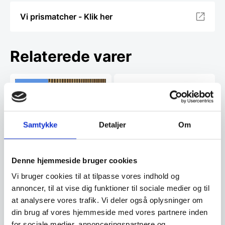
Vi prismatcher - Klik her
Relaterede varer
Populært
Samtykke
Detaljer
Om
Denne hjemmeside bruger cookies
Museliving
Vi bruger cookies til at tilpasse vores indhold og
Skuffehylde/Sengebord i
annoncer, til at vise dig funktioner til sociale medier og til
HOTMIXPRO/SMOKE
massiv eg
Super flot og elegant reol med
at analysere vores trafik. Vi deler også oplysninger om
Til både HotmixPRO og til deres
skuffe og hylde i massivt
dehydrator fås denne vakuum-
egetræ.Super flot og…
din brug af vores hjemmeside med vores partnere inden
smoker.Den er…
for sociale medier, annonceringspartnere og