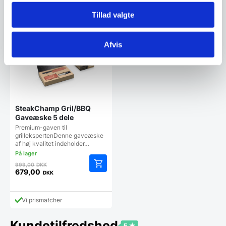
Tillad valgte
Vi prismatcher
Vi prismatcher
SPAR 32%
Afvis
SteakChamp Gril/BBQ
Gaveæske 5 dele
Premium-gaven til
grillekspertenDenne gaveæske
af høj kvalitet indeholder…
Den
999,00
DKK
oprindelige
679,00
DKK
Den
pris
aktuelle
var:
pris
999,00 DKK.
Vi prismatcher
er:
679,00 DKK.
Kundetilfredshed