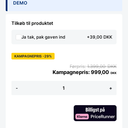
DEMO
Tilkøb til produktet
Ja tak, pak gaven ind
+39,00 DKK
KAMPAGNEPRIS -29%
1.399,00
DKK
999,00
DKK
Kokkekniv
-
+
25,5
cm
-
Yaxell
ZEN
-
DEMO
antal