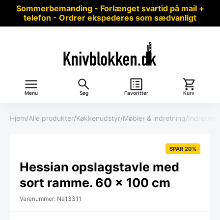
Sommerbemanding - Forlænget svartid på mail +
telefon - Ordrer ekspederes som sædvanligt
Menu
Søg
Favoritter
Kurv
Hjem
/
Alle produkter
/
Køkkenudstyr
/
Møbler & indretning
/
Indretnin
SPAR 20%
Hessian opslagstavle med
sort ramme. 60 x 100 cm
Varenummer: Na13311