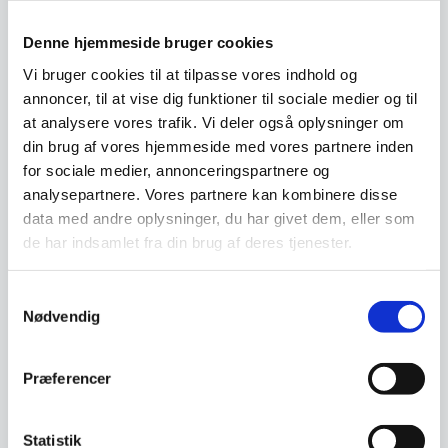
værksteder og professionelle miljøer, der ønsker
en funktionel og æstetisk løsning til at samle
Denne hjemmeside bruger cookies
vigtig information og skabe orden i hverdagen.
Vi bruger cookies til at tilpasse vores indhold og
annoncer, til at vise dig funktioner til sociale medier og til
at analysere vores trafik. Vi deler også oplysninger om
Om koncernen & god kvalitet
din brug af vores hjemmeside med vores partnere inden
for sociale medier, annonceringspartnere og
analysepartnere. Vores partnere kan kombinere disse
data med andre oplysninger, du har givet dem, eller som
Har du spørgsmål til varen? Klik her
de har indsamlet fra din brug af deres tjenester.
Samtykkevalg
Vi prismatcher - Klik her
Nødvendig
Relaterede varer
Præferencer
Statistik
SPAR 2%