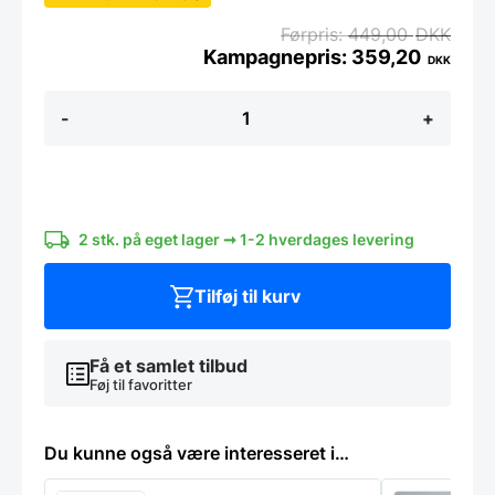
449,00
DKK
359,20
DKK
Hessian
-
+
opslagstavle
med
sort
ramme.
60
x
100
2 stk. på eget lager ➞ 1-2 hverdages levering
cm
antal
Tilføj til kurv
Få et samlet tilbud
Føj til favoritter
Du kunne også være interesseret i…