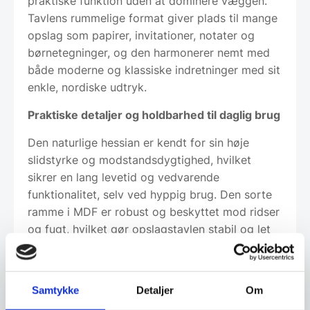
praktiske funktion uden at dominere væggen.
Tavlens rummelige format giver plads til mange
opslag som papirer, invitationer, notater og
børnetegninger, og den harmonerer nemt med
både moderne og klassiske indretninger med sit
enkle, nordiske udtryk.
Praktiske detaljer og holdbarhed til daglig brug
Den naturlige hessian er kendt for sin høje
slidstyrke og modstandsdygtighed, hvilket
sikrer en lang levetid og vedvarende
funktionalitet, selv ved hyppig brug. Den sorte
ramme i MDF er robust og beskyttet mod ridser
og fugt, hvilket gør opslagstavlen stabil og let
at vedligeholde. Med de seks medfølgende
opslagsnåle, der er tilpasset det grove stof,
sidder opslag sikkert uden at skade overfladen.
Samtykke
Detaljer
Om
Denne opslagstavle er ideel til familier, kreative