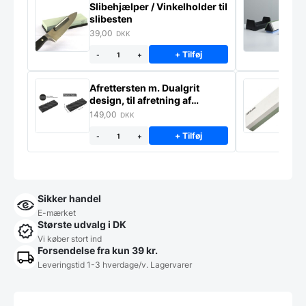
Slibehjælper / Vinkelholder til
Sl
slibesten
k
39,00
4
DKK
+ Tilføj
-
+
Afrettersten m. Dualgrit
S
design, til afretning af
–
slibesten
149,00
3
DKK
+ Tilføj
-
+
Sikker handel
E-mærket
Største udvalg i DK
Vi køber stort ind
Forsendelse fra kun 39 kr.
Leveringstid 1-3 hverdage/v. Lagervarer