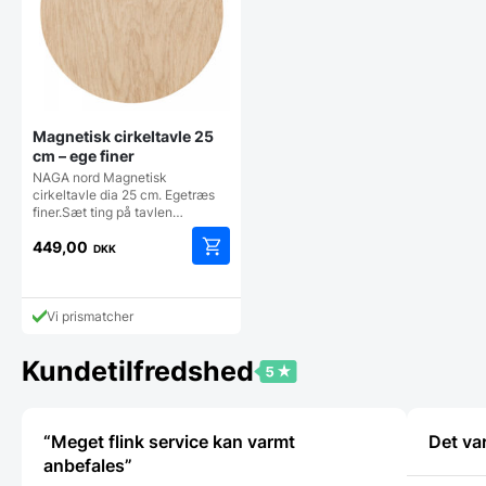
Magnetisk cirkeltavle 25
cm – ege finer
NAGA nord Magnetisk
cirkeltavle dia 25 cm. Egetræs
finer.Sæt ting på tavlen…
449,00
DKK
Vi prismatcher
Kundetilfredshed
“Meget flink service kan varmt
Det va
anbefales”