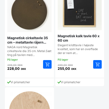
Magnetisk kalk tavle 60 x
Magnetisk cirkeltavle 35
60 cm
cm – metaltavle råjern
Elegant kridttavle i højeste
look
NAGA nord Magnetisk
kvalitet, som har en overflade
cirkeltavle dia 35 cm. Metal.Sæt
der er nem at…
ting på tavlen med…
Den
Den
399,00
DKK
399,00
DKK
oprindelige
oprindelige
228,00
255,00
DKK
DKK
Den
Den
pris
pris
aktuelle
aktuelle
var:
var:
pris
pris
399,00 DKK.
399,00 DKK.
Vi prismatcher
Vi prismatcher
er:
er:
228,00 DKK.
255,00 DKK.