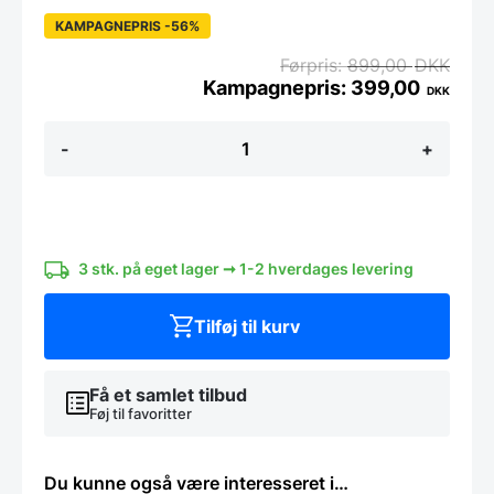
KAMPAGNEPRIS -56%
899,00
DKK
399,00
DKK
Hâws
-
+
CT200
Cordless
Chopper200W
antal
3 stk. på eget lager ➞ 1-2 hverdages levering
Tilføj til kurv
Få et samlet tilbud
Føj til favoritter
Du kunne også være interesseret i…