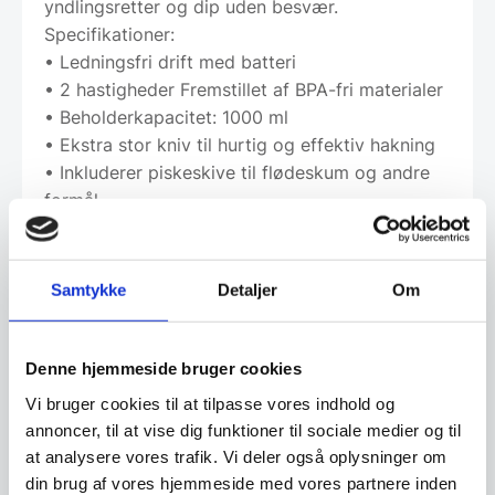
yndlingsretter og dip uden besvær.
Specifikationer:
• Ledningsfri drift med batteri
• 2 hastigheder Fremstillet af BPA-fri materialer
• Beholderkapacitet: 1000 ml
• Ekstra stor kniv til hurtig og effektiv hakning
• Inkluderer piskeskive til flødeskum og andre
formål
Gør din madlavning og forberedelse mere
bekvem og effektiv med Hâws Ledningsfrie
Minihakker.
Samtykke
Detaljer
Om
Effektiv og ledningsfri hakker i robust design
med glasbeholder
Denne hjemmeside bruger cookies
Med en kraftfuld 200W motor og skarpe knive i
Vi bruger cookies til at tilpasse vores indhold og
rustfrit stål leverer denne ledningsfri hakker
annoncer, til at vise dig funktioner til sociale medier og til
præcis og ensartet hakning af grøntsager,
at analysere vores trafik. Vi deler også oplysninger om
nødder og krydderurter. Den matte sorte
din brug af vores hjemmeside med vores partnere inden