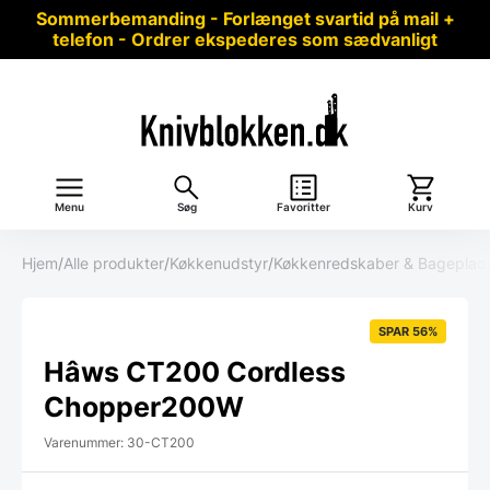
Sommerbemanding - Forlænget svartid på mail +
telefon - Ordrer ekspederes som sædvanligt
Menu
Søg
Favoritter
Kurv
Hjem
/
Alle produkter
/
Køkkenudstyr
/
Køkkenredskaber & Bageplad
SPAR 56%
Hâws CT200 Cordless
Chopper200W
Varenummer: 30-CT200