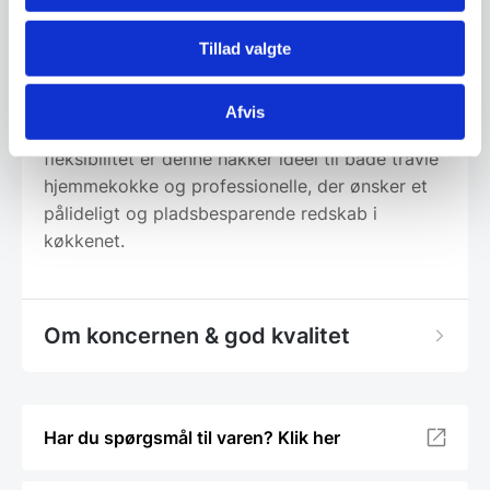
ca. 2,5 timer, hvilket gør produktet både
praktisk og bæredygtigt. Det slidstærke,
Tillad valgte
ridsebestandige plastik i toppen er let at
rengøre og bidrager til langvarig holdbarhed.
Afvis
Med sin kombination af kraft, præcision og
fleksibilitet er denne hakker ideel til både travle
hjemmekokke og professionelle, der ønsker et
pålideligt og pladsbesparende redskab i
køkkenet.
Om koncernen & god kvalitet
Har du spørgsmål til varen? Klik her