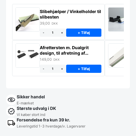
Slibehjælper / Vinkelholder til
Sl
slibesten
k
39,00
4
DKK
+ Tilføj
-
+
Afrettersten m. Dualgrit
S
design, til afretning af
–
slibesten
149,00
3
DKK
+ Tilføj
-
+
Sikker handel
E-mærket
Største udvalg i DK
Vi køber stort ind
Forsendelse fra kun 39 kr.
Leveringstid 1-3 hverdage/v. Lagervarer