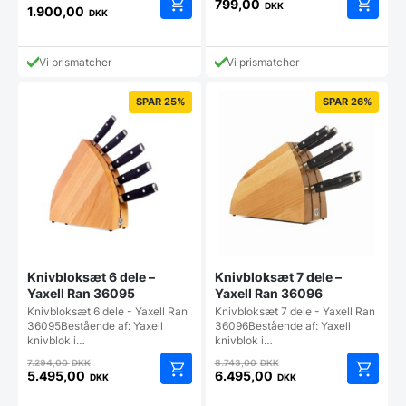
799,00
DKK
1.900,00
DKK
Vi prismatcher
Vi prismatcher
SPAR 25%
SPAR 26%
Knivbloksæt 6 dele –
Knivbloksæt 7 dele –
Yaxell Ran 36095
Yaxell Ran 36096
Knivbloksæt 6 dele - Yaxell Ran
Knivbloksæt 7 dele - Yaxell Ran
36095Bestående af: Yaxell
36096Bestående af: Yaxell
knivblok i…
knivblok i…
Den
Den
7.294,00
DKK
8.743,00
DKK
oprindelige
oprindelige
5.495,00
6.495,00
DKK
DKK
Den
Den
pris
pris