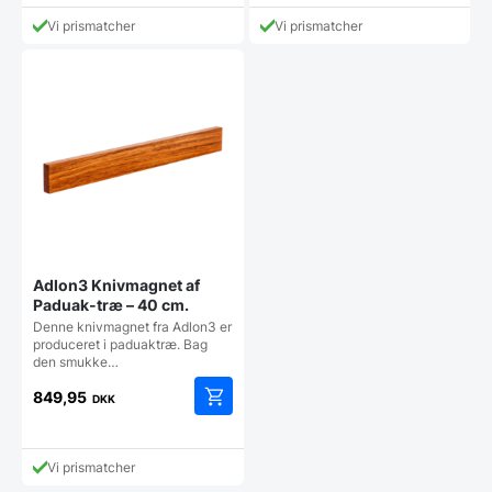
aktuelle
aktuelle
var:
var:
pris
pris
7.294,00 DKK.
8.743,00 DKK.
Vi prismatcher
Vi prismatcher
er:
er:
5.495,00 DKK.
6.495,00 DKK.
Adlon3 Knivmagnet af
Paduak-træ – 40 cm.
Denne knivmagnet fra Adlon3 er
produceret i paduaktræ. Bag
den smukke…
849,95
DKK
Vi prismatcher