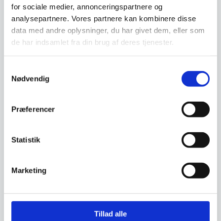
overflade med kromdetaljer og den
for sociale medier, annonceringspartnere og
gennemsigtige, BPA-frie glasbeholder på 1000
analysepartnere. Vores partnere kan kombinere disse
data med andre oplysninger, du har givet dem, eller som
ml kombinerer æstetik med funktionalitet og
de har indsamlet fra din brug af deres tjenester.
giver fuldt overblik over ingredienserne under
brug. Den kompakte, runde form sikrer en
ergonomisk og stabil håndtering, mens den
Samtykkevalg
Nødvendig
trådløse konstruktion giver frihed til at arbejde
hvor som helst i køkkenet uden besvær med
ledninger.
Præferencer
Alsidighed, holdbarhed og brugervenlighed til
professionelle og private
Statistik
Ud over to justerbare hastigheder, der giver
kontrol over fin- eller grovhakning, medfølger
Marketing
en piskeskive, der muliggør piskning af
flødeskum og tilberedning af saucer. Det
genopladelige lithiumbatteri sikrer flere
Tillad alle
anvendelser pr. opladning og oplades hurtigt på