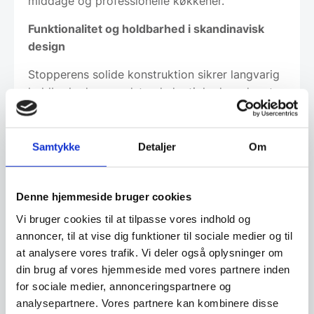
middage og professionelle køkkener.
Funktionalitet og holdbarhed i skandinavisk
design
Stopperens solide konstruktion sikrer langvarig
holdbarhed og modstandsdygtighed mod rust,
samtidig med at den er nem at rengøre og tåler
opvaskemaskine. Den sølvblanke finish og det
minimalistiske design uden unødvendige detaljer
Samtykke
Detaljer
Om
fremhæver det skandinaviske fokus på
funktionel elegance. Med den præcise pasform
reduceres spild og bevares den optimale
Denne hjemmeside bruger cookies
friskhed, hvilket gør den til et uundværligt
Vi bruger cookies til at tilpasse vores indhold og
redskab for champagneelskere, sommeliers og
annoncer, til at vise dig funktioner til sociale medier og til
professionelle kokke. Det tydelige Vagnbys-
at analysere vores trafik. Vi deler også oplysninger om
logo bekræfter produktets autenticitet og
din brug af vores hjemmeside med vores partnere inden
kvalitet, hvilket gør den til en stilfuld og praktisk
for sociale medier, annonceringspartnere og
tilføjelse til både køkken og bar.
analysepartnere. Vores partnere kan kombinere disse