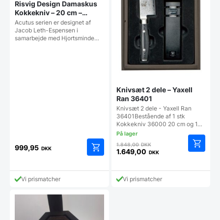
Risvig Design Damaskus
Kokkekniv – 20 cm –
Damaskus 67 lag
Acutus serien er designet af
Jacob Leth-Espensen i
samarbejde med Hjortsminde…
Knivsæt 2 dele – Yaxell
Ran 36401
Knivsæt 2 dele - Yaxell Ran
36401Bestående af 1 stk
Kokkekniv 36000 20 cm og 1…
Den
1.848,00
DKK
999,95
DKK
oprindelige
1.649,00
DKK
Den
pris
aktuelle
var:
pris
1.848,00 DKK.
Vi prismatcher
Vi prismatcher
er:
1.649,00 DKK.