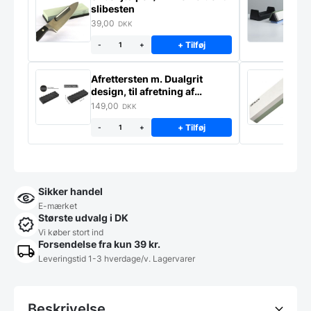
slibesten
k
39,00
4
DKK
+ Tilføj
-
+
Afrettersten m. Dualgrit
S
design, til afretning af
–
slibesten
149,00
3
DKK
+ Tilføj
-
+
Sikker handel
E-mærket
Største udvalg i DK
Vi køber stort ind
Forsendelse fra kun 39 kr.
Leveringstid 1-3 hverdage/v. Lagervarer
Beskrivelse