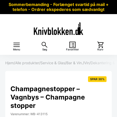
Sommerbemanding - Forlænget svartid på mail +
telefon - Ordrer ekspederes som sædvanligt
Menu
Søg
Favoritter
Kurv
Hjem
/
Alle produkter
/
Service & Glas
/
Bar & Vin.
/
Vin
/
Dekantering & V
SPAR 30%
Champagnestopper –
Vagnbys – Champagne
stopper
Varenummer: WB-413115