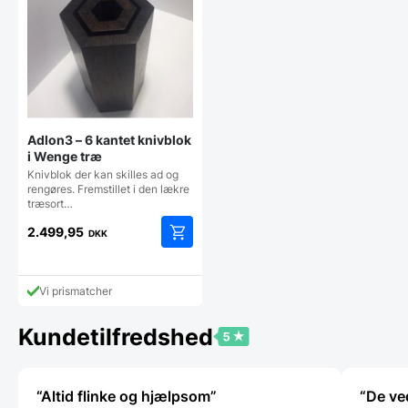
Adlon3 – 6 kantet knivblok
i Wenge træ
Knivblok der kan skilles ad og
rengøres. Fremstillet i den lækre
træsort…
2.499,95
DKK
Vi prismatcher
Kundetilfredshed
“Altid flinke og hjælpsom”
“De ve