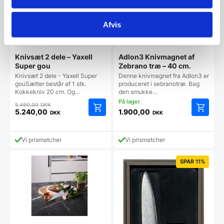
Afvis
Knivsæt 2 dele – Yaxell
Adlon3 Knivmagnet af
Super gou
Zebrano træ – 40 cm.
Knivsæt 2 dele - Yaxell Super
Denne knivmagnet fra Adlon3 er
gouSætter består af 1 stk.
produceret i sebranotræ. Bag
Kokkekniv 20 cm. Og…
den smukke…
Den
5.490,00
DKK
oprindelige
5.240,00
1.900,00
DKK
DKK
Den
pris
aktuelle
var:
pris
5.490,00 DKK.
Vi prismatcher
Vi prismatcher
er:
5.240,00 DKK.
SPAR 11%