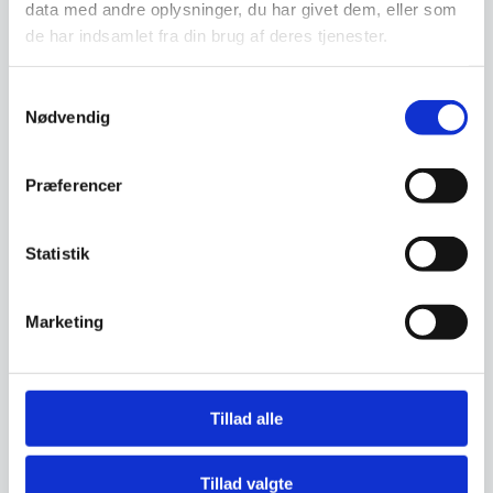
data med andre oplysninger, du har givet dem, eller som
de har indsamlet fra din brug af deres tjenester.
Om koncernen & god kvalitet
Samtykkevalg
Nødvendig
Har du spørgsmål til varen? Klik her
Præferencer
Statistik
Vi prismatcher - Klik her
Marketing
Relaterede varer
SPAR 5%
Tillad alle
Tillad valgte