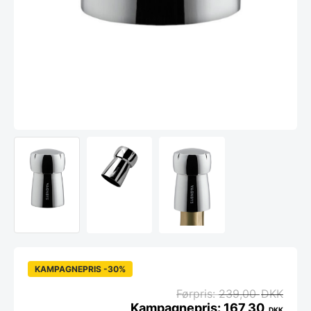
KAMPAGNEPRIS -30%
239,00
DKK
167,30
DKK