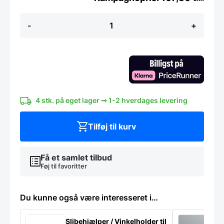
Champagnestopper
-
+
-
Vagnbys
-
Champagne
stopper
antal
4 stk. på eget lager ➞ 1-2 hverdages levering
Tilføj til kurv
Få et samlet tilbud
Føj til favoritter
Du kunne også være interesseret i…
Slibehjælper / Vinkelholder til
Sl