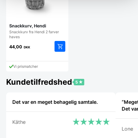
Snackkurv, Hendi
Snackkurv fra Hendi 2 farver
haves
44,00
DKK
Dette
vare
har
Vi prismatcher
flere
varianter.
Kundetilfredshed
Mulighederne
kan
vælges
på
Det var en meget behagelig samtale.
“Meget
varesiden
Det va
Käthe
Lone