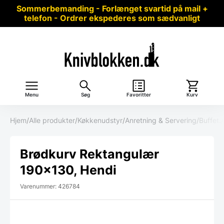
Sommerbemanding - Forlænget svartid på mail +
telefon - Ordrer ekspederes som sædvanligt
Menu
Søg
Favoritter
Kurv
Hjem
/
Alle produkter
/
Køkkenudstyr
/
Anretning & Servering
/
Buffet.
/
Brødkurv Rektangulær
190×130, Hendi
Varenummer: 426784