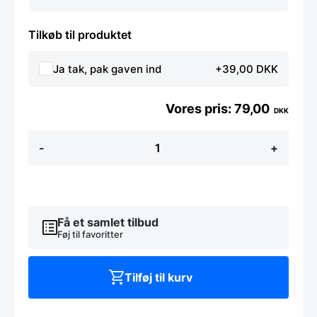
Tilkøb til produktet
Ja tak, pak gaven ind
+39,00 DKK
79,00
DKK
Brødkurv
-
+
Rektangulær
190x130,
Hendi
antal
Få et samlet tilbud
Føj til favoritter
Tilføj til kurv