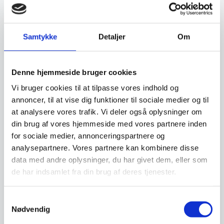
Relaterede varer
Samtykke
Detaljer
Om
Denne hjemmeside bruger cookies
Vi bruger cookies til at tilpasse vores indhold og
annoncer, til at vise dig funktioner til sociale medier og til
Brødkurv Oval, Hendi
Fletkurv i grå, Hendi
at analysere vores trafik. Vi deler også oplysninger om
Brødkurv oval fra Hendi Flere
Fletkurv i grå fra Hendi 5
størrelser og farver
størrelser haves
din brug af vores hjemmeside med vores partnere inden
for sociale medier, annonceringspartnere og
Fra
44,00
Fra
27,00
DKK
DKK
analysepartnere. Vores partnere kan kombinere disse
Dette
Dette
vare
vare
data med andre oplysninger, du har givet dem, eller som
har
har
Vi prismatcher
Vi prismatcher
de har indsamlet fra din brug af deres tjenester.
flere
flere
varianter.
varianter
Mulighederne
Mulighe
Samtykkevalg
kan
kan
Nødvendig
vælges
vælges
på
på