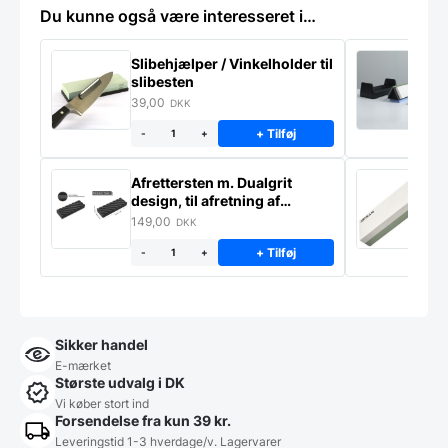
Du kunne også være interesseret i…
Slibehjælper / Vinkelholder til
Sl
slibesten
k
39,00
4
DKK
+ Tilføj
-
+
Afrettersten m. Dualgrit
S
design, til afretning af
–
slibesten
149,00
3
DKK
+ Tilføj
-
+
Sikker handel
E-mærket
Største udvalg i DK
Vi køber stort ind
Forsendelse fra kun 39 kr.
Leveringstid 1-3 hverdage/v. Lagervarer